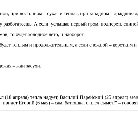
ной, при восточном – сухая и теплая, при западном – дождливая
 разбогатеешь. А если, услышав первый гром, подпереть спиной 
ов, то будет холодное лето, и наоборот.
о будет теплым и продолжительным, а если с южной – коротким и
дождя – жди засухи.
ул (18 апреля) тепла надует, Василий Парейский (25 апреля) земл
 придет Егорий (6 мая) – сам, батюшка, с плеч сымет!” – говоря