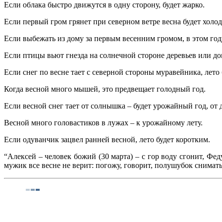
Если облака быстро движутся в одну сторону, будет жарко.
Если первый гром грянет при северном ветре весна будет холод
Если выбежать из дому за первым весенним громом, в этом году
Если птицы вьют гнезда на солнечной стороне деревьев или дом
Если снег по весне тает с северной стороны муравейника, лет
Когда весной много мышей, это предвещает голодный год.
Если весной снег тает от солнышка – будет урожайный год, от 
Весной много головастиков в лужах – к урожайному лету.
Если одуванчик зацвел ранней весной, лето будет коротким.
“Алексей – человек божий (30 марта) – с гор воду сгонит, Фед
мужик все весне не верит: погожу, говорит, полушубок снимать,