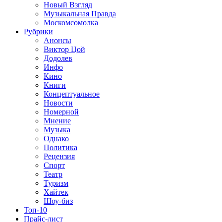
Новый Взгляд
Музыкальная Правда
Москомсомолка
Рубрики
Анонсы
Виктор Цой
Додолев
Инфо
Кино
Книги
Концептуальное
Новости
Номерной
Мнение
Музыка
Однако
Политика
Рецензия
Спорт
Театр
Туризм
Хайтек
Шоу-биз
Топ-10
Прайс-лист