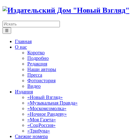
☰
Главная
О нас
Коротко
Подробно
Редакция
Наши авторы
Пресса
Фотоистория
Видео
Издания
«Новый Взгляд»
«Музыкальная Правда»
«Москомсомолка»
«Ночное Рандеву»
«Моя Газета»
«СоцРоссия»
«Трибуна»
Свежие номера