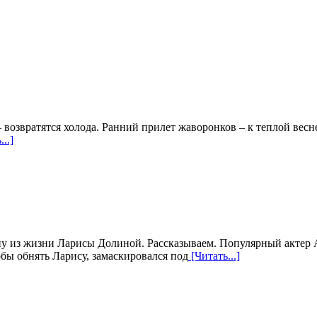
 возвратятся холода. Ранний прилет жаворонков – к теплой весне
..]
у из жизни Ларисы Долиной. Рассказываем. Популярный актер 
обы обнять Ларису, замаскировался под
[Читать...]