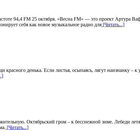
стоте 94,4 FM 25 октября. «Весна FM» — это проект Артура Ваф
нирует себя как новое музыкальное радио для
[Читать...]
ди красного денька. Если листья, осыпаясь, лягут наизнанку – к
.]
жительную. Октябрьский гром – к бесснежной зиме. Лебеди летят
ма.
[Читать...]