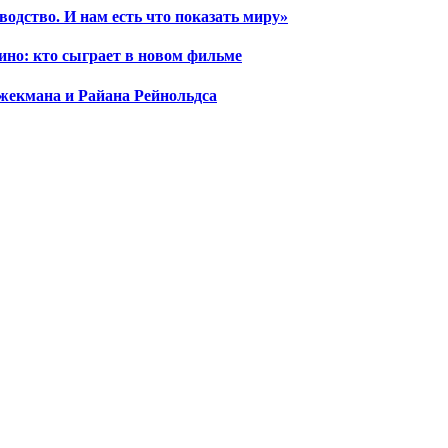
водство. И нам есть что показать миру»
ино: кто сыграет в новом фильме
жекмана и Райана Рейнольдса