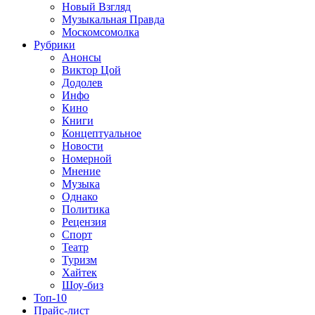
Новый Взгляд
Музыкальная Правда
Москомсомолка
Рубрики
Анонсы
Виктор Цой
Додолев
Инфо
Кино
Книги
Концептуальное
Новости
Номерной
Мнение
Музыка
Однако
Политика
Рецензия
Спорт
Театр
Туризм
Хайтек
Шоу-биз
Топ-10
Прайс-лист