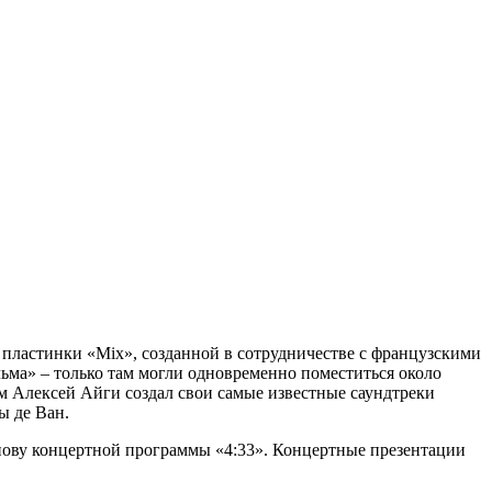
е пластинки «Mix», созданной в сотрудничестве с французскими
ьма» – только там могли одновременно поместиться около
рым Алексей Айги создал свои самые известные саундтреки
ы де Ван.
снову концертной программы «4:33». Концертные презентации