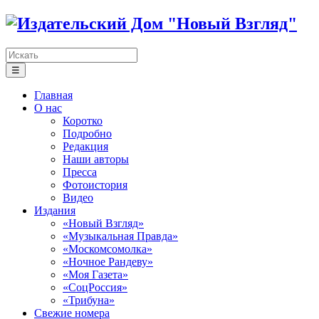
☰
Главная
О нас
Коротко
Подробно
Редакция
Наши авторы
Пресса
Фотоистория
Видео
Издания
«Новый Взгляд»
«Музыкальная Правда»
«Москомсомолка»
«Ночное Рандеву»
«Моя Газета»
«СоцРоссия»
«Трибуна»
Свежие номера