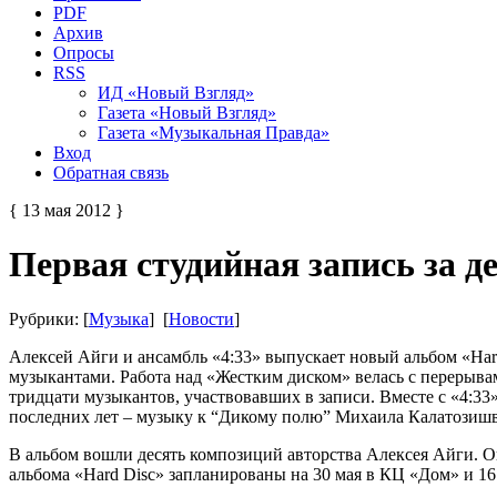
PDF
Архив
Опросы
RSS
ИД «Новый Взгляд»
Газета «Новый Взгляд»
Газета «Музыкальная Правда»
Вход
Обратная связь
{ 13 мая 2012 }
Первая студийная запись за д
Рубрики: [
Музыка
] [
Новости
]
Алексей Айги и ансамбль «4:33» выпускает новый альбом «Hard
музыкантами. Работа над «Жестким диском» велась с перерывам
тридцати музыкантов, участвовавших в записи. Вместе с «4:33»
последних лет – музыку к “Дикому полю” Михаила Калатозишвил
В альбом вошли десять композиций авторства Алексея Айги. О
альбома «Hard Disc» запланированы на 30 мая в КЦ «Дом» и 16