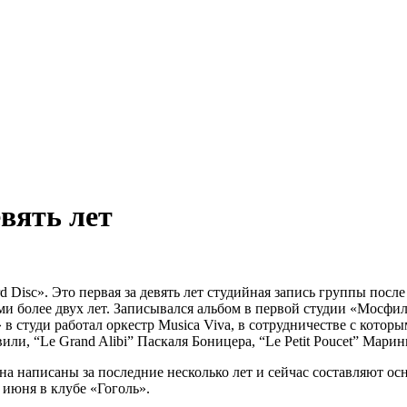
евять лет
 Disc». Это первая за девять лет студийная запись группы посл
и более двух лет. Записывался альбом в первой студии «Мосфил
 в студи работал оркестр Musica Viva, в сотрудничестве с кото
и, “Le Grand Alibi” Паскаля Боницера, “Le Petit Poucet” Марин
на написаны за последние несколько лет и сейчас составляют о
 июня в клубе «Гоголь».