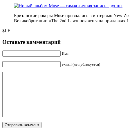
Британские рокеры Muse признались в интервью New Zeal
Великобритании «The 2nd Law» появится на прилавках 
$LF
Оставьте комментарий
Имя
e-mail (не публикуется)