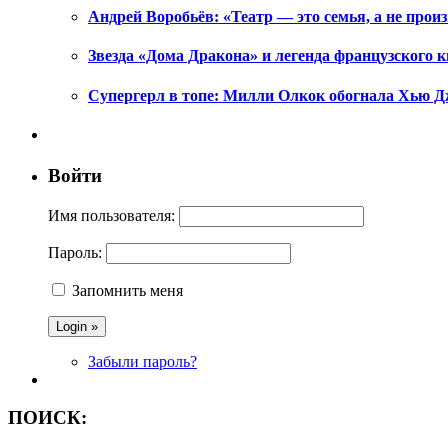
Андрей Воробьёв: «Театр — это семья, а не произ
Звезда «Дома Дракона» и легенда французского к
Супергерл в топе: Милли Олкок обогнала Хью Д
Войти
Имя пользователя:
Пароль:
Запомнить меня
Забыли пароль?
ПОИСК: