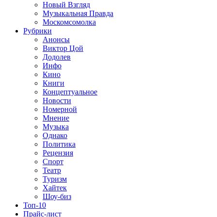
Новый Взгляд
Музыкальная Правда
Москомсомолка
Рубрики
Анонсы
Виктор Цой
Додолев
Инфо
Кино
Книги
Концептуальное
Новости
Номерной
Мнение
Музыка
Однако
Политика
Рецензия
Спорт
Театр
Туризм
Хайтек
Шоу-биз
Топ-10
Прайс-лист