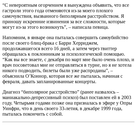
“С невероятным огорчением я вынуждена объявить, что все
гастроли этого года отменяются из-за моего плохого
самочувствия, вызванного биполярным расстройством. Я
приношу искренние извинения за все сложности, которые
могут из-за этого возникнуть”, – написала певица.
Напомним, в январе она пыталась совершить самоубийство
после своего блиц-брака с Барри Херриджем,
продолжавшегося всего 16 дней, а затем через твиттер
обращалась к поклонникам за психологической помощью.
“Как вы все знаете, с декабря по март мне было очень плохо, и
врач посоветовал мне не отправляться в турне, но я не хотела
никого подводить, билеты были уже распроданы”, –
объяснила О’Коннор, которая все же пыталась, начиная с
февраля, давать запланированные концерты.
Диагноз “биполярное расстройство” (ранее назвалось –
маниакально-депрессивный психоз) был поставлен ей в 2003
году. Четырьмя годами позже она призналась в эфире у Опры
Уинфри, что в день своего 33-летия, в декабре 1999 года,
пыталась покончить с собой.