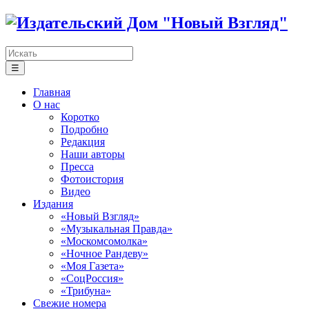
☰
Главная
О нас
Коротко
Подробно
Редакция
Наши авторы
Пресса
Фотоистория
Видео
Издания
«Новый Взгляд»
«Музыкальная Правда»
«Москомсомолка»
«Ночное Рандеву»
«Моя Газета»
«СоцРоссия»
«Трибуна»
Свежие номера