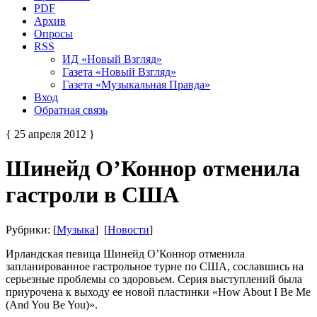
PDF
Архив
Опросы
RSS
ИД «Новый Взгляд»
Газета «Новый Взгляд»
Газета «Музыкальная Правда»
Вход
Обратная связь
{ 25 апреля 2012 }
Шинейд О’Коннор отменила
гастроли в США
Рубрики: [
Музыка
] [
Новости
]
Ирландская певица Шинейд О’Коннор отменила
запланированное гастрольное турне по США, сославшись на
серьезные проблемы со здоровьем. Серия выступлений была
приурочена к выходу ее новой пластинки «How About I Be Me
(And You Be You)».