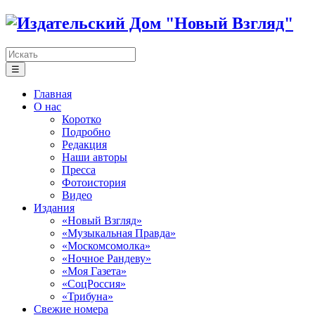
☰
Главная
О нас
Коротко
Подробно
Редакция
Наши авторы
Пресса
Фотоистория
Видео
Издания
«Новый Взгляд»
«Музыкальная Правда»
«Москомсомолка»
«Ночное Рандеву»
«Моя Газета»
«СоцРоссия»
«Трибуна»
Свежие номера