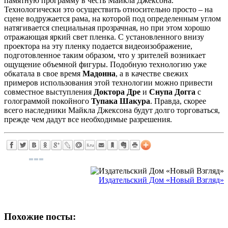
памятную программу в честь Майкла Джексона.
Технологически это осуществить относительно просто – на
сцене водружается рама, на которой под определенным углом
натягивается специальная прозрачная, но при этом хорошо
отражающая яркий свет пленка. С установленного внизу
проектора на эту пленку подается видеоизображение,
подготовленное таким образом, что у зрителей возникает
ощущение объемной фигуры. Подобную технологию уже
обкатала в свое время
Мадонна
, а в качестве свежих
примеров использования этой технологии можно привести
совместное выступления
Доктора Дре
и
Снупа Догга
с
голограммой покойного
Тупака Шакура
. Правда, скорее
всего наследники Майкла Джексона будут долго торговаться,
прежде чем дадут все необходимые разрешения.
Издательский Дом «Новый Взгляд»
Похожие посты: