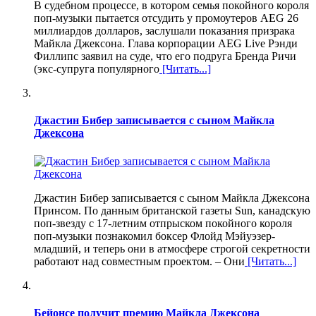
В судебном процессе, в котором семья покойного короля
поп-музыки пытается отсудить у промоутеров AEG 26
миллиардов долларов, заслушали показания призрака
Майкла Джексона. Глава корпорации AEG Live Рэнди
Филлипс заявил на суде, что его подруга Бренда Ричи
(экс-супруга популярного
[Читать...]
Джастин Бибер записывается с сыном Майкла
Джексона
Джастин Бибер записывается с сыном Майкла Джексона
Принсом. По данным британской газеты Sun, канадскую
поп-звезду с 17-летним отпрыском покойного короля
поп-музыки познакомил боксер Флойд Мэйуэзер-
младший, и теперь они в атмосфере строгой секретности
работают над совместным проектом. – Они
[Читать...]
Бейонсе получит премию Майкла Джексона