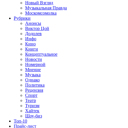
Новый Взгляд
Музыкальная Правда
Москомсомолка
Рубрики
Анонсы
Виктор Цой
Додолев
Инфо
Кино
Книги
Концептуальное
Новости
Номерной
Мнение
Музыка
Однако
Политика
Рецензия
Спорт
Театр
Туризм
Хайтек
Шоу-биз
Топ-10
Прайс-лист