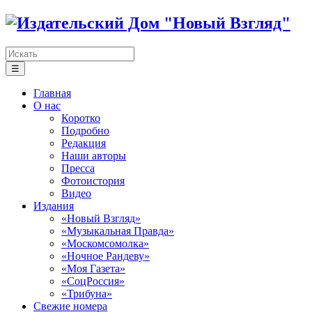
☰
Главная
О нас
Коротко
Подробно
Редакция
Наши авторы
Пресса
Фотоистория
Видео
Издания
«Новый Взгляд»
«Музыкальная Правда»
«Москомсомолка»
«Ночное Рандеву»
«Моя Газета»
«СоцРоссия»
«Трибуна»
Свежие номера