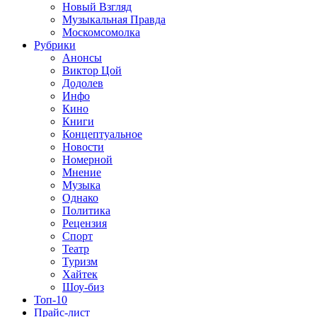
Новый Взгляд
Музыкальная Правда
Москомсомолка
Рубрики
Анонсы
Виктор Цой
Додолев
Инфо
Кино
Книги
Концептуальное
Новости
Номерной
Мнение
Музыка
Однако
Политика
Рецензия
Спорт
Театр
Туризм
Хайтек
Шоу-биз
Топ-10
Прайс-лист