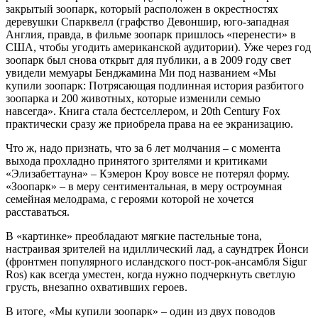
закрытый зоопарк, который расположен в окрестностях
деревушки Спарквелл (графство Девоншир, юго-западная
Англия, правда, в фильме зоопарк пришлось «перенести» в
США, чтобы угодить американской аудитории). Уже через год
зоопарк был снова открыт для публики, а в 2009 году свет
увидели мемуары Бенджамина Ми под названием «Мы
купили зоопарк: Потрясающая подлинная история разбитого
зоопарка и 200 животных, которые изменили семью
навсегда». Книга стала бестселлером, и 20th Century Fox
практически сразу же приобрела права на ее экранизацию.
Что ж, надо признать, что за 6 лет молчания – с момента
выхода прохладно принятого зрителями и критиками
«Элизабеттауна» – Кэмерон Кроу вовсе не потерял форму.
«Зоопарк» – в меру сентиментальная, в меру остроумная
семейная мелодрама, с героями которой не хочется
расставаться.
В «картинке» преобладают мягкие пастельные тона,
настраивая зрителей на идиллический лад, а саундтрек Йонси
(фронтмен популярного исландского пост-рок-ансамбля Sigur
Ros) как всегда уместен, когда нужно подчеркнуть светлую
грусть, внезапно охвативших героев.
В итоге, «Мы купили зоопарк» – один из двух поводов