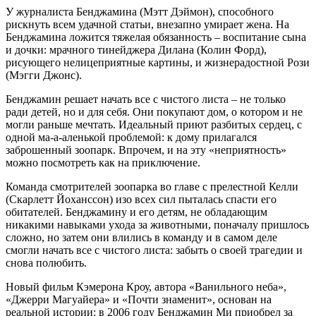
У журналиста Бенджамина (Мэтт Дэймон), способного
рискнуть всем удачной статьи, внезапно умирает жена. На
Бенджамина ложится тяжелая обязанность – воспитание сына
и дочки: мрачного тинейджера Дилана (Колин Форд),
рисующего нелицеприятные картины, и жизнерадостной Рози
(Мэгги Джонс).
Бенджамин решает начать все с чистого листа – не только
ради детей, но и для себя. Они покупают дом, о котором и не
могли раньше мечтать. Идеальный приют разбитых сердец, с
одной ма-а-аленькой проблемой: к дому прилагался
заброшенный зоопарк. Впрочем, и на эту «неприятность»
можно посмотреть как на приключение.
Команда смотрителей зоопарка во главе с прелестной Келли
(Скарлетт Йоханссон) изо всех сил пыталась спасти его
обитателей. Бенджамину и его детям, не обладающим
никакими навыками ухода за животными, поначалу пришлось
сложно, но затем они влились в команду и в самом деле
смогли начать все с чистого листа: забыть о своей трагедии и
снова полюбить.
Новый фильм Кэмерона Кроу, автора «Ванильного неба»,
«Джерри Магуайера» и «Почти знаменит», основан на
реальной истории: в 2006 году Бенджамин Ми приобрел за