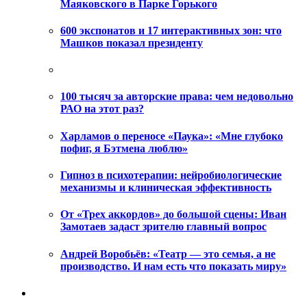
Маяковского в Парке Горького
600 экспонатов и 17 интерактивных зон: что
Машков показал президенту
100 тысяч за авторские права: чем недовольно
РАО на этот раз?
Харламов о переносе «Паука»: «Мне глубоко
пофиг, я Бэтмена люблю»
Гипноз в психотерапии: нейробиологические
механизмы и клиническая эффективность
От «Трех аккордов» до большой сцены: Иван
Замотаев задаст зрителю главный вопрос
Андрей Воробьёв: «Театр — это семья, а не
производство. И нам есть что показать миру»