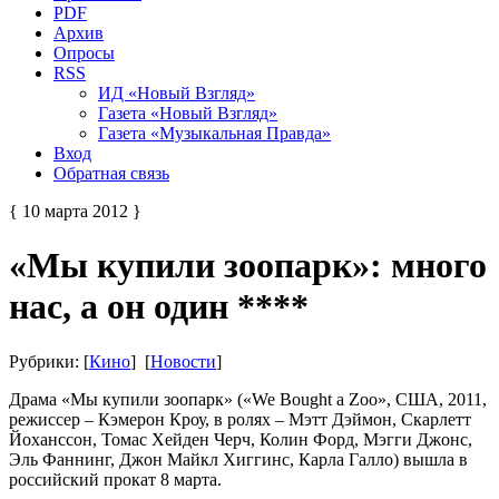
PDF
Архив
Опросы
RSS
ИД «Новый Взгляд»
Газета «Новый Взгляд»
Газета «Музыкальная Правда»
Вход
Обратная связь
{ 10 марта 2012 }
«Мы купили зоопарк»: много
нас, а он один ****
Рубрики: [
Кино
] [
Новости
]
Драма «Мы купили зоопарк» («We Bought a Zoo», США, 2011,
режиссер – Кэмерон Кроу, в ролях – Мэтт Дэймон, Скарлетт
Йоханссон, Томас Хейден Черч, Колин Форд, Мэгги Джонс,
Эль Фаннинг, Джон Майкл Хиггинс, Карла Галло) вышла в
российский прокат 8 марта.