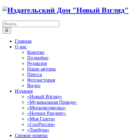
☰
Главная
О нас
Коротко
Подробно
Редакция
Наши авторы
Пресса
Фотоистория
Видео
Издания
«Новый Взгляд»
«Музыкальная Правда»
«Москомсомолка»
«Ночное Рандеву»
«Моя Газета»
«СоцРоссия»
«Трибуна»
Свежие номера