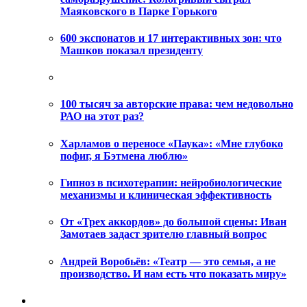
Маяковского в Парке Горького
600 экспонатов и 17 интерактивных зон: что
Машков показал президенту
100 тысяч за авторские права: чем недовольно
РАО на этот раз?
Харламов о переносе «Паука»: «Мне глубоко
пофиг, я Бэтмена люблю»
Гипноз в психотерапии: нейробиологические
механизмы и клиническая эффективность
От «Трех аккордов» до большой сцены: Иван
Замотаев задаст зрителю главный вопрос
Андрей Воробьёв: «Театр — это семья, а не
производство. И нам есть что показать миру»