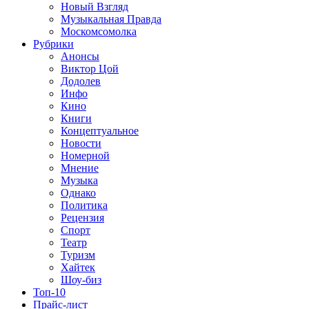
Новый Взгляд
Музыкальная Правда
Москомсомолка
Рубрики
Анонсы
Виктор Цой
Додолев
Инфо
Кино
Книги
Концептуальное
Новости
Номерной
Мнение
Музыка
Однако
Политика
Рецензия
Спорт
Театр
Туризм
Хайтек
Шоу-биз
Топ-10
Прайс-лист