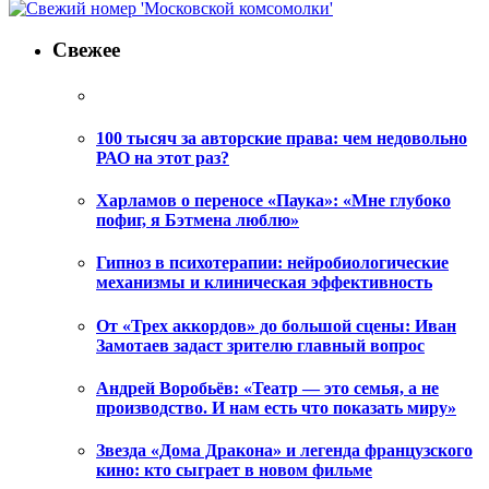
Свежее
100 тысяч за авторские права: чем недовольно
РАО на этот раз?
Харламов о переносе «Паука»: «Мне глубоко
пофиг, я Бэтмена люблю»
Гипноз в психотерапии: нейробиологические
механизмы и клиническая эффективность
От «Трех аккордов» до большой сцены: Иван
Замотаев задаст зрителю главный вопрос
Андрей Воробьёв: «Театр — это семья, а не
производство. И нам есть что показать миру»
Звезда «Дома Дракона» и легенда французского
кино: кто сыграет в новом фильме