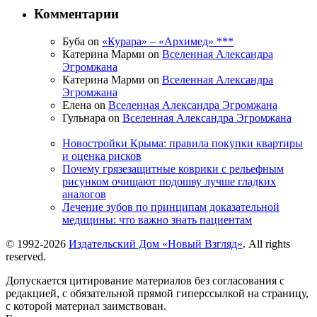
Комментарии
Буба on
«Курара» – «Архимед» ***
Катерина Марми on
Вселенная Александра
Эгромжана
Катерина Марми on
Вселенная Александра
Эгромжана
Елена on
Вселенная Александра Эгромжана
Гульнара on
Вселенная Александра Эгромжана
Новостройки Крыма: правила покупки квартиры
и оценка рисков
Почему грязезащитные коврики с рельефным
рисунком очищают подошву лучше гладких
аналогов
Лечение зубов по принципам доказательной
медицины: что важно знать пациентам
© 1992-2026
Издательский Дом «Новый Взгляд»
. All rights
reserved.
Допускается цитирование материалов без согласования с
редакцией, с обязательной прямой гиперссылкой на страницу,
с которой материал заимствован.