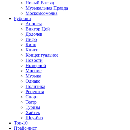
Новый Взгляд
Музыкальная Правда
Москомсомолка
Рубрики
Анонсы
Виктор Цой
Додолев
Инфо
Кино
Книги
Концептуальное
Новости
Номерной
Мнение
Музыка
Однако
Политика
Рецензия
Спорт
Театр
Туризм
Хайтек
Шоу-биз
Топ-10
Прайс-лист