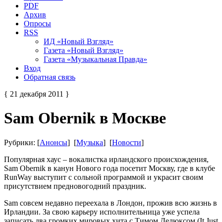
PDF
Архив
Опросы
RSS
ИД «Новый Взгляд»
Газета «Новый Взгляд»
Газета «Музыкальная Правда»
Вход
Обратная связь
{ 21 декабря 2011 }
Sam Obernik в Москве
Рубрики: [
Анонсы
] [
Музыка
] [
Новости
]
Популярная хаус – вокалистка ирландского происхождения,
Sam Obernik в канун Нового года посетит Москву, где в клубе
RunWay выступит с сольной программой и украсит своим
присутствием предновогодний праздник.
Sam совсем недавно переехала в Лондон, прожив всю жизнь в
Ирландии. За свою карьеру исполнительница уже успела
записать два громких мировых хита с Тимом Делюксом (It Just