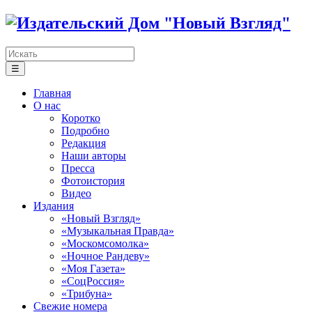
☰
Главная
О нас
Коротко
Подробно
Редакция
Наши авторы
Пресса
Фотоистория
Видео
Издания
«Новый Взгляд»
«Музыкальная Правда»
«Москомсомолка»
«Ночное Рандеву»
«Моя Газета»
«СоцРоссия»
«Трибуна»
Свежие номера