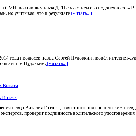
 СМИ, возникшим из-за ДТП с участием его подопечного. – В 
й, но учитывая, что в результате
[Читать...]
а 2014 года продюсер певца Сергей Пудовкин провёл интернет-ау
ообщает г-н Пудовкин,
[Читать...]
в Витаса
рения певца Виталия Грачева, известного под сценическим псе
экспертов, проверит подлинность водительского удостоверения г