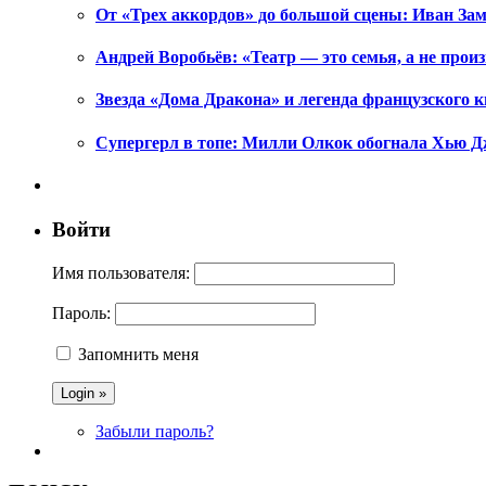
От «Трех аккордов» до большой сцены: Иван Зам
Андрей Воробьёв: «Театр — это семья, а не произ
Звезда «Дома Дракона» и легенда французского к
Супергерл в топе: Милли Олкок обогнала Хью Д
Войти
Имя пользователя:
Пароль:
Запомнить меня
Забыли пароль?