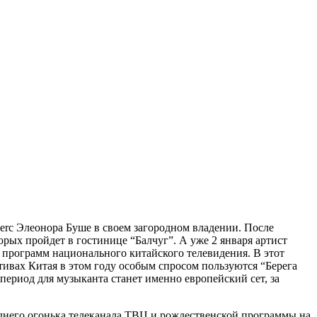
erc Элеонора Буше в своем загородном владении. После
орых пройдет в гостинице “Балчуг”. А уже 2 января артист
х программ национального китайского телевидения. В этот
ивах Китая в этом году особым спросом пользуются “Берега
период для музыканта станет именно европейский сет, за
годнего огонька телеканала ТВЦ и рождественской программы на