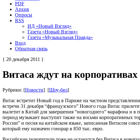
PDF
Архив
Опросы
RSS
ИД «Новый Взгляд»
Газета «Новый Взгляд»
Газета «Музыкальная Правда»
Вход
Обратная связь
{ 20 декабря 2011 }
Витаса ждут на корпоративах
Рубрики: [
Новости
] [
Шоу-биз
]
Витас встретит Новый год в Париже на частном представлении,
встречи 31 декабря “французского” Нового года Витас прилетит
вылетит в Китай для завершения “новогоднего” марафона и в п
период музыкант выступит также на восьми корпоративных тор
России” и песня на китайском языке, записанная Витасом совс
который ему назначен гонорар в 850 тыс. евро.
Российские телезрители тоже не останутся без Витаса в новог