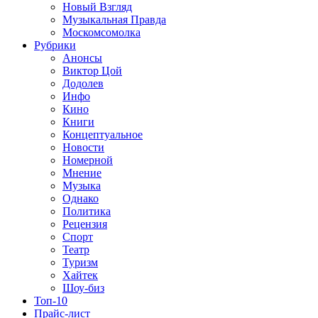
Новый Взгляд
Музыкальная Правда
Москомсомолка
Рубрики
Анонсы
Виктор Цой
Додолев
Инфо
Кино
Книги
Концептуальное
Новости
Номерной
Мнение
Музыка
Однако
Политика
Рецензия
Спорт
Театр
Туризм
Хайтек
Шоу-биз
Топ-10
Прайс-лист