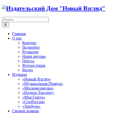
☰
Главная
О нас
Коротко
Подробно
Редакция
Наши авторы
Пресса
Фотоистория
Видео
Издания
«Новый Взгляд»
«Музыкальная Правда»
«Москомсомолка»
«Ночное Рандеву»
«Моя Газета»
«СоцРоссия»
«Трибуна»
Свежие номера