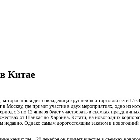
 в Китае
 которое проводит совладелица крупнейшей торговой сети L’ecl
 в Москву, где примет участие в двух мероприятиях, одно из кот
ериод с 3 по 12 января будет участвовать в съемках праздничны
жествах от Шанхая до Харбина. Кстати, на новогодних корпорат
ем недавно. Однако самым дорогостоящим заказом в новогодний 
одние каникулы – 20 декабря он примет участие в съемках ново