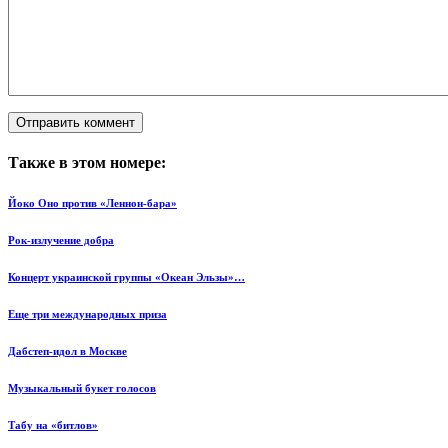
Также в этом номере:
Йоко Оно против «Леннон-бара»
Рок-излучение добра
Концерт украинской группы «Океан Эльзы»…
Еще три международных приза
Дабстеп-идол в Москве
Музыкальный букет голосов
Табу на «битлов»