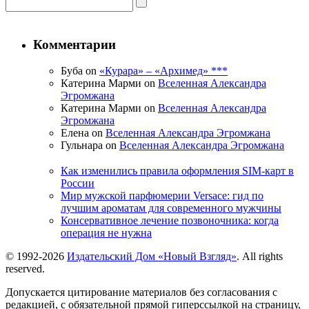
Комментарии
Буба on
«Курара» – «Архимед» ***
Катерина Марми on
Вселенная Александра
Эгромжана
Катерина Марми on
Вселенная Александра
Эгромжана
Елена on
Вселенная Александра Эгромжана
Гульнара on
Вселенная Александра Эгромжана
Как изменились правила оформления SIM-карт в
России
Мир мужской парфюмерии Versace: гид по
лучшим ароматам для современного мужчины
Консервативное лечение позвоночника: когда
операция не нужна
© 1992-2026
Издательский Дом «Новый Взгляд»
. All rights
reserved.
Допускается цитирование материалов без согласования с
редакцией, с обязательной прямой гиперссылкой на страницу,