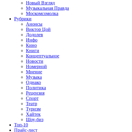
Новый Взгляд
Музыкальная Правда
Москомсомолка
Рубрики
Анонсы
Виктор Цой
Додолев
Инфо
Кино
Книги
Концептуальное
Новости
Номерной
Мнение
Музыка
Однако
Политика
Рецензия
Спорт
Театр
Туризм
Хайтек
Шоу-биз
Топ-10
Прайс-лист