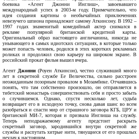
боевика «Агент Джонни Инглиш», завоевавшего
международный успех в 2003-м году. Примечательно, что
идея создания картины о необычайных приключениях
невезучего шпиона принадлежит самому Аткинсону. В 1992 –
1997 годах знаменитый комедийный актер снимался в
рекламе популярной британской кредитной карты.
Оригинальный образ настоящего англичанина, никогда не
унывающего в самых идиотских ситуациях, в которые только
может попасть человек, родился в этих коротких рекламных
роликах и продолжил свою карьеру на широком экране. В
российский прокат фильм вышел вчера.
Агент
Джонни
(Роуен Аткинсон), честно служивший много
лет в секретной службе Ее Величества, сильно расстроен
неожиданным позорным провалом в Мозамбике. Отчаявшись
понять, что там собственно произошло, он отправляется в
тибетский монастырь совершенствовать себя и просто забыть
о случившемся. Однако, спустя несколько лет, судьба
возвращает его в исходную точку, снова давая шанс во всем
разобраться и спасти мир от страшного заговора КГБ, ЦРУ и
британской МИ-7, которая и призвала Инглиша на службу.
Теперь неподражаемому агенту предстоит раскрыть
секретный заговор, зародившийся внутри секретной же
службы и распутать хитрые нити, тянущиеся от его прошлых
неудач к настоящим.