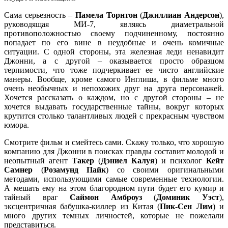
Сама серьезность –
Памела Торнтон
(
Джиллиан Андерсон
),
руководящая МИ-7, являясь диаметральной
противоположностью своему подчиненному, постоянно
попадает по его вине в неудобные и очень комичные
ситуации. С одной стороны, эта железная леди ненавидит
Джонни, а с другой – оказывается просто образцом
терпимости, что тоже подчеркивает ее чисто английские
манеры. Вообще, кроме самого Инглиша, в фильме много
очень необычных и непохожих друг на друга персонажей.
Хочется рассказать о каждом, но с другой стороны – не
хочется выдавать государственные тайны, вокруг которых
крутится столько талантливых людей с прекрасным чувством
юмора.
Смотрите фильм и смейтесь сами. Скажу только, что хорошую
компанию для Джонни в поисках правды составит молодой и
неопытный агент
Такер
(
Дэниел Калуя
) и психолог
Кейт
Самнер
(
Розамунд Пайк
) со своими оригинальными
методами, использующими самые современные технологии.
А мешать ему на этом благородном пути будет его кумир и
тайный враг
Саймон Амброуз
(
Доминик Уэст
),
эксцентричная бабушка-киллер из Китая (
Пик-Сен Лим
) и
много других темных личностей, которые не пожелали
представиться.