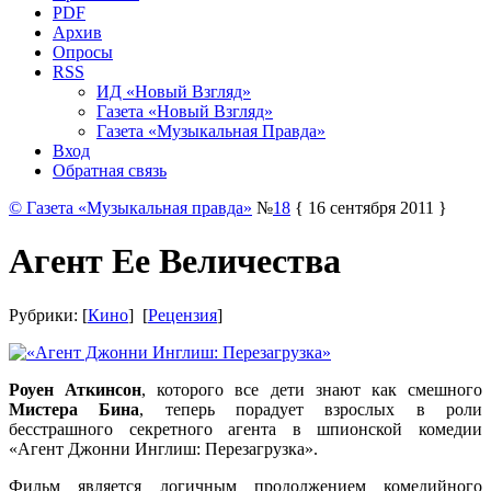
PDF
Архив
Опросы
RSS
ИД «Новый Взгляд»
Газета «Новый Взгляд»
Газета «Музыкальная Правда»
Вход
Обратная связь
© Газета «Музыкальная правда»
№
18
{ 16 сентября 2011 }
Агент Ее Величества
Рубрики: [
Кино
] [
Рецензия
]
Роуен Аткинсон
, которого все дети знают как смешного
Мистера Бина
, теперь порадует взрослых в роли
бесстрашного секретного агента в шпионской комедии
«Агент Джонни Инглиш: Перезагрузка».
Фильм является логичным продолжением комедийного