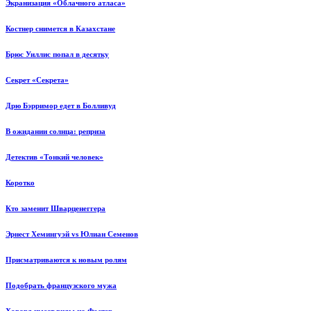
Экранизация «Облачного атласа»
Костнер снимется в Казахстане
Брюс Уиллис попал в десятку
Секрет «Секрета»
Дрю Бэрримор едет в Болливуд
В ожидании солнца: реприза
Детектив «Тонкий человек»
Коротко
Кто заменит Шварценеггера
Эрнест Хемингуэй vs Юлиан Семенов
Присматриваются к новым ролям
Подобрать французского мужа
Ховард имеет виды на Фостер