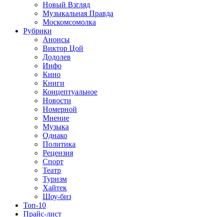
Новый Взгляд
Музыкальная Правда
Москомсомолка
Рубрики
Анонсы
Виктор Цой
Додолев
Инфо
Кино
Книги
Концептуальное
Новости
Номерной
Мнение
Музыка
Однако
Политика
Рецензия
Спорт
Театр
Туризм
Хайтек
Шоу-биз
Топ-10
Прайс-лист