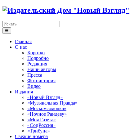
☰
Главная
О нас
Коротко
Подробно
Редакция
Наши авторы
Пресса
Фотоистория
Видео
Издания
«Новый Взгляд»
«Музыкальная Правда»
«Москомсомолка»
«Ночное Рандеву»
«Моя Газета»
«СоцРоссия»
«Трибуна»
Свежие номера