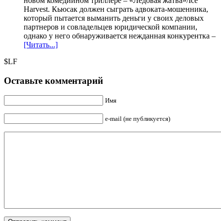
новом комедийном триллере – «Ледовая жатва»/Ice
Harvest. Кьюсак должен сыграть адвоката-мошенника,
который пытается выманить деньги у своих деловых
партнеров и совладельцев юридической компании,
однако у него обнаруживается нежданная конкурентка –
[Читать...]
$LF
Оставьте комментарий
Имя
e-mail (не публикуется)