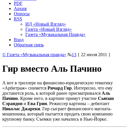
PDF
Архив
Опросы
RSS
ИД «Новый Взгляд»
Газета «Новый Взгляд»
Газета «Музыкальная Правда»
Вход
Обратная связь
© Газета «Музыкальная правда»
№
13
{ 22 июля 2011 }
Гир вместо Аль Пачино
А вот в триллере на финансово-юридическую тематику
«Арбитраж» снимется
Ричард Гир
. Интересно, что ему
достанется роль, к которой ранее присматривался
Аль
Пачино
. Кроме него, в картине примут участие
Сьюзан
Сэрандон
и
Ева Грин
. Режиссер картины – дебютант
Николас Джареки
. Гир сыграет финансового магната-
мошенника, который пытается продать свою компанию
крупному банку. Съемки уже начались в Нью-Йорке.