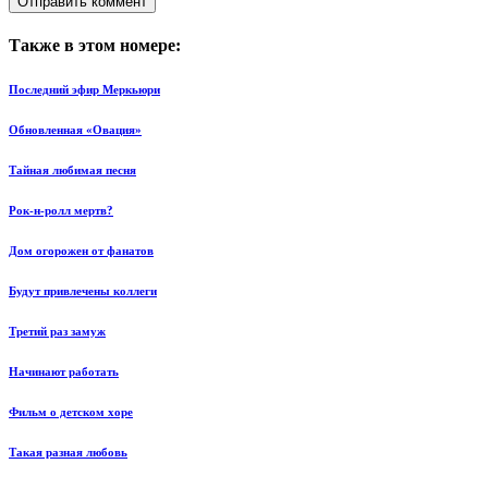
Также в этом номере:
Последний эфир Меркьюри
Обновленная «Овация»
Тайная любимая песня
Рок-н-ролл мертв?
Дом огорожен от фанатов
Будут привлечены коллеги
Третий раз замуж
Начинают работать
Фильм о детском хоре
Такая разная любовь