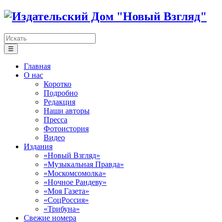
☰
Главная
О нас
Коротко
Подробно
Редакция
Наши авторы
Пресса
Фотоистория
Видео
Издания
«Новый Взгляд»
«Музыкальная Правда»
«Москомсомолка»
«Ночное Рандеву»
«Моя Газета»
«СоцРоссия»
«Трибуна»
Свежие номера