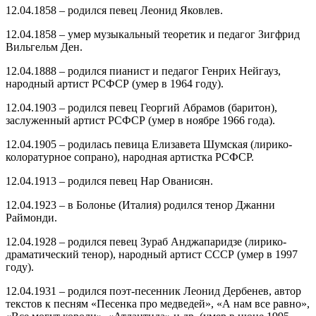
12.04.1858 – родился певец Леонид Яковлев.
12.04.1858 – умер музыкальный теоретик и педагог Зигфрид
Вильгельм Ден.
12.04.1888 – родился пианист и педагог Генрих Нейгауз,
народный артист РСФСР (умер в 1964 году).
12.04.1903 – родился певец Георгий Абрамов (баритон),
заслуженный артист РСФСР (умер в ноябре 1966 года).
12.04.1905 – родилась певица Елизавета Шумская (лирико-
колоратурное сопрано), народная артистка РСФСР.
12.04.1913 – родился певец Нар Ованисян.
12.04.1923 – в Болонье (Италия) родился тенор Джанни
Раймонди.
12.04.1928 – родился певец Зураб Анджапаридзе (лирико-
драматический тенор), народный артист СССР (умер в 1997
году).
12.04.1931 – родился поэт-песенник Леонид Дербенев, автор
текстов к песням «Песенка про медведей», «А нам все равно»,