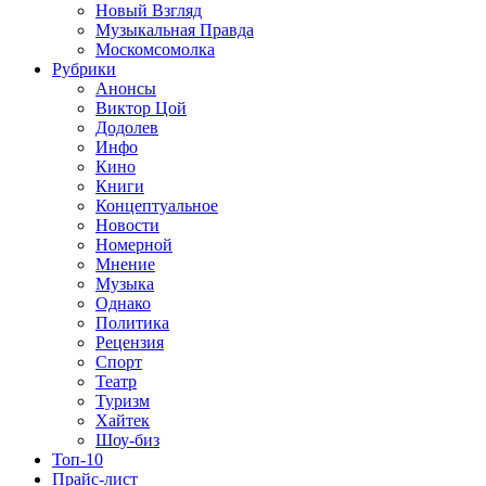
Новый Взгляд
Музыкальная Правда
Москомсомолка
Рубрики
Анонсы
Виктор Цой
Додолев
Инфо
Кино
Книги
Концептуальное
Новости
Номерной
Мнение
Музыка
Однако
Политика
Рецензия
Спорт
Театр
Туризм
Хайтек
Шоу-биз
Топ-10
Прайс-лист