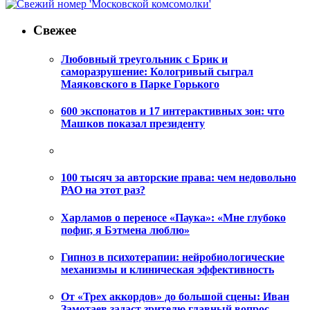
Свежее
Любовный треугольник с Брик и
саморазрушение: Кологривый сыграл
Маяковского в Парке Горького
600 экспонатов и 17 интерактивных зон: что
Машков показал президенту
100 тысяч за авторские права: чем недовольно
РАО на этот раз?
Харламов о переносе «Паука»: «Мне глубоко
пофиг, я Бэтмена люблю»
Гипноз в психотерапии: нейробиологические
механизмы и клиническая эффективность
От «Трех аккордов» до большой сцены: Иван
Замотаев задаст зрителю главный вопрос