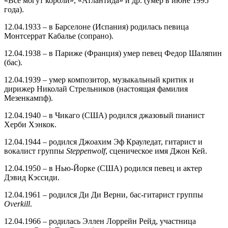
«Все могут короли», «Атлантида» и др. (умер в июне 1995
года).
12.04.1933 – в Барселоне (Испания) родилась певица
Монтсеррат Кабалье (сопрано).
12.04.1938 – в Париже (Франция) умер певец Федор Шаляпин
(бас).
12.04.1939 – умер композитор, музыкальный критик и
дирижер Николай Стрельников (настоящая фамилия
Мезенкампф).
12.04.1940 – в Чикаго (США) pодился джазовый пианист
Хеpби Хэнкок.
12.04.1944 – родился Джоахим Эф Крауледат, гитарист и
вокалист группы
Steppenwolf
, сценическое имя Джон Кей.
12.04.1950 – в Нью-Йорке (США) pодился певец и актер
Дэвид Кэссиди.
12.04.1961 – родился Ди Ди Верни, бас-гитарист группы
Overkill
.
12.04.1966 – родилась Эллен Лоррейн Рейд, участница