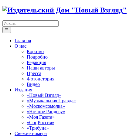
☰
Главная
О нас
Коротко
Подробно
Редакция
Наши авторы
Пресса
Фотоистория
Видео
Издания
«Новый Взгляд»
«Музыкальная Правда»
«Москомсомолка»
«Ночное Рандеву»
«Моя Газета»
«СоцРоссия»
«Трибуна»
Свежие номера