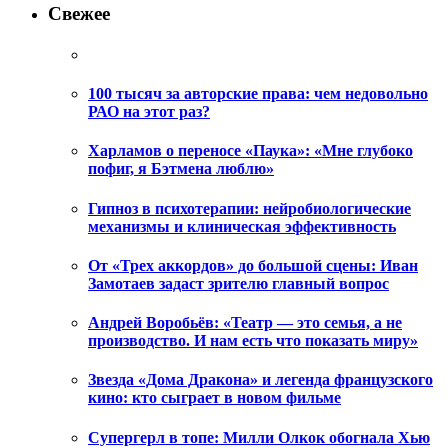
Свежее
100 тысяч за авторские права: чем недовольно
РАО на этот раз?
Харламов о переносе «Паука»: «Мне глубоко
пофиг, я Бэтмена люблю»
Гипноз в психотерапии: нейробиологические
механизмы и клиническая эффективность
От «Трех аккордов» до большой сцены: Иван
Замотаев задаст зрителю главный вопрос
Андрей Воробьёв: «Театр — это семья, а не
производство. И нам есть что показать миру»
Звезда «Дома Дракона» и легенда французского
кино: кто сыграет в новом фильме
Супергерл в топе: Милли Олкок обогнала Хью