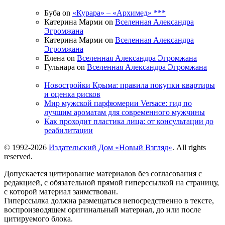
Буба on
«Курара» – «Архимед» ***
Катерина Марми on
Вселенная Александра
Эгромжана
Катерина Марми on
Вселенная Александра
Эгромжана
Елена on
Вселенная Александра Эгромжана
Гульнара on
Вселенная Александра Эгромжана
Новостройки Крыма: правила покупки квартиры
и оценка рисков
Мир мужской парфюмерии Versace: гид по
лучшим ароматам для современного мужчины
Как проходит пластика лица: от консультации до
реабилитации
© 1992-2026
Издательский Дом «Новый Взгляд»
. All rights
reserved.
Допускается цитирование материалов без согласования с
редакцией, с обязательной прямой гиперссылкой на страницу,
с которой материал заимствован.
Гиперссылка должна размещаться непосредственно в тексте,
воспроизводящем оригинальный материал, до или после
цитируемого блока.