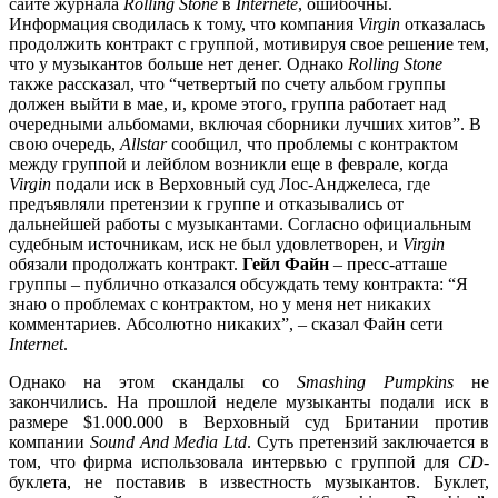
сайте журнала
Rolling Stone
в
Internete
, ошибочны.
Информация сводилась к тому, что компания
Virgin
отказалась
продолжить контракт с группой, мотивируя свое решение тем,
что у музыкантов больше нет денег. Однако
Rolling Stone
также рассказал, что “четвертый по счету альбом группы
должен выйти в мае, и, кроме этого, группа работает над
очередными альбомами, включая сборники лучших хитов”. В
свою очередь,
Allstar
сообщил
,
что проблемы с контрактом
между группой и лейблом возникли еще в феврале, когда
Virgin
подали иск в Верховный суд Лос-Анджелеса, где
предъявляли претензии к группе и отказывались от
дальнейшей работы с музыкантами. Согласно официальным
судебным источникам, иск не был удовлетворен, и
Virgin
обязали продолжать контракт.
Гейл Файн
– пресс-атташе
группы – публично отказался обсуждать тему контракта: “Я
знаю о проблемах с контрактом, но у меня нет никаких
комментариев. Абсолютно никаких”, – сказал Файн сети
Internet
.
Однако на этом скандалы со
Smashing Pumpkins
не
закончились. На прошлой неделе музыканты подали иск в
размере $1.000.000 в Верховный суд Британии против
компании
Sound And Media Ltd
. Суть претензий заключается в
том, что фирма использовала интервью с группой для
CD
-
буклета, не поставив в известность музыкантов. Буклет,