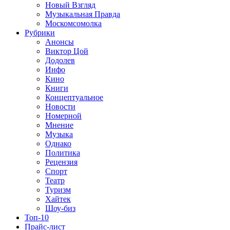
Новый Взгляд
Музыкальная Правда
Москомсомолка
Рубрики
Анонсы
Виктор Цой
Додолев
Инфо
Кино
Книги
Концептуальное
Новости
Номерной
Мнение
Музыка
Однако
Политика
Рецензия
Спорт
Театр
Туризм
Хайтек
Шоу-биз
Топ-10
Прайс-лист