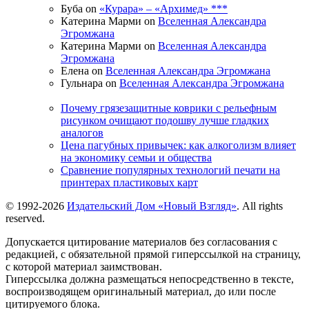
Буба on
«Курара» – «Архимед» ***
Катерина Марми on
Вселенная Александра
Эгромжана
Катерина Марми on
Вселенная Александра
Эгромжана
Елена on
Вселенная Александра Эгромжана
Гульнара on
Вселенная Александра Эгромжана
Почему грязезащитные коврики с рельефным
рисунком очищают подошву лучше гладких
аналогов
Цена пагубных привычек: как алкоголизм влияет
на экономику семьи и общества
Сравнение популярных технологий печати на
принтерах пластиковых карт
© 1992-2026
Издательский Дом «Новый Взгляд»
. All rights
reserved.
Допускается цитирование материалов без согласования с
редакцией, с обязательной прямой гиперссылкой на страницу,
с которой материал заимствован.
Гиперссылка должна размещаться непосредственно в тексте,
воспроизводящем оригинальный материал, до или после
цитируемого блока.