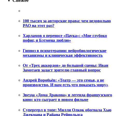
Свежее
100 тысяч за авторские права: чем недовольно
РАО на этот раз?
Харламов о переносе «Паука»: «Мне глубоко
пофиг, я Бэтмена люблю»
Гипноз в психотерапии: нейробиологические
механизмы и клиническая эффективность
От «Трех аккордов» до большой сцены: Иван
Замотаев задаст зрителю главный вопрос
Андрей Воробьёв: «Театр — это семья, а не
производство. И нам есть что показать миру»
Звезда «Дома Дракона» и легенда французского
кино: кто сыграет в новом фильме
Супергерл в топе: Милли Олкок обогнала Хью
Джекмана и Райана Рейнольдса