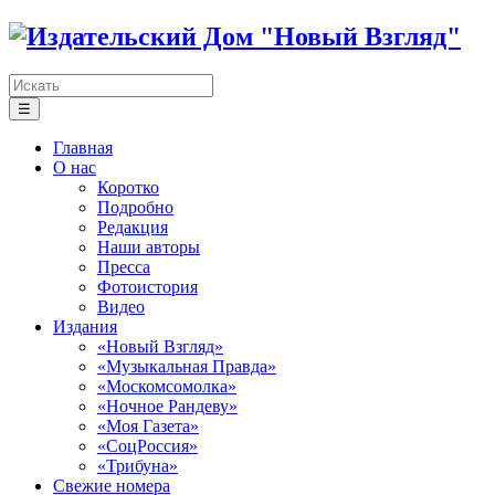
☰
Главная
О нас
Коротко
Подробно
Редакция
Наши авторы
Пресса
Фотоистория
Видео
Издания
«Новый Взгляд»
«Музыкальная Правда»
«Москомсомолка»
«Ночное Рандеву»
«Моя Газета»
«СоцРоссия»
«Трибуна»
Свежие номера