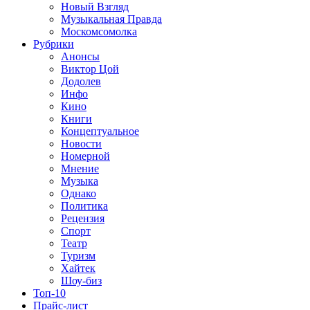
Новый Взгляд
Музыкальная Правда
Москомсомолка
Рубрики
Анонсы
Виктор Цой
Додолев
Инфо
Кино
Книги
Концептуальное
Новости
Номерной
Мнение
Музыка
Однако
Политика
Рецензия
Спорт
Театр
Туризм
Хайтек
Шоу-биз
Топ-10
Прайс-лист