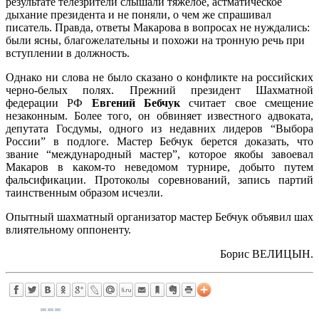
результате телезрители слышали тяжелое, астматическое
дыхание президента и не поняли, о чем же спрашивал
писатель. Правда, ответы Макарова в вопросах не нуждались:
были ясны, благожелательны и похожи на тронную речь при
вступлении в должность.
Однако ни слова не было сказано о конфликте на российских
черно-белых полях. Прежний президент Шахматной
федерации РФ
Евгений Бебчук
считает свое смещение
незаконным. Более того, он обвиняет известного адвоката,
депутата Госдумы, одного из недавних лидеров “Выбора
России” в подлоге. Мастер Бебчук берется доказать, что
звание “международный мастер”, которое якобы завоевал
Макаров в каком-то неведомом турнире, добыто путем
фальсификации. Протоколы соревнований, запись партий
таинственным образом исчезли.
Опытный шахматный организатор мастер Бебчук объявил шах
влиятельному оппоненту.
Борис ВЕЛИЦЫН.