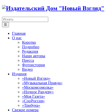
☰
Главная
О нас
Коротко
Подробно
Редакция
Наши авторы
Пресса
Фотоистория
Видео
Издания
«Новый Взгляд»
«Музыкальная Правда»
«Москомсомолка»
«Ночное Рандеву»
«Моя Газета»
«СоцРоссия»
«Трибуна»
Свежие номера