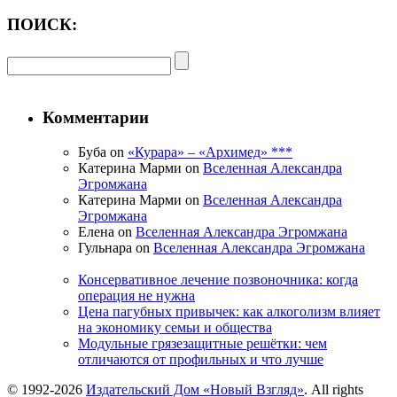
ПОИСК:
Комментарии
Буба on
«Курара» – «Архимед» ***
Катерина Марми on
Вселенная Александра
Эгромжана
Катерина Марми on
Вселенная Александра
Эгромжана
Елена on
Вселенная Александра Эгромжана
Гульнара on
Вселенная Александра Эгромжана
Консервативное лечение позвоночника: когда
операция не нужна
Цена пагубных привычек: как алкоголизм влияет
на экономику семьи и общества
Модульные грязезащитные решётки: чем
отличаются от профильных и что лучше
© 1992-2026
Издательский Дом «Новый Взгляд»
. All rights