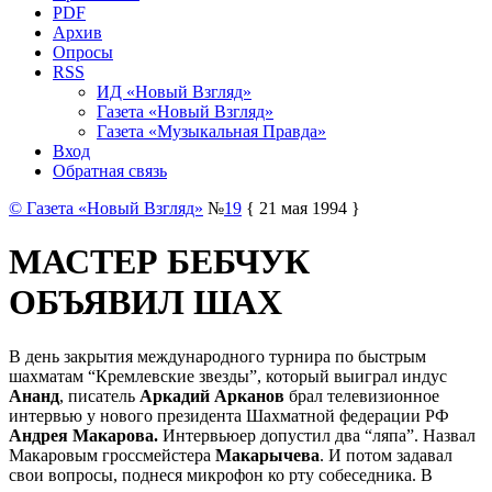
PDF
Архив
Опросы
RSS
ИД «Новый Взгляд»
Газета «Новый Взгляд»
Газета «Музыкальная Правда»
Вход
Обратная связь
© Газета «Новый Взгляд»
№
19
{ 21 мая 1994 }
МАСТЕР БЕБЧУК
ОБЪЯВИЛ ШАХ
В день закрытия международного турнира по быстрым
шахматам “Кремлевские звезды”, который выиграл индус
Ананд
, писатель
Аркадий
Арканов
брал телевизионное
интервью у нового президента Шахматной федерации РФ
Андрея Макарова.
Интервьюер допустил два “ляпа”. Назвал
Макаровым гроссмейстера
Макарычева
. И потом задавал
свои вопросы, поднеся микрофон ко рту собеседника. В