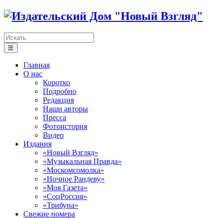
☰
Главная
О нас
Коротко
Подробно
Редакция
Наши авторы
Пресса
Фотоистория
Видео
Издания
«Новый Взгляд»
«Музыкальная Правда»
«Москомсомолка»
«Ночное Рандеву»
«Моя Газета»
«СоцРоссия»
«Трибуна»
Свежие номера