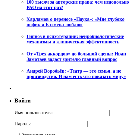
100 тысяч за авторские права: чем недовольно
РАО на этот раз?
Харламов о переносе «Паука»: «Мне глубоко
пофиг, я Бэтмена люблю»
Гипноз в психотерапии: нейробиологические
механизмы и клиническая эффективность
От «Трех аккордов» до большой сцены: Иван
Замотаев задаст зрителю главный вопрос
Андрей Воробьёв: «Театр — это семья, а не
производство. И нам есть что показать миру»
Войти
Имя пользователя:
Пароль: