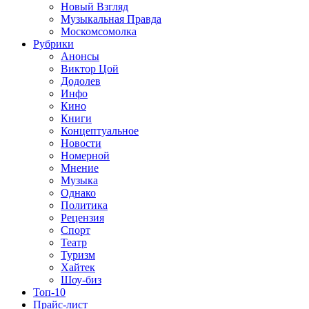
Новый Взгляд
Музыкальная Правда
Москомсомолка
Рубрики
Анонсы
Виктор Цой
Додолев
Инфо
Кино
Книги
Концептуальное
Новости
Номерной
Мнение
Музыка
Однако
Политика
Рецензия
Спорт
Театр
Туризм
Хайтек
Шоу-биз
Топ-10
Прайс-лист