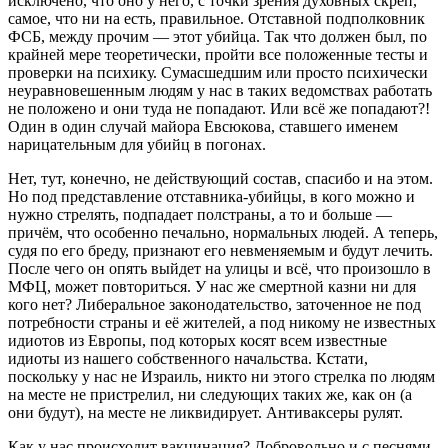
исключено, что оно у него, с точки зрения духовных скреп,
самое, что ни на есть, правильное. Отставной подполковник
ФСБ, между прочим — этот убийца. Так что должен был, по
крайней мере теоретически, пройти все положенные тесты и
проверки на психику. Сумасшедшим или просто психически
неуравновешенным людям у нас в таких ведомствах работать
не положено и они туда не попадают. Или всё же попадают?!
Один в один случай майора Евсюкова, ставшего именем
нарицательным для убийц в погонах.
Нет, тут, конечно, не действующий состав, спасибо и на этом.
Но под представление отставника-убийцы, в кого можно и
нужно стрелять, подпадает полстраны, а то и больше —
причём, что особенно печально, нормальных людей. А теперь,
судя по его бреду, признают его невменяемым и будут лечить.
После чего он опять выйдет на улицы и всё, что произошло в
МФЦ, может повториться. У нас же смертной казни ни для
кого нет? Либеральное законодательство, заточенное не под
потребности страны и её жителей, а под никому не известных
идиотов из Европы, под которых косят всем известные
идиоты из нашего собственного начальства. Кстати,
поскольку у нас не Израиль, никто ни этого стрелка по людям
на месте не пристрелил, ни следующих таких же, как он (а
они будут), на месте не ликвидирует. Антиваксеры рулят.
Как у нас происходит вакцинация? Добровольно и с песнями,