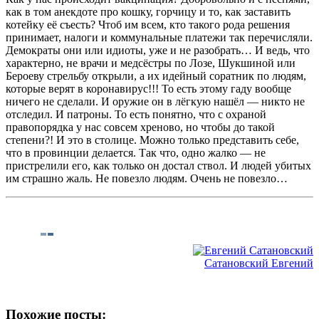
как в том анекдоте про кошку, горчицу и то, как заставить
котейку её съесть? Чтоб им всем, кто такого рода решения
принимает, налоги и коммунальные платежи так перечисляли.
Демократы они или идиоты, уже и не разобрать… И ведь, что
характерно, не врачи и медсёстры по Лозе, Шукшиной или
Бероеву стрельбу открыли, а их идейный соратник по людям,
которые верят в коронавирус!!! То есть этому гаду вообще
ничего не сделали. И оружие он в лёгкую нашёл — никто не
отследил. И патроны. То есть понятно, что с охраной
правопорядка у нас совсем хреново, но чтобы до такой
степени?! И это в столице. Можно только представить себе,
что в провинции делается. Так что, одно жалко — не
пристрелили его, как только он достал ствол. И людей убитых
им страшно жаль. Не повезло людям. Очень не повезло…
Сатановский Евгений
Похожие посты: