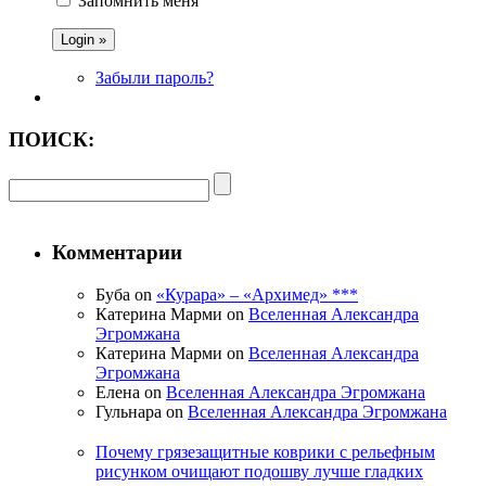
Запомнить меня
Забыли пароль?
ПОИСК:
Комментарии
Буба on
«Курара» – «Архимед» ***
Катерина Марми on
Вселенная Александра
Эгромжана
Катерина Марми on
Вселенная Александра
Эгромжана
Елена on
Вселенная Александра Эгромжана
Гульнара on
Вселенная Александра Эгромжана
Почему грязезащитные коврики с рельефным
рисунком очищают подошву лучше гладких