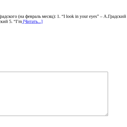
дского (на февраль месяц): 1. “I look in your eyes” – А.Градски
кий 5. “I’m
[Читать...]