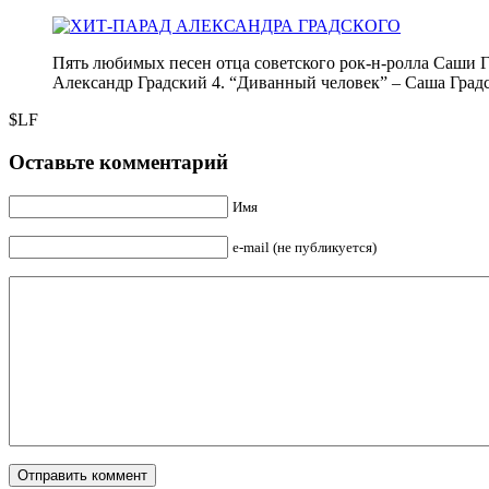
Пять любимых песен отца советского рок-н-ролла Саши Гра
Александр Градский 4. “Диванный человек” – Саша Градс
$LF
Оставьте комментарий
Имя
e-mail (не публикуется)