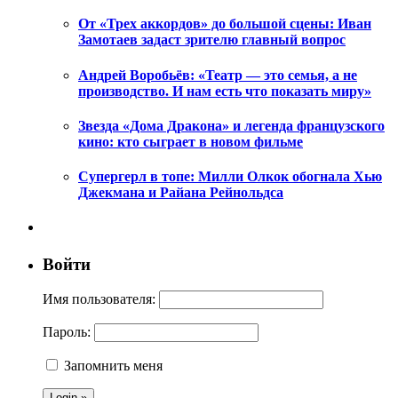
От «Трех аккордов» до большой сцены: Иван
Замотаев задаст зрителю главный вопрос
Андрей Воробьёв: «Театр — это семья, а не
производство. И нам есть что показать миру»
Звезда «Дома Дракона» и легенда французского
кино: кто сыграет в новом фильме
Супергерл в топе: Милли Олкок обогнала Хью
Джекмана и Райана Рейнольдса
Войти
Имя пользователя:
Пароль:
Запомнить меня