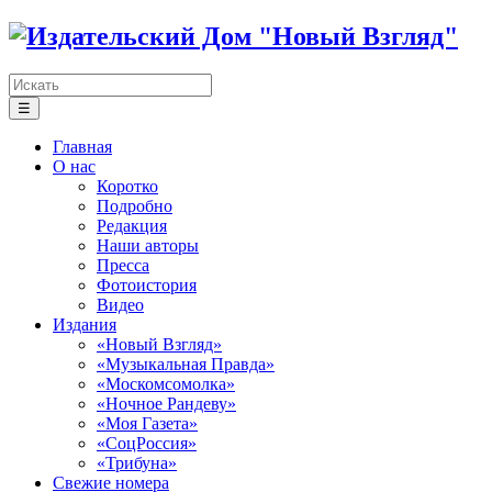
☰
Главная
О нас
Коротко
Подробно
Редакция
Наши авторы
Пресса
Фотоистория
Видео
Издания
«Новый Взгляд»
«Музыкальная Правда»
«Москомсомолка»
«Ночное Рандеву»
«Моя Газета»
«СоцРоссия»
«Трибуна»
Свежие номера