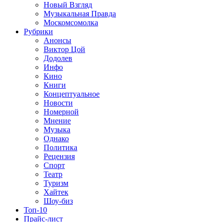
Новый Взгляд
Музыкальная Правда
Москомсомолка
Рубрики
Анонсы
Виктор Цой
Додолев
Инфо
Кино
Книги
Концептуальное
Новости
Номерной
Мнение
Музыка
Однако
Политика
Рецензия
Спорт
Театр
Туризм
Хайтек
Шоу-биз
Топ-10
Прайс-лист