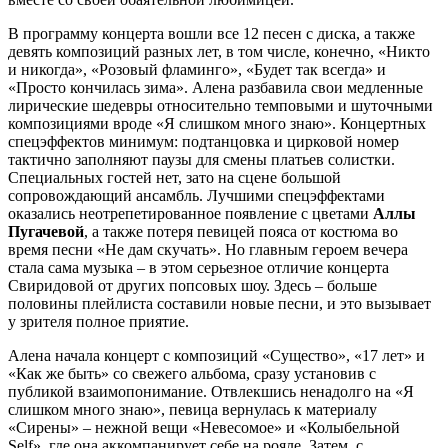
В программу концерта вошли все 12 песен с диска, а также
девять композиций разных лет, в том числе, конечно, «Никто
и никогда», «Розовый фламинго», «Будет так всегда» и
«Просто кончилась зима». Алена разбавила свои медленные
лирические шедевры относительно темповыми и шуточными
композициями вроде «Я слишком много знаю». Концертных
спецэффектов минимум: подтанцовка и цирковой номер
тактично заполняют паузы для смены платьев солистки.
Специальных гостей нет, зато на сцене большой
сопровождающий ансамбль. Лучшими спецэффектами
оказались неотрепетированное появление с цветами
Аллы
Пугачевой
, а также потеря певицей пояса от костюма во
время песни «Не дам скучать». Но главным героем вечера
стала сама музыка – в этом серьезное отличие концерта
Свиридовой от других попсовых шоу. Здесь – больше
половины плейлиста составили новые песни, и это вызывает
у зрителя полное приятие.
Алена начала концерт с композиций «Существо», «17 лет» и
«Как же быть» со свежего альбома, сразу установив с
публикой взаимопонимание. Отвлекшись ненадолго на «Я
слишком много знаю», певица вернулась к материалу
«Сирены» – нежной вещи «Невесомое» и «Колыбельной
Self», где она аккомпанирует себе на рояле. Затем, с