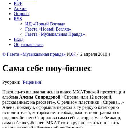
PDF
Архив
Опросы
RSS
ИД «Новый Взгляд»
Газета «Новый Взгляд»
Газета «Музыкальная Правда»
Вход
Обратная связь
© Газета «Музыкальная правда»
№
07
{ 2 апреля 2010 }
Сама себе шоу-бизнес
Рубрики: [
Рецензия
]
Наконец-то вышла запись на видео МХАТовской презентации
альбома
Алены Свиридовой
«Сирена, или 12 историй,
рассказанных на рассвете». С релизом пластинки «Сирена…»
Алена, пожалуй, оформила переход в ту редкую категорию
исполнителей, которым нет необходимости подстраиваться
под шоу-бизнес: Свиридова сама себе автор, сама себе жанр,
сама себе шоу-бизнес. МХАТ готов рукоплескать и плакать
вместе со своей обаятельной любимицей.