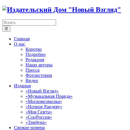
☰
Главная
О нас
Коротко
Подробно
Редакция
Наши авторы
Пресса
Фотоистория
Видео
Издания
«Новый Взгляд»
«Музыкальная Правда»
«Москомсомолка»
«Ночное Рандеву»
«Моя Газета»
«СоцРоссия»
«Трибуна»
Свежие номера