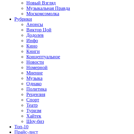
Новый Взгляд
Музыкальная Правда
Москомсомолка
Рубрики
Анонсы
Виктор Цой
Додолев
Инфо
Кино
Книги
Концептуальное
Новости
Номерной
Мнение
Музыка
Однако
Политика
Рецензия
Спорт
Театр
Туризм
Хайтек
Шоу-биз
Топ-10
Прайс-лист