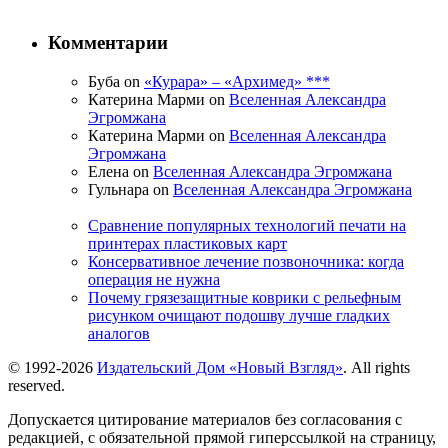
Комментарии
Буба on
«Курара» – «Архимед» ***
Катерина Марми on
Вселенная Александра
Эгромжана
Катерина Марми on
Вселенная Александра
Эгромжана
Елена on
Вселенная Александра Эгромжана
Гульнара on
Вселенная Александра Эгромжана
Сравнение популярных технологий печати на
принтерах пластиковых карт
Консервативное лечение позвоночника: когда
операция не нужна
Почему грязезащитные коврики с рельефным
рисунком очищают подошву лучше гладких
аналогов
© 1992-2026
Издательский Дом «Новый Взгляд»
. All rights
reserved.
Допускается цитирование материалов без согласования с
редакцией, с обязательной прямой гиперссылкой на страницу,