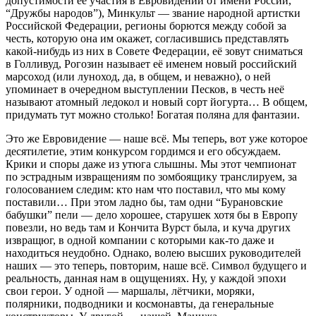
допустимости её участия в Евровидении от имени России,
“Дружбы народов”), Минкульт — звание народной артистки
Российской Федерации, регионы борются между собой за
честь, которую она им окажет, согласившись представлять
какой-нибудь из них в Совете Федерации, её зовут сниматься
в Голливуд, Рогозин называет её именем новый российский
марсоход (или луноход, да, в общем, и неважно), о ней
упоминает в очередном выступлении Песков, в честь неё
называют атомный ледокол и новый сорт йогурта… В общем,
придумать тут можно столько! Богатая поляна для фантазии.
Это же Евровидение — наше всё. Мы теперь, вот уже которое
десятилетие, этим конкурсом гордимся и его обсуждаем.
Крики и споры даже из утюга слышны. Мы этот чемпионат
по эстрадным извращениям по зомбоящику транслируем, за
голосованием следим: кто нам что поставил, что мы кому
поставили… При этом ладно бы, там одни “Бурановские
бабушки” пели — дело хорошее, старушек хотя бы в Европу
повезли, но ведь там и Кончита Вурст была, и куча других
извращюг, в одной компании с которыми как-то даже и
находиться неудобно. Однако, волею высших руководителей
наших — это теперь, повторим, наше всё. Символ будущего и
реальность, данная нам в ощущениях. Ну, у каждой эпохи
свои герои. У одной — маршалы, лётчики, моряки,
полярники, подводники и космонавты, да генеральные