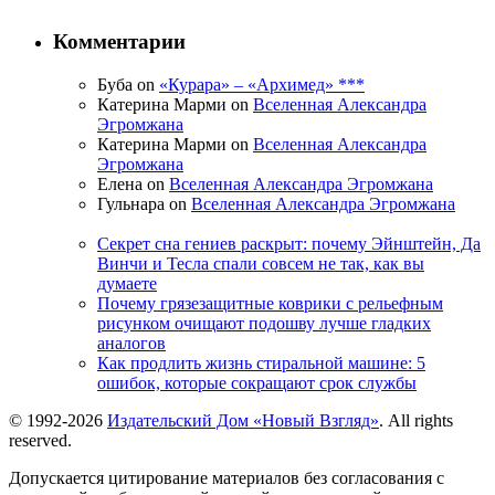
Комментарии
Буба on
«Курара» – «Архимед» ***
Катерина Марми on
Вселенная Александра
Эгромжана
Катерина Марми on
Вселенная Александра
Эгромжана
Елена on
Вселенная Александра Эгромжана
Гульнара on
Вселенная Александра Эгромжана
Секрет сна гениев раскрыт: почему Эйнштейн, Да
Винчи и Тесла спали совсем не так, как вы
думаете
Почему грязезащитные коврики с рельефным
рисунком очищают подошву лучше гладких
аналогов
Как продлить жизнь стиральной машине: 5
ошибок, которые сокращают срок службы
© 1992-2026
Издательский Дом «Новый Взгляд»
. All rights
reserved.
Допускается цитирование материалов без согласования с