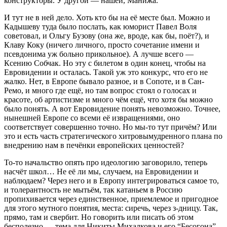
конструкторы. У другой — нашей, Манижа.
И тут не в ней дело. Хоть кто бы на её месте был. Можно и
Кадышеву туда было послать, как юморист Павел Воля
советовал, и Ольгу Бузову (она же, вроде, как бы, поёт?), и
Клаву Коку (ничего личного, просто сочетание имени и
псевдонима уж больно прикольное). А лучше всего —
Ксению Собчак. Но эту с билетом в один конец, чтобы на
Евровидении и осталась. Такой уж это конкурс, что его не
жалко. Нет, в Европе бывало разное, и в Сопоте, и в Сан-
Ремо, и много где ещё, но там вопрос стоял о голосах и
красоте, об артистизме и много чём ещё, что хотя бы можно
было понять. А вот Евровидение понять невозможно. Точнее,
нынешней Европе со всеми её извращениями, оно
соответствует совершенно точно. Но мы-то тут причём? Или
это и есть часть стратегического хитровымудренного плана по
внедрению нам в печёнки европейских ценностей?
То-то начальство опять про идеологию заговорило, теперь
насчёт школ… Не её ли мы, случаем, на Евровидении и
наблюдаем? Через него и в Европу интегрироваться самое то,
и толерантность не мытьём, так катаньем в Россию
пропихивается через единственное, приемлемое и пригодное
для этого мутного понятия, места: сиречь, через з-дницу. Так,
прямо, там и свербит. Но говорить или писать об этом
бесполезно — тема для Никиты Михалкова и его “Бесогона”.