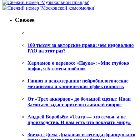
Свежее
100 тысяч за авторские права: чем недовольно
РАО на этот раз?
Харламов о переносе «Паука»: «Мне глубоко
пофиг, я Бэтмена люблю»
Гипноз в психотерапии: нейробиологические
механизмы и клиническая эффективность
От «Трех аккордов» до большой сцены: Иван
Замотаев задаст зрителю главный вопрос
Андрей Воробьёв: «Театр — это семья, а не
производство. И нам есть что показать миру»
Звезда «Дома Дракона» и легенда французского