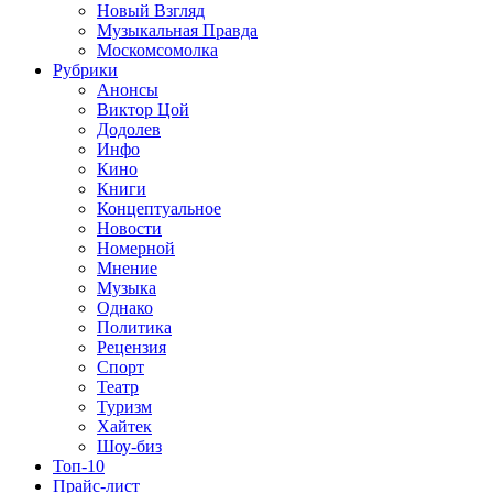
Новый Взгляд
Музыкальная Правда
Москомсомолка
Рубрики
Анонсы
Виктор Цой
Додолев
Инфо
Кино
Книги
Концептуальное
Новости
Номерной
Мнение
Музыка
Однако
Политика
Рецензия
Спорт
Театр
Туризм
Хайтек
Шоу-биз
Топ-10
Прайс-лист