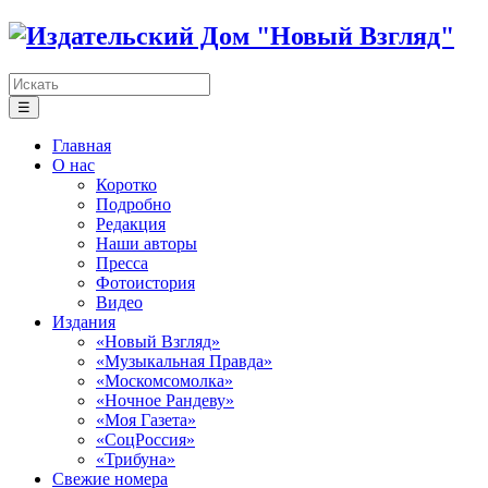
☰
Главная
О нас
Коротко
Подробно
Редакция
Наши авторы
Пресса
Фотоистория
Видео
Издания
«Новый Взгляд»
«Музыкальная Правда»
«Москомсомолка»
«Ночное Рандеву»
«Моя Газета»
«СоцРоссия»
«Трибуна»
Свежие номера