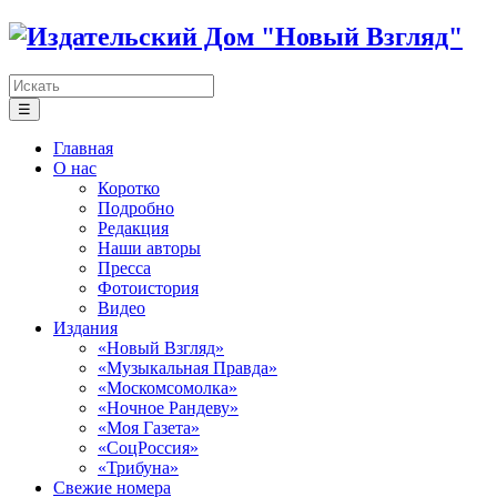
☰
Главная
О нас
Коротко
Подробно
Редакция
Наши авторы
Пресса
Фотоистория
Видео
Издания
«Новый Взгляд»
«Музыкальная Правда»
«Москомсомолка»
«Ночное Рандеву»
«Моя Газета»
«СоцРоссия»
«Трибуна»
Свежие номера