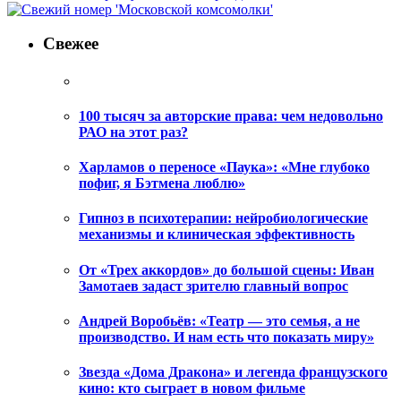
Свежее
100 тысяч за авторские права: чем недовольно
РАО на этот раз?
Харламов о переносе «Паука»: «Мне глубоко
пофиг, я Бэтмена люблю»
Гипноз в психотерапии: нейробиологические
механизмы и клиническая эффективность
От «Трех аккордов» до большой сцены: Иван
Замотаев задаст зрителю главный вопрос
Андрей Воробьёв: «Театр — это семья, а не
производство. И нам есть что показать миру»
Звезда «Дома Дракона» и легенда французского
кино: кто сыграет в новом фильме