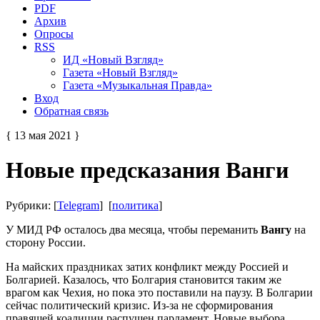
PDF
Архив
Опросы
RSS
ИД «Новый Взгляд»
Газета «Новый Взгляд»
Газета «Музыкальная Правда»
Вход
Обратная связь
{ 13 мая 2021 }
Новые предсказания Ванги
Рубрики: [
Telegram
] [
политика
]
У МИД РФ осталось два месяца, чтобы переманить
Вангу
на
сторону России.
На майских праздниках затих конфликт между Россией и
Болгарией. Казалось, что Болгария становится таким же
врагом как Чехия, но пока это поставили на паузу. В Болгарии
сейчас политический кризис. Из-за не сформирования
правящей коалиции распущен парламент. Новые выбора