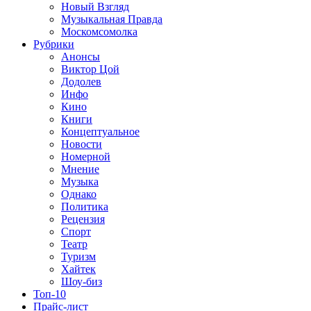
Новый Взгляд
Музыкальная Правда
Москомсомолка
Рубрики
Анонсы
Виктор Цой
Додолев
Инфо
Кино
Книги
Концептуальное
Новости
Номерной
Мнение
Музыка
Однако
Политика
Рецензия
Спорт
Театр
Туризм
Хайтек
Шоу-биз
Топ-10
Прайс-лист