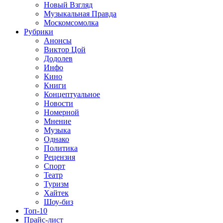
Новый Взгляд
Музыкальная Правда
Москомсомолка
Рубрики
Анонсы
Виктор Цой
Додолев
Инфо
Кино
Книги
Концептуальное
Новости
Номерной
Мнение
Музыка
Однако
Политика
Рецензия
Спорт
Театр
Туризм
Хайтек
Шоу-биз
Топ-10
Прайс-лист