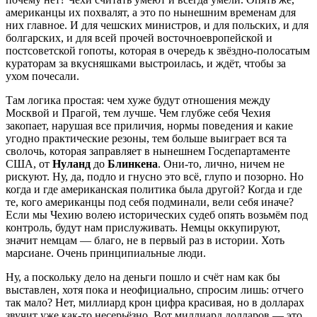
американцы их похвалят, а это по нынешним временам для
них главное. И для чешских министров, и для польских, и для
болгарских, и для всей прочей восточноевропейской и
постсоветской гопоты, которая в очередь к звёздно-полосатым
кураторам за вкусняшками выстроилась, и ждёт, чтобы за
ухом почесали.
Там логика простая: чем хуже будут отношения между
Москвой и Прагой, тем лучше. Чем глубже себя Чехия
закопает, нарушая все приличия, нормы поведения и какие
угодно практические резоны, тем больше выиграет вся та
сволочь, которая заправляет в нынешнем Госдепартаменте
США, от
Нуланд
до
Блинкена
. Они-то, лично, ничем не
рискуют. Ну, да, подло и гнусно это всё, глупо и позорно. Но
когда и где американская политика была другой? Когда и где
те, кого американцы под себя подминали, вели себя иначе?
Если мы Чехию волею исторических судеб опять возьмём под
контроль, будут нам прислуживать. Немцы оккупируют,
значит немцам — благо, не в первый раз в истории. Хоть
марсиане. Очень принципиальные люди.
Ну, а поскольку дело на деньги пошло и счёт нам как бы
выставлен, хотя пока и неофициально, спросим лишь: отчего
так мало? Нет, миллиард крон цифра красивая, но в долларах
звучит уже как-то несерьёзно. Вот миллиард долларов — это