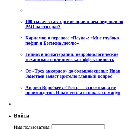
100 тысяч за авторские права: чем недовольно
РАО на этот раз?
Харламов о переносе «Паука»: «Мне глубоко
пофиг, я Бэтмена люблю»
Гипноз в психотерапии: нейробиологические
механизмы и клиническая эффективность
От «Трех аккордов» до большой сцены: Иван
Замотаев задаст зрителю главный вопрос
Андрей Воробьёв: «Театр — это семья, а не
производство. И нам есть что показать миру»
Войти
Имя пользователя: