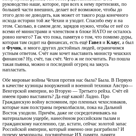
руководство наше, которое, при всех к нему претензиях, по
большей части внешних, делает всё возможное, чтобы до
этого дело не доводить, как может от такого рода конечного
исхода истории той же Чехии и уходит. Спасибо ему и на
этом. Сколько, в самом деле, зарядов нужно, чтобы от неё со
всеми её министрами и членством в блоке НАТО не осталось
ровно ничего? Так что пока, памятуя о том, что помимо дуры,
которая там сидит на финансах, есть ещё
Гавел
и
Клаус
, а был
и
Фучик
, и много других достойных людей, ограничимся
устным ответом. Счёт нам хочет выставить министр чешских
финансов? Ну, счёт, так счёт. Чего ж не посчитать. Раз пошла
такая пьянка, можно и последний огурец на закусь
напластать.
Обе мировые войны Чехия против нас была? Была. В Первую
в качестве кузницы вооружений и военной техники Австро—
Венгерской империи, во Вторую — Третьего рейха. Счёт ей
имеем право выставить? Да ещё какой! Ладно. Про
Гражданскую войну вспомним, про пленных чехословаков,
которые нам полстраны переколбасили, пока на Дальний
Восток уходили. Причём, даже не сосредотачиваясь на
материальном ущербе, нанесённом российским тылам и
гражданскому населению, где, кстати, сейчас золотой запас
Российской империи, который именно они разграбили? И
почему мемориалы, посвящённые ИХ памяти, памяти