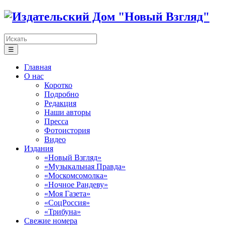
☰
Главная
О нас
Коротко
Подробно
Редакция
Наши авторы
Пресса
Фотоистория
Видео
Издания
«Новый Взгляд»
«Музыкальная Правда»
«Москомсомолка»
«Ночное Рандеву»
«Моя Газета»
«СоцРоссия»
«Трибуна»
Свежие номера