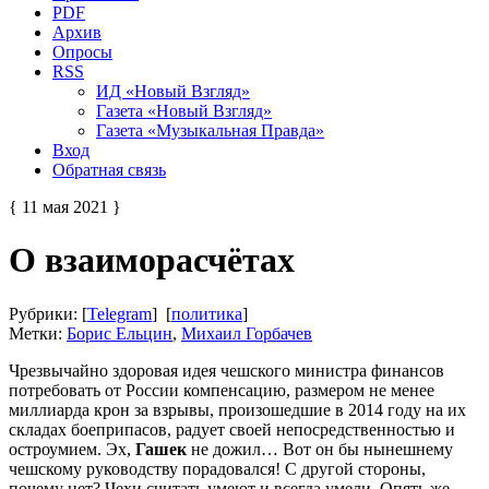
PDF
Архив
Опросы
RSS
ИД «Новый Взгляд»
Газета «Новый Взгляд»
Газета «Музыкальная Правда»
Вход
Обратная связь
{ 11 мая 2021 }
О взаиморасчётах
Рубрики: [
Telegram
] [
политика
]
Метки:
Борис Ельцин
,
Михаил Горбачев
Чрезвычайно здоровая идея чешского министра финансов
потребовать от России компенсацию, размером не менее
миллиарда крон за взрывы, произошедшие в 2014 году на их
складах боеприпасов, радует своей непосредственностью и
остроумием. Эх,
Гашек
не дожил… Вот он бы нынешнему
чешскому руководству порадовался! С другой стороны,
почему нет? Чехи считать умеют и всегда умели. Опять же,