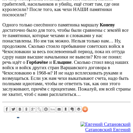
грабителей, насильников и убийц, ещё стоят там, где они
куролесили? После того, как чехи НАШИ памятники
посносили?
Одного только снесённого памятника маршалу
Коневу
достаточно было для того, чтобы были сравнены с землёй все
те памятники, которые чехами и словаками у нас
понаставлены. Но им так можно. Нельзя только нам… Ну,
продолжим. Сколько стоило пребывание советских войск в
Чехословакии за весь послевоенный период, пока их оттуда
сдуру наши высшие начальники не вывели? Кто не понял:
речь идёт о
Горбачёве
и
Ельцине
. Сколько стоил ввод наших
войск и войск других стран Варшавского договора в
Чехословакию в 1968-м? И не надо всплескивать руками и
возмущаться. Если уж нам чехи выкатывают счета, надо быть
полными идиотами, чтобы не ответить так, как они этого
заслуживают, причём с процентами. Пожалуй, им всей страны
не хватит, чтоб с нами расплатиться…
Сатановский Евгений