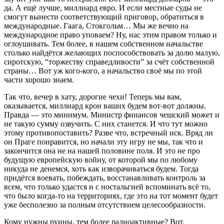
да. А ещё лучше, миллиард евро. И если местные суды не
смогут вынести соответствующий приговор, обратиться в
международные. Гаага, Стокгольм… Мы же вечно на
международное право уповаем? Ну, нас этим правом только и
оглоушивать. Тем более, в нашем собственном начальстве
столько найдётся желающих поспособствовать за долю малую,
сиротскую, “торжеству справедливости” за счёт собственной
страны… Вот уж кого-кого, а начальство своё мы по этой
части хорошо знаем.
Так что, вечер в хату, дорогие чехи! Теперь мы вам,
оказывается, миллиард крон ваших будем вот-вот должны.
Правда — это минимум. Министр финансов чешский может и
не такую сумму озвучить. С них станется. И что тут можно
этому противопоставить? Разве что, встречный иск. Вряд ли
он Праге понравится, но начали эту игру не мы, так что и
закончится она не на нашей половине поля. И это не про
будущую европейскую войну, от которой мы по любому
никуда не денемся, хоть как изворачиваться будем. Тогда
придётся воевать, побеждать, восстанавливать контроль за
всем, что только удастся и с ностальгией вспоминать всё то,
что было когда-то на территориях, где это на тот момент будет
уже бесполезно за полным отсутствием целесообразности.
Кому нужны руины, тем более радиоактивные? Вот,