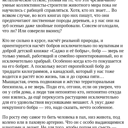
умные коллективисты-строители животного мира пока не
научились с рабицей справляться. Хотя, кто их знает… Во
всяком случае, во всех книгах про них пишут, что они
предпочитают лиственные породы деревьев, а у нас они на
зуб осенью даже хвойные попробовали. Совсем оголодали,
что ли? Или озверели вконец?
Кто не сильно в курсе, насчёт реальной природы, и
ориентируется насчёт бобров исключительно по мультикам и
доброй детской книжке «Саджо и её бобры», бобр — зверь не
только умный, работящий и семейно ориентированный, но и
исключительно храбрый. Особенно когда кто-то покушается
на его бобрят. А поскольку весит европейский бобр до
тридцати килограммов, а канадский, который у нас тоже
водится и растёт всю жизнь, так и до сорока пяти…
Мышцастая, очень подвижная и жёстко территориальная
бензопила, а не зверь. Поди его, отгони, если он уверен, что
он у себя дома, а люди там непонятно кто, непонятно откуда
они взялись, да ещё перекусить растущими исключительно
для его удовольствия вкусняшками мешают. А укус даже
некрупного бобра — это, надо сказать, нечто особенное.
По росту ему самое то бить человека в пах, низ живота, под
колено или в паховую артерию. Что он с особо выдающимися
идиотами и делает. Не для того, чтобы потом их съесть —