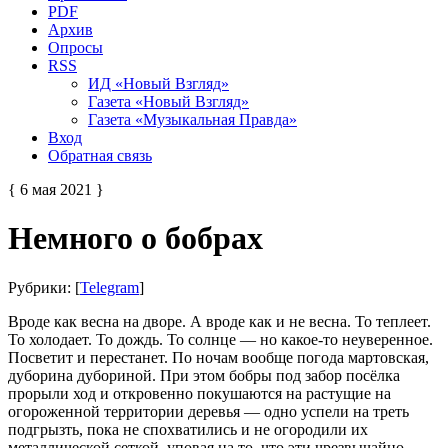
PDF
Архив
Опросы
RSS
ИД «Новый Взгляд»
Газета «Новый Взгляд»
Газета «Музыкальная Правда»
Вход
Обратная связь
{ 6 мая 2021 }
Немного о бобрах
Рубрики: [
Telegram
]
Вроде как весна на дворе. А вроде как и не весна. То теплеет.
То холодает. То дождь. То солнце — но какое-то неуверенное.
Посветит и перестанет. По ночам вообще погода мартовская,
дуборина дубориной. При этом бобры под забор посёлка
прорыли ход и откровенно покушаются на растущие на
огороженной территории деревья — одно успели на треть
подгрызть, пока не спохватились и не огородили их
металлической сеткой, уповая на то, что эти чрезвычайно