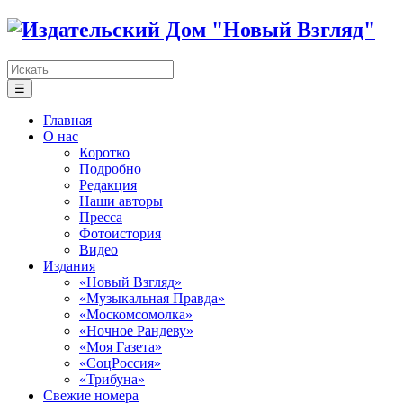
☰
Главная
О нас
Коротко
Подробно
Редакция
Наши авторы
Пресса
Фотоистория
Видео
Издания
«Новый Взгляд»
«Музыкальная Правда»
«Москомсомолка»
«Ночное Рандеву»
«Моя Газета»
«СоцРоссия»
«Трибуна»
Свежие номера