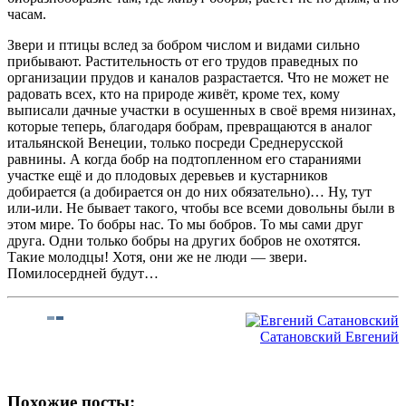
часам.
Звери и птицы вслед за бобром числом и видами сильно
прибывают. Растительность от его трудов праведных по
организации прудов и каналов разрастается. Что не может не
радовать всех, кто на природе живёт, кроме тех, кому
выписали дачные участки в осушенных в своё время низинах,
которые теперь, благодаря бобрам, превращаются в аналог
итальянской Венеции, только посреди Среднерусской
равнины. А когда бобр на подтопленном его стараниями
участке ещё и до плодовых деревьев и кустарников
добирается (а добирается он до них обязательно)… Ну, тут
или-или. Не бывает такого, чтобы все всеми довольны были в
этом мире. То бобры нас. То мы бобров. То мы сами друг
друга. Одни только бобры на других бобров не охотятся.
Такие молодцы! Хотя, они же не люди — звери.
Помилосердней будут…
Сатановский Евгений
Похожие посты: