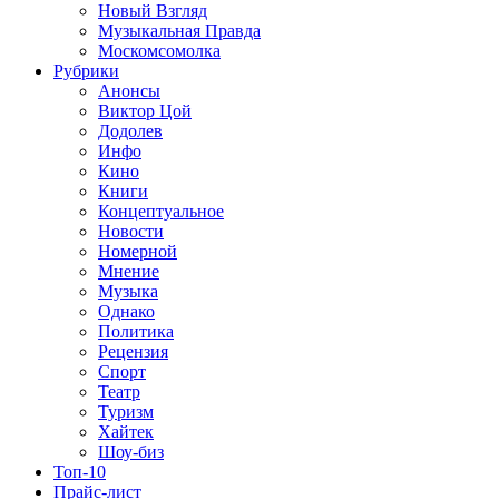
Новый Взгляд
Музыкальная Правда
Москомсомолка
Рубрики
Анонсы
Виктор Цой
Додолев
Инфо
Кино
Книги
Концептуальное
Новости
Номерной
Мнение
Музыка
Однако
Политика
Рецензия
Спорт
Театр
Туризм
Хайтек
Шоу-биз
Топ-10
Прайс-лист