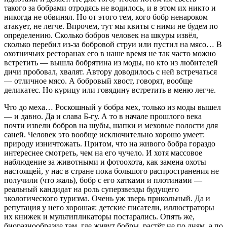
такого за бобрами отродясь не водилось, и в этом их никто и
никогда не обвинял. Но от этого тем, кого бобр ненароком
атакует, не легче. Впрочем, тут мы квиты с ними не будем по
определению. Сколько бобров человек на шкуры извёл,
сколько перебил из-за бобровой струи или пустил на мясо… В
охотничьих ресторанах его в наше время не так часто можно
встретить — вышла бобрятина из моды, но кто из любителей
дичи пробовал, хвалят. Автору доводилось с ней встречаться
— отличное мясо. А бобровый хвост, говорят, вообще
деликатес. Но курицу или говядину встретить в меню легче.
Что до меха… Роскошный у бобра мех, только из моды вышел
— и давно. Да и слава Б-гу. А то в начале прошлого века
почти извели бобров на шубы, шапки и меховые полости для
саней. Человек это вообще исключительно хорошо умеет:
природу изничтожать. Притом, что на живого бобра гораздо
интереснее смотреть, чем на его чучело. И хотя массовое
наблюдение за животными и фотоохота, как замена охоты
настоящей, у нас в стране пока большого распространения не
получили (что жаль), бобр с его хатками и плотинами —
реальный кандидат на роль суперзвезды будущего
экологического туризма. Очень уж зверь прикольный. Да и
репутация у него хорошая: детские писатели, иллюстраторы
их книжек и мультипликаторы постарались. Опять же,
биоразнообразие там, где живут бобры, растёт не по дням, а по