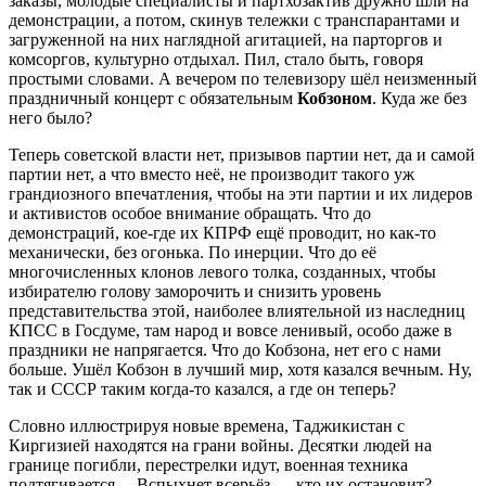
заказы, молодые специалисты и партхозактив дружно шли на
демонстрации, а потом, скинув тележки с транспарантами и
загруженной на них наглядной агитацией, на парторгов и
комсоргов, культурно отдыхал. Пил, стало быть, говоря
простыми словами. А вечером по телевизору шёл неизменный
праздничный концерт с обязательным
Кобзоном
. Куда же без
него было?
Теперь советской власти нет, призывов партии нет, да и самой
партии нет, а что вместо неё, не производит такого уж
грандиозного впечатления, чтобы на эти партии и их лидеров
и активистов особое внимание обращать. Что до
демонстраций, кое-где их КПРФ ещё проводит, но как-то
механически, без огонька. По инерции. Что до её
многочисленных клонов левого толка, созданных, чтобы
избирателю голову заморочить и снизить уровень
представительства этой, наиболее влиятельной из наследниц
КПСС в Госдуме, там народ и вовсе ленивый, особо даже в
праздники не напрягается. Что до Кобзона, нет его с нами
больше. Ушёл Кобзон в лучший мир, хотя казался вечным. Ну,
так и СССР таким когда-то казался, а где он теперь?
Словно иллюстрируя новые времена, Таджикистан с
Киргизией находятся на грани войны. Десятки людей на
границе погибли, перестрелки идут, военная техника
подтягивается… Вспыхнет всерьёз — кто их остановит?