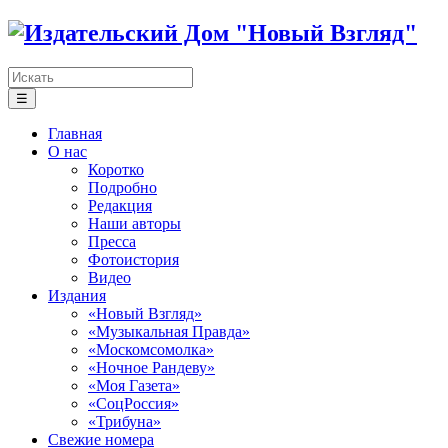
☰
Главная
О нас
Коротко
Подробно
Редакция
Наши авторы
Пресса
Фотоистория
Видео
Издания
«Новый Взгляд»
«Музыкальная Правда»
«Москомсомолка»
«Ночное Рандеву»
«Моя Газета»
«СоцРоссия»
«Трибуна»
Свежие номера