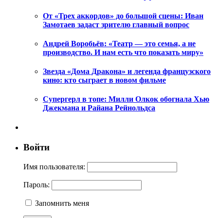
От «Трех аккордов» до большой сцены: Иван
Замотаев задаст зрителю главный вопрос
Андрей Воробьёв: «Театр — это семья, а не
производство. И нам есть что показать миру»
Звезда «Дома Дракона» и легенда французского
кино: кто сыграет в новом фильме
Супергерл в топе: Милли Олкок обогнала Хью
Джекмана и Райана Рейнольдса
Войти
Имя пользователя:
Пароль:
Запомнить меня