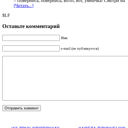
– Повернись, повернись, во-от, вот, умничка! Смотри на
[Читать...]
$LF
Оставьте комментарий
Имя
e-mail (не публикуется)