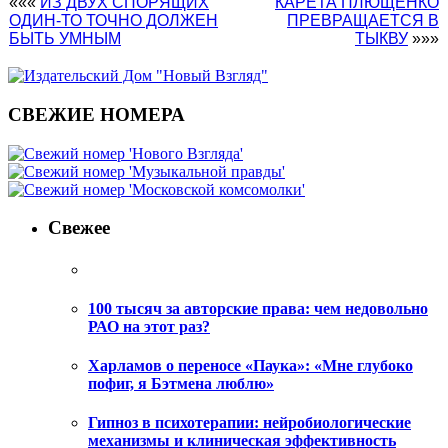
«««
ИЗ ДВУХ СПОРЯЩИХ
КАРЕТА ПЛЮЩЕНКО
ОДИН-ТО ТОЧНО ДОЛЖЕН
ПРЕВРАЩАЕТСЯ В
БЫТЬ УМНЫМ
ТЫКВУ
»»»
СВЕЖИЕ НОМЕРА
Свежее
100 тысяч за авторские права: чем недовольно
РАО на этот раз?
Харламов о переносе «Паука»: «Мне глубоко
пофиг, я Бэтмена люблю»
Гипноз в психотерапии: нейробиологические
механизмы и клиническая эффективность