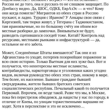
России не до того, она и русских-то не слишком защищает. По
Донбассу видно. Да, ШОС, ОДКБ, ЕврАзЭс — и что? Кому
они когда помогли? Мигрантов из обеих стран в Россию
пускают, и ладно. Турция с Ираном? У Анкары свои связи с
Киргизией, там тюрки живут, у Тегерана с Таджикистаном,
там ираноязычные, но по большому счёту им обоим все
местные разборки до лампочки. Ввязываться не будут,
разводить сцепившихся соседей тоже. Китай? Контроль над
ресурсами, местными рынками и инфраструктурой — да,
остальное не его забота.
Может, Соединённые Штаты вмешаются? Так они и из
Афганистана-то уходят, потерпев позорнейшее поражение за
всю свою историю. Только Вьетнам для них хуже был. Вот и
получается, что неинтересны местные исламисты,
контрабандисты, наркоторговцы и уголовники каких угодно
видов, включая руководство обеих этих стран, никому в мире.
Тем более, их население. Бывшие граждане бывшей
сверхдержавы, жители бывших братских советских
социалистических республик. Печальный какой-то получается
Первомай. Впрочем, он везде такой. Разве что мы, в Москве,
пока без перестрелок обходимся, да нацисты у нас по городу, в
отличие от Киева, по улицам торжественными маршами не
ходят. Хотя в перспективе и это не исключено…