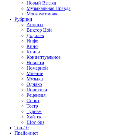
Новый Взгляд
Музыкальная Правда
Москомсомолка
Рубрики
Анонсы
Виктор Цой
Додолев
Инфо
Кино
Книги
Концептуальное
Новости
Номерной
Мнение
Музыка
Однако
Политика
Рецензия
Спорт
Театр
Туризм
Хайтек
Шоу-биз
Топ-10
Прайс-лист