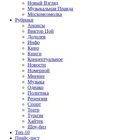
Новый Взгляд
Музыкальная Правда
Москомсомолка
Рубрики
Анонсы
Виктор Цой
Додолев
Инфо
Кино
Книги
Концептуальное
Новости
Номерной
Мнение
Музыка
Однако
Политика
Рецензия
Спорт
Театр
Туризм
Хайтек
Шоу-биз
Топ-10
Прайс-лист