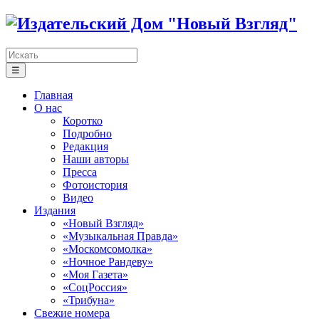
☰
Главная
О нас
Коротко
Подробно
Редакция
Наши авторы
Пресса
Фотоистория
Видео
Издания
«Новый Взгляд»
«Музыкальная Правда»
«Москомсомолка»
«Ночное Рандеву»
«Моя Газета»
«СоцРоссия»
«Трибуна»
Свежие номера