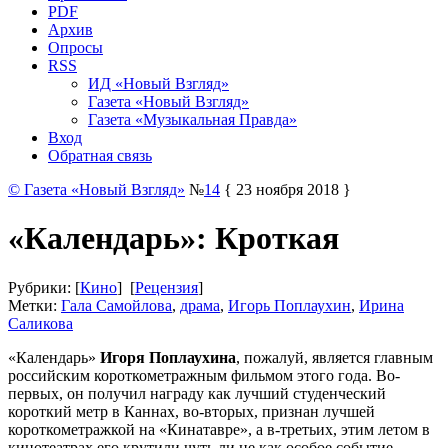
PDF
Архив
Опросы
RSS
ИД «Новый Взгляд»
Газета «Новый Взгляд»
Газета «Музыкальная Правда»
Вход
Обратная связь
© Газета «Новый Взгляд»
№
14
{ 23 ноября 2018 }
«Календарь»: Кроткая
Рубрики: [
Кино
] [
Рецензия
]
Метки:
Гала Самойлова
,
драма
,
Игорь Поплаухин
,
Ирина
Саликова
«Календарь»
Игоря Поплаухина
, пожалуй, является главным
российским короткометражным фильмом этого года. Во-
первых, он получил награду как лучший студенческий
короткий метр в Каннах, во-вторых, признан лучшей
короткометражкой на «Кинатавре», а в-третьих, этим летом в
кинотеатрах его крутили чуть ли не как особое событие.