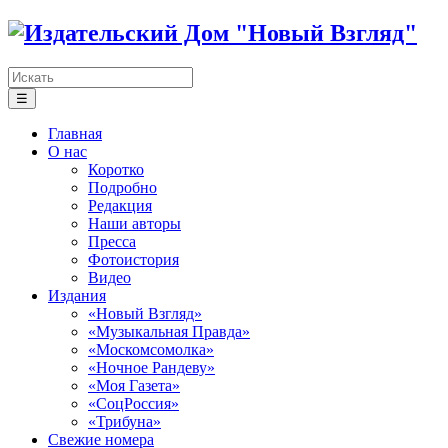
☰
Главная
О нас
Коротко
Подробно
Редакция
Наши авторы
Пресса
Фотоистория
Видео
Издания
«Новый Взгляд»
«Музыкальная Правда»
«Москомсомолка»
«Ночное Рандеву»
«Моя Газета»
«СоцРоссия»
«Трибуна»
Свежие номера