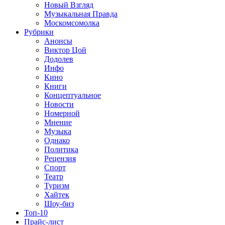
Новый Взгляд
Музыкальная Правда
Москомсомолка
Рубрики
Анонсы
Виктор Цой
Додолев
Инфо
Кино
Книги
Концептуальное
Новости
Номерной
Мнение
Музыка
Однако
Политика
Рецензия
Спорт
Театр
Туризм
Хайтек
Шоу-биз
Топ-10
Прайс-лист