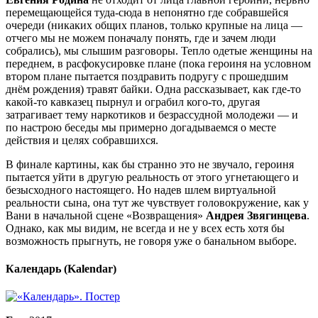
перемещающейся туда-сюда в непонятно где собравшейся
очереди (никаких общих планов, только крупные на лица —
отчего мы не можем поначалу понять, где и зачем люди
собрались), мы слышим разговоры. Тепло одетые женщины на
переднем, в расфокусировке плане (пока героиня на условном
втором плане пытается поздравить подругу с прошедшим
днём рождения) травят байки. Одна рассказывает, как где-то
какой-то кавказец пырнул и ограбил кого-то, другая
затрагивает тему наркотиков и безрассудной молодежи — и
по настрою беседы мы примерно догадываемся о месте
действия и целях собравшихся.
В финале картины, как бы странно это не звучало, героиня
пытается уйти в другую реальность от этого угнетающего и
безысходного настоящего. Но надев шлем виртуальной
реальности сына, она тут же чувствует головокружение, как у
Вани в начальной сцене «Возвращения»
Андрея Звягинцева
.
Однако, как мы видим, не всегда и не у всех есть хотя бы
возможность прыгнуть, не говоря уже о банальном выборе.
Календарь (Kalendar)