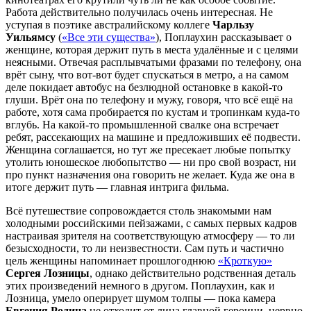
Работа действительно получилась очень интересная. Не
уступая в поэтике австралийскому коллеге
Чарльзу
Уильямсу
(
«Все эти существа»
), Поплаухин рассказывает о
женщине, которая держит путь в места удалённые и с целями
неясными. Отвечая расплывчатыми фразами по телефону, она
врёт сыну, что вот-вот будет спускаться в метро, а на самом
деле покидает автобус на безлюдной остановке в какой-то
глуши. Врёт она по телефону и мужу, говоря, что всё ещё на
работе, хотя сама пробирается по кустам и тропинкам куда-то
вглубь. На какой-то промышленной свалке она встречает
ребят, рассекающих на машине и предложивших её подвести.
Женщина соглашается, но тут же пресекает любые попытку
утолить юношеское любопытство — ни про свой возраст, ни
про пункт назначения она говорить не желает. Куда же она в
итоге держит путь — главная интрига фильма.
Всё путешествие сопровождается столь знакомыми нам
холодными российскими пейзажами, с самых первых кадров
настраивая зрителя на соответствующую атмосферу — то ли
безысходности, то ли неизвестности. Сам путь и частично
цель женщины напоминает прошлогоднюю
«Кроткую»
Сергея Лозницы
, однако действительно родственная деталь
этих произведений немного в другом. Поплаухин, как и
Лозница, умело оперирует шумом толпы — пока камера
Евгения Родина
не отходит от лица главной героини, нервно