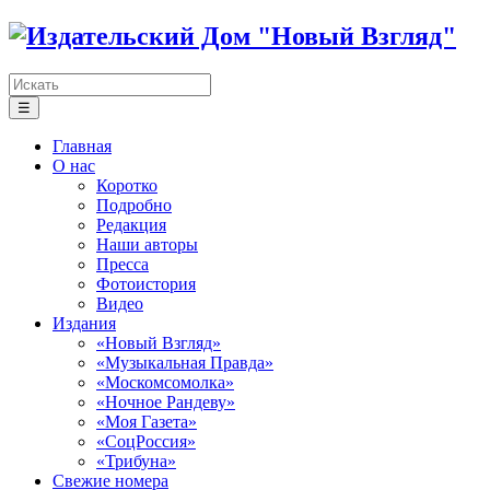
☰
Главная
О нас
Коротко
Подробно
Редакция
Наши авторы
Пресса
Фотоистория
Видео
Издания
«Новый Взгляд»
«Музыкальная Правда»
«Москомсомолка»
«Ночное Рандеву»
«Моя Газета»
«СоцРоссия»
«Трибуна»
Свежие номера