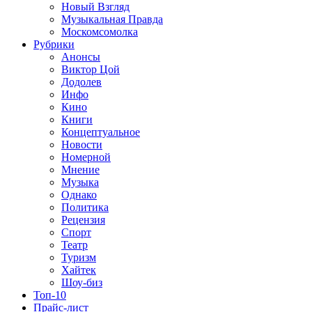
Новый Взгляд
Музыкальная Правда
Москомсомолка
Рубрики
Анонсы
Виктор Цой
Додолев
Инфо
Кино
Книги
Концептуальное
Новости
Номерной
Мнение
Музыка
Однако
Политика
Рецензия
Спорт
Театр
Туризм
Хайтек
Шоу-биз
Топ-10
Прайс-лист