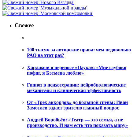
Свежее
100 тысяч за авторские права: чем недовольно
РАО на этот раз?
Харламов о переносе «Паука»: «Мне глубоко
пофиг, я Бэтмена люблю»
Гипноз в психотерапии: нейробиологические
механизмы и клиническая эффективность
От «Трех аккордов» до большой сцены: Иван
Замотаев задаст зрителю главный вопрос
Андрей Воробьёв: «Театр — это семья, а не
производство. И нам есть что показать миру»