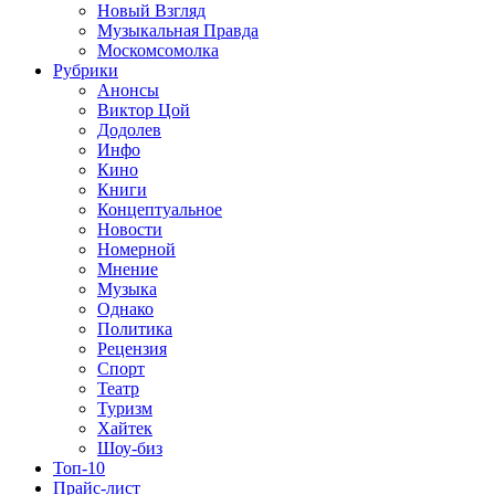
Новый Взгляд
Музыкальная Правда
Москомсомолка
Рубрики
Анонсы
Виктор Цой
Додолев
Инфо
Кино
Книги
Концептуальное
Новости
Номерной
Мнение
Музыка
Однако
Политика
Рецензия
Спорт
Театр
Туризм
Хайтек
Шоу-биз
Топ-10
Прайс-лист