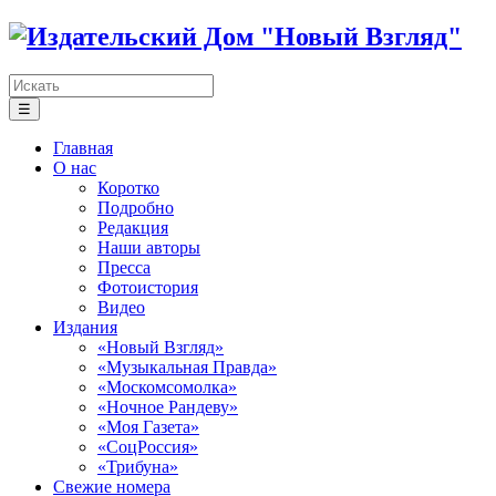
☰
Главная
О нас
Коротко
Подробно
Редакция
Наши авторы
Пресса
Фотоистория
Видео
Издания
«Новый Взгляд»
«Музыкальная Правда»
«Москомсомолка»
«Ночное Рандеву»
«Моя Газета»
«СоцРоссия»
«Трибуна»
Свежие номера