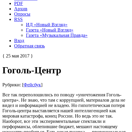
PDF
Архив
Опросы
RSS
ИД «Новый Взгляд»
Газета «Новый Взгляд»
Газета «Музыкальная Правда»
Вход
Обратная связь
{ 25 мая 2017 }
Гоголь-Центр
Рубрики: [
Фейсбук
]
Все так переполошились по поводу «уничтожения Гоголь-
центра». Не знаю, что там с коррупцией, материалов дела не
видел и информацией не владею. Но гипотетическая потеря
Гоголь-центра выставляется нашей интеллигенцией как
мировая катастрофа, конец России. Но ведь это не так.
Наоборот, все эти экспериментальные спектакли и
перформансы, облепившие бюджет, мешают настоящему
искусству пробиться. Есть некая тусовка — провинциальная,