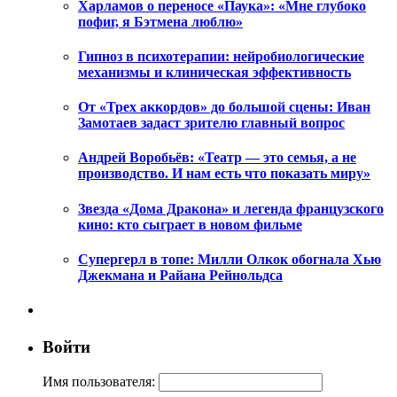
Харламов о переносе «Паука»: «Мне глубоко
пофиг, я Бэтмена люблю»
Гипноз в психотерапии: нейробиологические
механизмы и клиническая эффективность
От «Трех аккордов» до большой сцены: Иван
Замотаев задаст зрителю главный вопрос
Андрей Воробьёв: «Театр — это семья, а не
производство. И нам есть что показать миру»
Звезда «Дома Дракона» и легенда французского
кино: кто сыграет в новом фильме
Супергерл в топе: Милли Олкок обогнала Хью
Джекмана и Райана Рейнольдса
Войти
Имя пользователя: