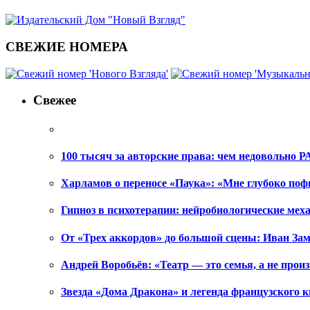
СВЕЖИЕ НОМЕРА
Свежее
100 тысяч за авторские права: чем недовольно РА
Харламов о переносе «Паука»: «Мне глубоко поф
Гипноз в психотерапии: нейробиологические ме
От «Трех аккордов» до большой сцены: Иван Зам
Андрей Воробьёв: «Театр — это семья, а не произ
Звезда «Дома Дракона» и легенда французского к