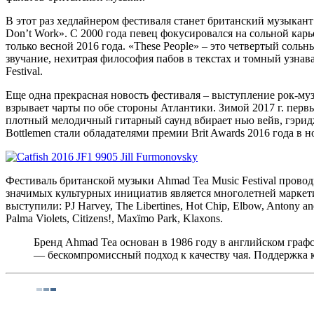
В этот раз хедлайнером фестиваля станет британский музыкан
Don’t Work». С 2000 года певец фокусировался на сольной кар
только весной 2016 года. «These People» – это четвертый соль
звучание, нехитрая философия пабов в текстах и томный узна
Festival.
Еще одна прекрасная новость фестиваля – выступление рок-музыка
взрывает чарты по обе стороны Атлантики. Зимой 2017 г. пер
плотный мелодичный гитарный саунд вбирает нью вейв, гэридж
Bottlemen стали обладателями премии Brit Awards 2016 года в
Фестиваль британской музыки Ahmad Tea Music Festival прово
значимых культурных инициатив является многолетней маркетин
выступили: PJ Harvey, The Libertines, Hot Chip, Elbow, Antony and
Palma Violets, Citizens!, Maxïmo Park, Klaxons.
Бренд Ahmad Tea основан в 1986 году в английском граф
— бескомпромиссный подход к качеству чая. Поддержка к