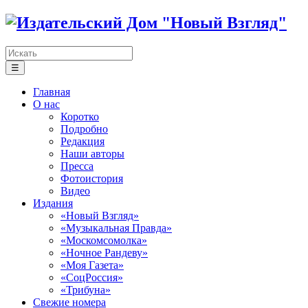
☰
Главная
О нас
Коротко
Подробно
Редакция
Наши авторы
Пресса
Фотоистория
Видео
Издания
«Новый Взгляд»
«Музыкальная Правда»
«Москомсомолка»
«Ночное Рандеву»
«Моя Газета»
«СоцРоссия»
«Трибуна»
Свежие номера