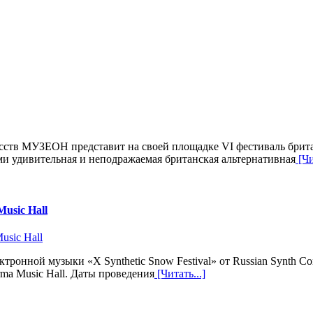
тв МУЗЕОН представит на своей площадке VI фестиваль британск
 удивительная и неподражаемая британская альтернативная
[Чи
Music Hall
нной музыки «X Synthetic Snow Festival» от Russian Synth Com
rma Music Hall. Даты проведения
[Читать...]