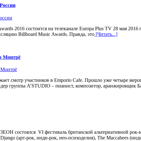
 России
wards 2016 состоится на телеканале Europa Plus TV 28 мая 2016 
сляцию Billboard Music Awards. Правда, это
[Читать...]
в Монтрё
т смотр участников в Emporio Сafe. Прошло уже четыре мероп
идер группы A’STUDIO – пианист, композитор, аранжировщик Ба
ЕОН состоялся VI фестиваль британской альтернативной рок-м
Django (арт-рок, инди-рок, нео-психоделия), The Maccabees (инди