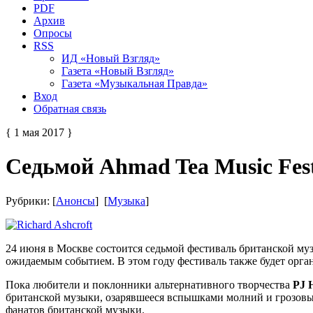
PDF
Архив
Опросы
RSS
ИД «Новый Взгляд»
Газета «Новый Взгляд»
Газета «Музыкальная Правда»
Вход
Обратная связь
{ 1 мая 2017 }
Седьмой Ahmad Tea Music Fest
Рубрики: [
Анонсы
] [
Музыка
]
24 июня в Москве состоится седьмой фестиваль британской му
ожидаемым событием. В этом году фестиваль также будет орг
Пока любители и поклонники альтернативного творчества
PJ 
британской музыки, озарявшееся вспышками молний и грозовы
фанатов британской музыки.