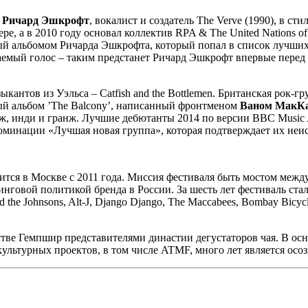
т
Ричард Эшкрофт
, вокалист и создатель The Verve (1990), в ст
ьере, а в 2010 году основал коллектив RPA & The United Nation
ный альбомом Ричарда Эшкрофта, который попал в список лучших 
ваемый голос – таким предстанет Ричард Эшкрофт впервые перед
нтов из Уэльса – Catfish and the Bottlemen. Британская рок-груп
вый альбом ’The Balcony’, написанный фронтменом
Ваном МакК
, инди и гранж. Лучшие дебютанты 2014 по версии BBC Music A
 номинации «Лучшая новая группа», которая подтверждает их не
дится в Москве с 2011 года. Миссия фестиваля быть мостом межд
говой политикой бренда в России. За шесть лет фестиваль стал
 the Johnsons, Alt-J, Django Django, The Maccabees, Bombay Bicycle
стве Гемпшир представителями династии дегустаторов чая. В ос
ультурных проектов, в том числе ATMF, много лет является осо