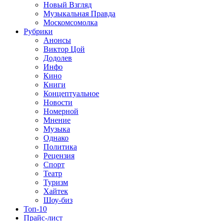
Новый Взгляд
Музыкальная Правда
Москомсомолка
Рубрики
Анонсы
Виктор Цой
Додолев
Инфо
Кино
Книги
Концептуальное
Новости
Номерной
Мнение
Музыка
Однако
Политика
Рецензия
Спорт
Театр
Туризм
Хайтек
Шоу-биз
Топ-10
Прайс-лист