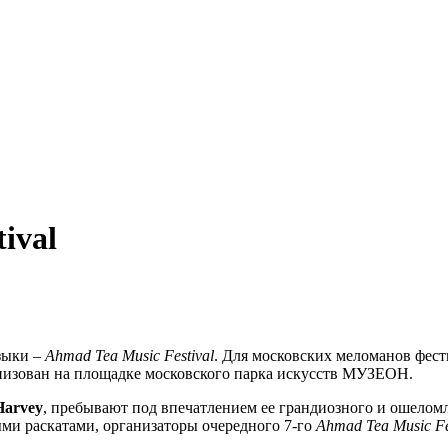
ival
зыки –
Ahmad Tea Music Festival
. Для московских меломанов фес
анизован на площадке московского парка искусств МУЗЕОН.
Harvey
, пребывают под впечатлением ее грандиозного и ошелом
ми раскатами, организаторы очередного 7-го
Ahmad Tea Music Fe