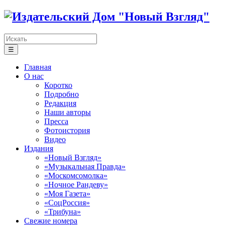
☰
Главная
О нас
Коротко
Подробно
Редакция
Наши авторы
Пресса
Фотоистория
Видео
Издания
«Новый Взгляд»
«Музыкальная Правда»
«Москомсомолка»
«Ночное Рандеву»
«Моя Газета»
«СоцРоссия»
«Трибуна»
Свежие номера