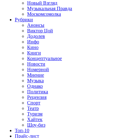
Новый Взгляд
Музыкальная Правда
Москомсомолка
Рубрики
Анонсы
Виктор Цой
Додолев
Инфо
Кино
Книги
Концептуальное
Новости
Номерной
Мнение
Музыка
Однако
Политика
Рецензия
Спорт
Театр
Туризм
Хайтек
Шоу-биз
Топ-10
Прайс-лист