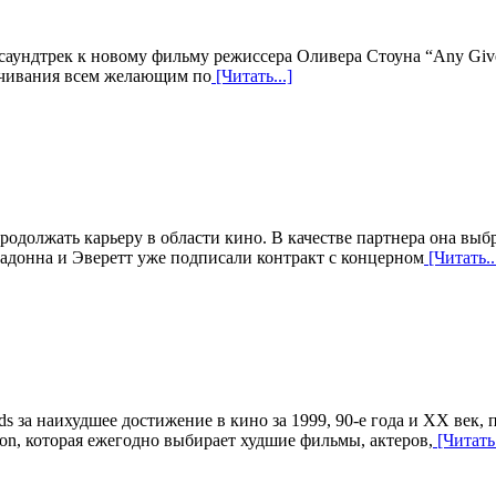
 саундтрек к новому фильму режиссера Оливера Стоуна “Any Giv
качивания всем желающим по
[Читать...]
должать карьеру в области кино. В качестве партнера она выбрал
адонна и Эверетт уже подписали контракт с концерном
[Читать..
s за наихудшее достижение в кино за 1999, 90-е года и ХХ век,
ion, которая ежегодно выбирает худшие фильмы, актеров,
[Читать.