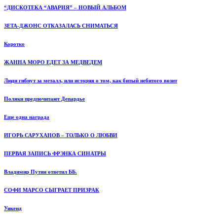
“ДИСКОТЕКА “АВАРИЯ” – НОВЫЙ АЛЬБОМ
ЗЕТА-ДЖОНС ОТКАЗАЛАСЬ СНИМАТЬСЯ
Коротко
ЖАННА МОРО ЕДЕТ ЗА МЕДВЕДЕМ
Люди гибнут за металл, или история о том, как битый небитого возит
Поляки предпочитают Депардье
Еще одна награда
ИГОРЬ САРУХАНОВ – ТОЛЬКО О ЛЮБВИ
ПЕРВАЯ ЗАПИСЬ ФРЭНКА СИНАТРЫ
Владимир Путин ответил ББ.
СОФИ МАРСО СЫГРАЕТ ПРИЗРАК
Уикенд