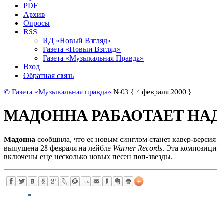
PDF
Архив
Опросы
RSS
ИД «Новый Взгляд»
Газета «Новый Взгляд»
Газета «Музыкальная Правда»
Вход
Обратная связь
© Газета «Музыкальная правда»
№
03
{ 4 февраля 2000 }
МАДОННА РАБАОТАЕТ НА
Мадонна
сообщила, что ее новым синглом станет кавер-верси
выпущена 28 февраля на лейбле
Warner Records
. Эта композици
включены еще несколько новых песен поп-звезды.