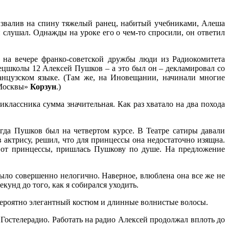
звалив на спину тяжелый ранец, набитый учебниками, Алеша
 слушал. Однажды на уроке его о чем-то спросили, он ответил
з на вечере франко-советской дружбы люди из Радиокомитета
цшколы 12 Алексей Пушков – а это был он – декламировал со
нцузском языке. (Там же, на Иновещании, начинали многие
 Москвы»
Корзун
.)
классника сумма значительная. Как раз хватало на два похода
огда Пушков был на четвертом курсе. В Театре сатиры давали
 актрису, решил, что для принцессы она недостаточно изящна.
 от принцессы, пришлась Пушкову по душе. На предложение
 было совершенно нелогично. Наверное, влюблена она все же не
кунд до того, как я собирался уходить.
вероятно элегантный костюм и длинные волнистые волосы.
Гостелерадио. Работать на радио Алексей продолжал вплоть до