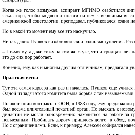
Когда же голос возмужал, аспирант МГИМО озаботился дипл
эскалатора, чтобы медленно ползти на нем к вершинам высо
американской советологии, преподавал, публиковался, ездил 
Но в какой-то момент ему все это наскучило.
Не так давно Пушков возобновил свои радиовыступления. Раз 
– По-моему, я даже сижу на том же стуле, что и тридцать лет
это до сих пор работает.
Конечно, ему, как и многим другим отличникам, предлагали увл
Пражская весна
Тут эта самая карьера как раз и началась. Пушков еще училс
Одной из задач этого комитета была борьба с так называемы
По окончании контракта с ООН, в 1983 году, ему предложили р
был весьма влиятельный печатный орган. Но выехать к новому
династии не могли одновременно находиться на работе за 
невыездным. Пробивать дорогу пришлось долго, в обход по
Но с ограничениями. Если, к примеру, Алексей собирался навес