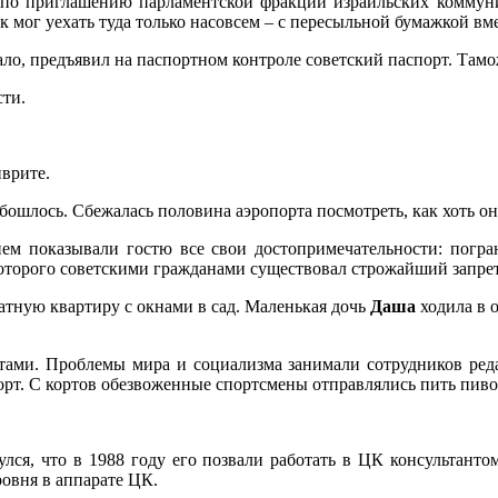
у по приглашению парламентской фракции израильских коммуни
к мог уехать туда только насовсем – с пересыльной бумажкой вм
ало, предъявил на паспортном контроле советский паспорт. Там
сти.
иврите.
обошлось. Сбежалась половина аэропорта посмотреть, как хоть он
вием показывали гостю все свои достопримечательности: по
торого советскими гражданами существовал строжайший запрет
тную квартиру с окнами в сад. Маленькая дочь
Даша
ходила в 
тами. Проблемы мира и социализма занимали сотрудников редак
порт. С кортов обезвоженные спортсмены отправлялись пить пиво
ся, что в 1988 году его позвали работать в ЦК консультанто
ровня в аппарате ЦК.