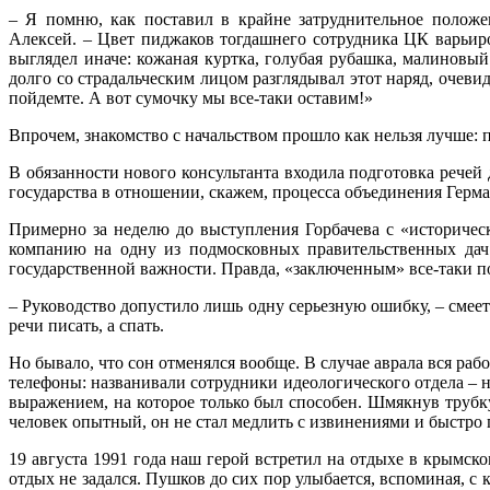
– Я помню, как поставил в крайне затруднительное полож
Алексей. – Цвет пиджаков тогдашнего сотрудника ЦК варьир
выглядел иначе: кожаная куртка, голубая рубашка, малинов
долго со страдальческим лицом разглядывал этот наряд, очеви
пойдемте. А вот сумочку мы все-таки оставим!»
Впрочем, знакомство с начальством прошло как нельзя лучше:
В обязанности нового консультанта входила подготовка речей
государства в отношении, скажем, процесса объединения Герм
Примерно за неделю до выступления Горбачева с «историчес
компанию на одну из подмосковных правительственных дач.
государственной важности. Правда, «заключенным» все-таки п
– Руководство допустило лишь одну серьезную ошибку, – смее
речи писать, а спать.
Но бывало, что сон отменялся вообще. В случае аврала вся ра
телефоны: названивали сотрудники идеологического отдела – 
выражением, на которое только был способен. Шмякнув трубку
человек опытный, он не стал медлить с извинениями и быстро 
19 августа 1991 года наш герой встретил на отдыхе в крымском
отдых не задался. Пушков до сих пор улыбается, вспоминая, с