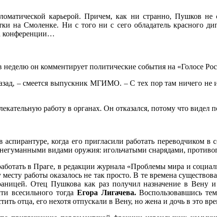
оматической карьерой. Причем, как ни странно, Пушков не 
тки на Смоленке. Ни с того ни с сего обладатель красного ди
на конференции…
в неделю он комментирует политические события на «Голосе Ро
 назад, – смеется выпускник МГИМО. – С тех пор там ничего не и
екательную работу в органах. Он отказался, потому что видел п
я в аспирантуре, когда его пригласили работать переводчиком в
ми негуманными видами оружия: игольчатыми снарядами, против
аботать в Праге, в редакции журнала «Проблемы мира и социализ
 месту работы оказалось не так просто. В те времена существов
границей. Отец Пушкова как раз получил назначение в Вену и
чти всесильного тогда
Егора Лигачева.
Воспользовавшись тем
тить отца, его нехотя отпускали в Вену, но жена и дочь в это в