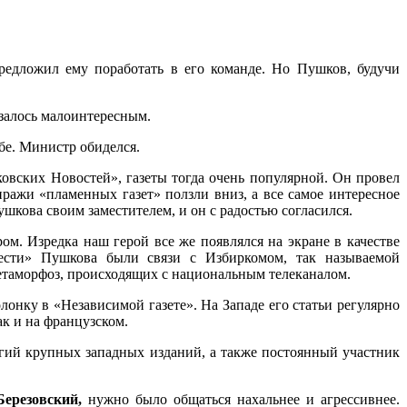
редложил ему поработать в его команде. Но Пушков, будучи
азалось малоинтересным.
бе. Министр обиделся.
вских Новостей», газеты тогда очень популярной. Он провел
иражи «пламенных газет» ползли вниз, а все самое интересное
шкова своим заместителем, и он с радостью согласился.
ом. Изредка наш герой все же появлялся на экране в качестве
овести» Пушкова были связи с Избиркомом, так называемой
таморфоз, происходящих с национальным телеканалом.
лонку в «Независимой газете». На Западе его статьи регулярно
ак и на французском.
егий крупных западных изданий, а также постоянный участник
Березовский,
нужно было общаться нахальнее и агрессивнее.