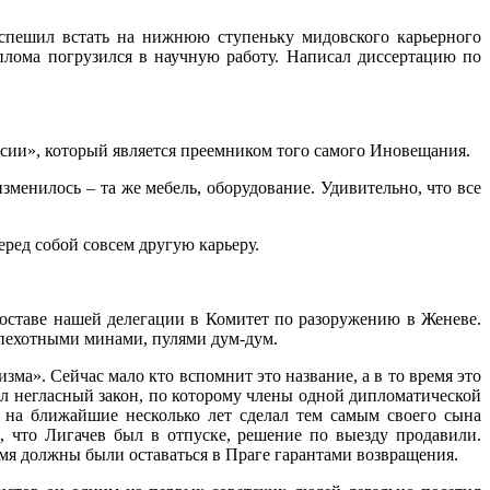
спешил встать на нижнюю ступеньку мидовского карьерного
плома погрузился в научную работу. Написал диссертацию по
ссии», который является преемником того самого Иновещания.
зменилось – та же мебель, оборудование. Удивительно, что все
еред собой совсем другую карьеру.
 составе нашей делегации в Комитет по разоружению в Женеве.
опехотными минами, пулями дум-дум.
ма». Сейчас мало кто вспомнит это название, а в то время это
ал негласный закон, по которому члены одной дипломатической
 на ближайшие несколько лет сделал тем самым своего сына
, что Лигачев был в отпуске, решение по выезду продавили.
ремя должны были оставаться в Праге гарантами возвращения.