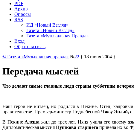
PDF
Архив
Опросы
RSS
ИД «Новый Взгляд»
Газета «Новый Взгляд»
Газета «Музыкальная Правда»
Вход
Обратная связь
© Газета «Музыкальная правда»
№
22
{ 18 июня 2004 }
Передача мыслей
Что делают самые главные люди страны субботним вечером? 
Наш герой не китаец, но родился в Пекине. Отец, кадровый
правительстве. Премьер-министр Поднебесной
Чжоу Энлай,
с
В Пекине
Алеша
жил до трех лет. Няня учила его своему яз
Дипломатическая миссия
Пушкова-старшего
привела их во 