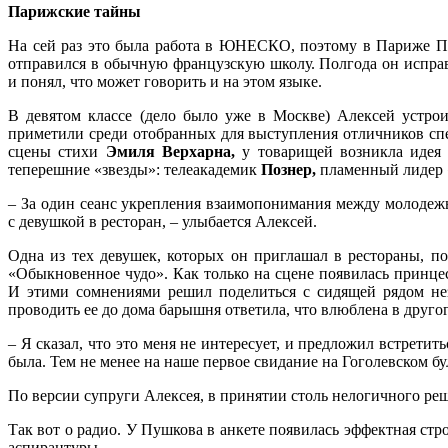
Парижские тайны
На сей раз это была работа в ЮНЕСКО, поэтому в Париже П
отправился в обычную французскую школу. Полгода он исправн
и понял, что может говорить и на этом языке.
В девятом классе (дело было уже в Москве) Алексей устрои
приметили среди отобранных для выступления отличников сп
сцены стихи
Эмиля Верхарна,
у товарищей возникла идея
теперешние «звезды»: телеакадемик
Познер,
пламенный лидер
– За один сеанс укрепления взаимопонимания между молодежью
с девушкой в ресторан, – улыбается Алексей.
Одна из тех девушек, которых он приглашал в рестораны, по
«Обыкновенное чудо». Как только на сцене появилась принце
И этими сомнениями решил поделиться с сидящей рядом нез
проводить ее до дома барышня ответила, что влюблена в друго
– Я сказал, что это меня не интересует, и предложил встрети
была. Тем не менее на наше первое свидание на Гоголевском бул
По версии супруги Алексея, в принятии столь нелогичного ре
Так вот о радио. У Пушкова в анкете появилась эффектная ст
аспирантуры.