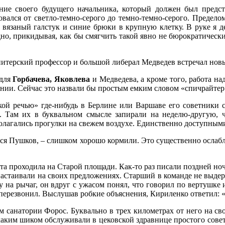
ение своего будущего начальника, который должен был пред
овался от светло-темно-серого до темно-темно-серого. Предел
ый вязаный галстук и синие брюки в крупную клетку. В руке я
дно, прикидывая, как бы смягчить такой явно не бюрократически
 питерский профессор и большой либерал Медведев встречал новы
 для
Горбачева, Яковлева
и Медведева, а кроме того, работа н
ании. Сейчас это назвали бы простым емким словом «спичрайтер
кой речью» где-нибудь в Берлине или Варшаве его советники с
 Там их в буквальном смысле запирали на неделю-другую, ч
олагались прогулки на свежем воздухе. Единственно доступным
тся Пушков, – слишком хорошо кормили. Это существенно ослаб
бота проходила на Старой площади. Как-то раз писали поздней но
настаивали на своих предложениях. Старший в команде не выде
 на рычаг, он вдруг с ужасом понял, что говорил по вертушке 
перезвонил. Выслушав робкие объяснения, Кириленко ответил: «Н
 санатории Форос. Буквально в трех километрах от него на свое
 каким шиком обслуживали в цековской здравнице простого советс