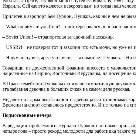
Работая в Праге, Пушков много путешествовал. В 1986 год
Израиль. Сейчас это кажется невероятным, но тогда наш челове
Прилетев в аэропорт Бен-Гурион, Пушков, как ни в чем не быв
– What country are you from? – поинтересовался он в растерянно
– Soviet Union! – отрапортовал загадочный пассажир.
– USSR?! – не поверил тот и завопил что есть мочи, но уже на 
– Я думал: ну все, арестуют меня, – вспоминает Пушков. – Но 
Товарищи из дружественной фракции кнессета с удовольст
нацеленные на Сирию, Восточный Иерусалим, на посещение ко
В Праге семейство Пушковых снимало симпатичную двухкомна
эта забавная девочка в больших очках на самом деле русская.
Недалеко от дома был стадион с двенадцатью отличными кор
Времени на спорт оставалось предостаточно. И не только на с
Подмосковные вечера
В редакции проблемного журнала Пушков настолько приглянул
четыре года – просто рекорд молодости для работника такого у