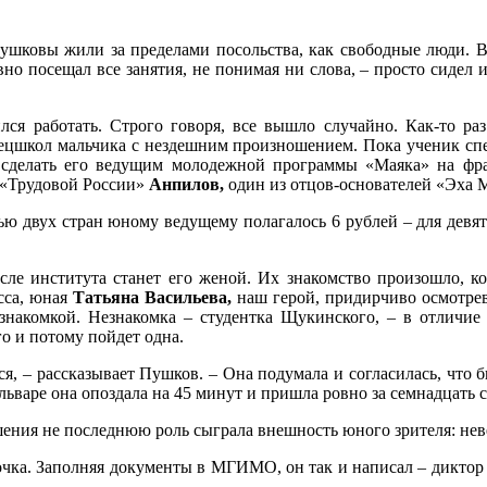
ушковы жили за пределами посольства, как свободные люди. В
о посещал все занятия, не понимая ни слова, – просто сидел и
лся работать. Строго говоря, все вышло случайно. Как-то ра
ецшкол мальчика с нездешним произношением. Пока ученик спе
 сделать его ведущим молодежной программы «Маяка» на фра
 «Трудовой России»
Анпилов,
один из отцов-основателей «Эха
 двух стран юному ведущему полагалось 6 рублей – для девяти
сле института станет его женой. Их знакомство произошло, к
сса, юная
Татьяна Васильева,
наш герой, придирчиво осмотрев
накомкой. Незнакомка – студентка Щукинского, – в отличие
го и потому пойдет одна.
ться, – рассказывает Пушков. – Она подумала и согласилась, что
ьваре она опоздала на 45 минут и пришла ровно за семнадцать се
шения не последнюю роль сыграла внешность юного зрителя: не
рочка. Заполняя документы в МГИМО, он так и написал – диктор 