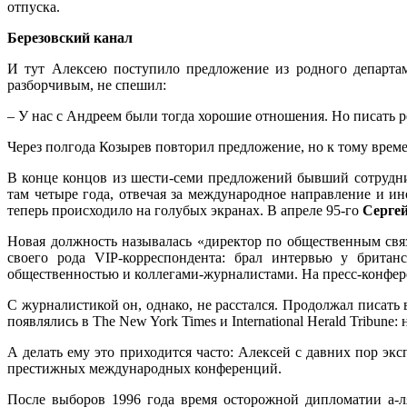
отпуска.
Березовский канал
И тут Алексею поступило предложение из родного департа
разборчивым, не спешил:
– У нас с Андреем были тогда хорошие отношения. Но писать ре
Через полгода Козырев повторил предложение, но к тому врем
В конце концов из шести-семи предложений бывший сотрудни
там четыре года, отвечая за международное направление и ин
теперь происходило на голубых экранах. В апреле 95-го
Серге
Новая должность называлась «директор по общественным связя
своего рода VIP-корреспондента: брал интервью у британ
общественностью и коллегами-журналистами. На пресс-конфе
С журналистикой он, однако, не расстался. Продолжал писать 
появлялись в The New York Times и International Herald Tribun
А делать ему это приходится часто: Алексей с давних пор э
престижных международных конференций.
После выборов 1996 года время осторожной дипломатии а-