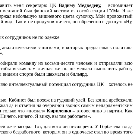
ставить меня секретарю ЦК
Вадиму Медведеву,
– вспоминает
ом мечтаний был финский костюм из сотой секции ГУМа. Я же
 держал небольшую вишневого цвета сумочку. Мой провожатый
й вид. Так и не придумав ничего, он обреченно вздохнул: «Ну,
х сотрудников не по одежке.
ад аналитическими записками, в которых предлагалась политика
».
обирали команду из восьми-десяти человек и отправляли всю
тобы всякая там личная жизнь не мешала выполнять работу
и видами спорта были шахматы и бильярд.
ляло интеллектуальный потенциал сотрудника ЦК – хотелось не
чью. Кабинет был похож на гудящий улей. Без конца дребезжали
ржал да и ответил на очередной звонок самым непарламентским
и только что «послал»
Кириленко
– второе лицо в партии. Как
ичего, ничего. Я вижу, вы там работаете».
й даче загорал Тот, для кого он писал речи. У Горбачева тогда
кого безработного, которым он в одночасье стал во время того