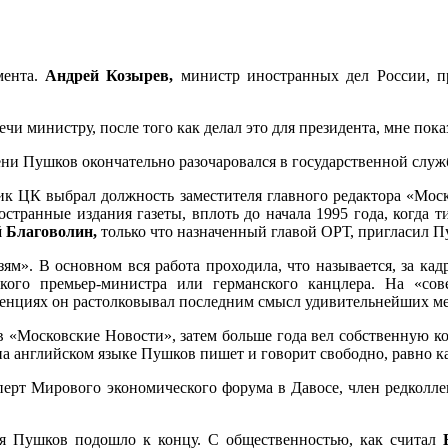
мента.
Андрей Козырев,
министр иностранных дел России, п
чи министру, после того как делал это для президента, мне пок
ени Пушков окончательно разочаровался в государственной служ
к ЦК выбрал должность заместителя главного редактора «Моско
остранные издания газеты, вплоть до начала 1995 года, когда т
й Благоволин,
только что
назначенный главой ОРТ, пригласил Пу
м». В основном вся работа проходила, что называется, за кадр
ского премьер-министра или германского канцлера. На «с
ренциях он растолковывал последним смысл удивительнейших ме
в «Московские Новости», затем больше года вел собственную ко
e: на английском языке Пушков пишет и говорит свободно, равно к
ксперт Мирового экономического форума в Давосе, член редколл
ля Пушков подошло к концу. С общественностью, как считал