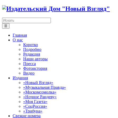
☰
Главная
О нас
Коротко
Подробно
Редакция
Наши авторы
Пресса
Фотоистория
Видео
Издания
«Новый Взгляд»
«Музыкальная Правда»
«Москомсомолка»
«Ночное Рандеву»
«Моя Газета»
«СоцРоссия»
«Трибуна»
Свежие номера