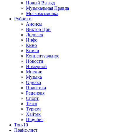
Новый Взгляд
Музыкальная Правда
Москомсомолка
Рубрики
Анонсы
Виктор Цой
Додолев
Инфо
Кино
Книги
Концептуальное
Новости
Номерной
Мнение
Музыка
Однако
Политика
Рецензия
Спорт
Театр
Туризм
Хайтек
Шоу-биз
Топ-10
Прайс-лист