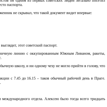
стов он одним из первых советских людей легально посетил
есто паспорта.
оженник не скрывал, что такой документ видит впервые:
 выглядит, этот советский паспорт.
граничную линию с оккупированным Южным Ливаном, ракеты,
.
обычную школу, и ни одному чеху не могло прийти в голову, что
ции с 7.45 до 16.15 – таков обычный рабочий день в Праге.
.
м международного отдела. Алексею было тогда всего тридцать