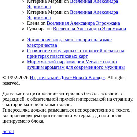
Катерина Марми on
Вселенная Александра
Эгромжана
Катерина Марми on
Вселенная Александра
Эгромжана
Елена on
Вселенная Александра Эгромжана
Гульнара on
Вселенная Александра Эгромжана
Эпилепсия: когда мозг говорит на языке
электричества
Сравнение популярных технологий печати на
принтерах пластиковых карт
Мир мужской парфюмерии Versace: гид по
лучшим ароматам для современного мужчины
© 1992-2026
Издательский Дом «Новый Взгляд»
. All rights
reserved.
Допускается цитирование материалов без согласования с
редакцией, с обязательной прямой гиперссылкой на страницу,
с которой материал заимствован.
Гиперссылка должна размещаться непосредственно в тексте,
воспроизводящем оригинальный материал, до или после
цитируемого блока.
Scroll