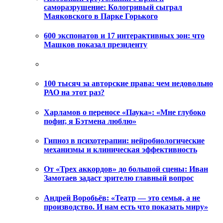
саморазрушение: Кологривый сыграл
Маяковского в Парке Горького
600 экспонатов и 17 интерактивных зон: что
Машков показал президенту
100 тысяч за авторские права: чем недовольно
РАО на этот раз?
Харламов о переносе «Паука»: «Мне глубоко
пофиг, я Бэтмена люблю»
Гипноз в психотерапии: нейробиологические
механизмы и клиническая эффективность
От «Трех аккордов» до большой сцены: Иван
Замотаев задаст зрителю главный вопрос
Андрей Воробьёв: «Театр — это семья, а не
производство. И нам есть что показать миру»