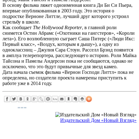
В основу фильма ляжет одноименная книга Ди Би Си Пьера,
впервые опубликованная в 2003 году. Это история о
подростке Верноне Литтле, лучший друг которого устроил
стрельбу в школе.
Как сообщает
The
Hollywood
Reporter
, в главной роли
снимется Остин Абрамс («Охотники на гангстеров», «Короли
лета»). Его возлюбленную сыграет Саша Питерс («Люди Икс:
Первый класс», «Воздух, которым я дышу»), а одну из
одноклассниц – Джулия Сара Стоун. Расселл Брэнд появится
в амплуа телерепортера, расследующего историю. Роли Майка
Тайсона и Памелы Андерсон пока не сообщаются, однако не
исключено, что это будут привычные для звезд камео.
Дата начала съемок фильма «Вернон Господи Литтл» пока не
определена, но создатели проекта намерены приступить к
работе уже в 2014 году.
Издательский Дом «Новый Взгляд»