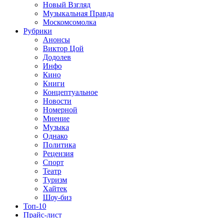
Новый Взгляд
Музыкальная Правда
Москомсомолка
Рубрики
Анонсы
Виктор Цой
Додолев
Инфо
Кино
Книги
Концептуальное
Новости
Номерной
Мнение
Музыка
Однако
Политика
Рецензия
Спорт
Театр
Туризм
Хайтек
Шоу-биз
Топ-10
Прайс-лист