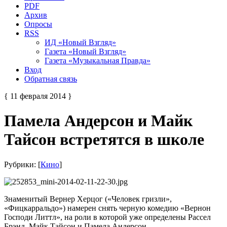
PDF
Архив
Опросы
RSS
ИД «Новый Взгляд»
Газета «Новый Взгляд»
Газета «Музыкальная Правда»
Вход
Обратная связь
{ 11 февраля 2014 }
Памела Андерсон и Майк
Тайсон встретятся в школе
Рубрики: [
Кино
]
Знаменитый Вернер Херцог («Человек гризли»,
«Фицкарральдо») намерен снять черную комедию «Вернон
Господи Литтл», на роли в которой уже определены Рассел
Брэнд, Майк Тайсон и Памела Андерсон.