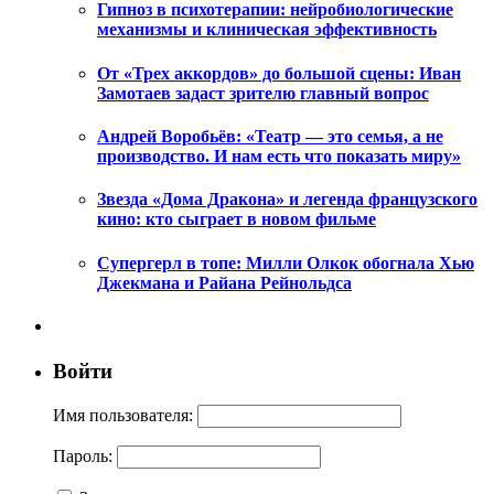
Гипноз в психотерапии: нейробиологические
механизмы и клиническая эффективность
От «Трех аккордов» до большой сцены: Иван
Замотаев задаст зрителю главный вопрос
Андрей Воробьёв: «Театр — это семья, а не
производство. И нам есть что показать миру»
Звезда «Дома Дракона» и легенда французского
кино: кто сыграет в новом фильме
Супергерл в топе: Милли Олкок обогнала Хью
Джекмана и Райана Рейнольдса
Войти
Имя пользователя:
Пароль: