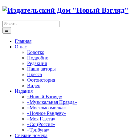
☰
Главная
О нас
Коротко
Подробно
Редакция
Наши авторы
Пресса
Фотоистория
Видео
Издания
«Новый Взгляд»
«Музыкальная Правда»
«Москомсомолка»
«Ночное Рандеву»
«Моя Газета»
«СоцРоссия»
«Трибуна»
Свежие номера