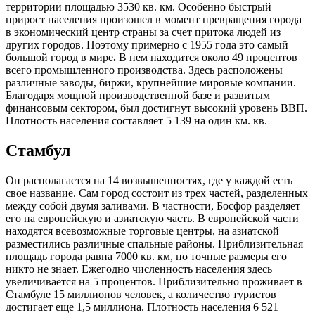
территории площадью 3530 кв. км. Особенно быстрый
прирост населения произошел в момент превращения города
в экономический центр страны за счет притока людей из
других городов. Поэтому примерно с 1955 года это самый
большой город в мире
.
В нем
находится около 49 процентов
всего промышленного производства. Здесь расположены
различные заводы, биржи, крупнейшие мировые компании.
Благодаря мощной производственной базе и развитым
финансовым сектором, был достигнут высокий уровень ВВП.
Плотность населения составляет 5 139 на один км. кв.
Стамбул
Он располагается на 14 возвышенностях, где у каждой есть
свое название. Сам город состоит из трех частей, разделенных
между собой двумя заливами. В частности, Босфор разделяет
его на европейскую и азиатскую часть. В европейской части
находятся всевозможные торговые центры, на азиатской
разместились различные спальные районы. Приблизительная
площадь города равна 7000 кв. км, но точные размеры его
никто не знает. Ежегодно численность населения здесь
увеличивается на 5 процентов. Приблизительно проживает в
Стамбуле 15 миллионов человек, а количество туристов
достигает еще 1,5 миллиона. Плотность населения 6 521