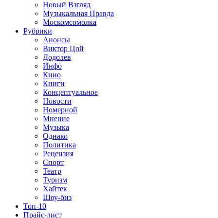
Новый Взгляд
Музыкальная Правда
Москомсомолка
Рубрики
Анонсы
Виктор Цой
Додолев
Инфо
Кино
Книги
Концептуальное
Новости
Номерной
Мнение
Музыка
Однако
Политика
Рецензия
Спорт
Театр
Туризм
Хайтек
Шоу-биз
Топ-10
Прайс-лист