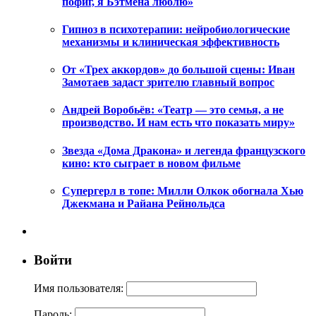
пофиг, я Бэтмена люблю»
Гипноз в психотерапии: нейробиологические
механизмы и клиническая эффективность
От «Трех аккордов» до большой сцены: Иван
Замотаев задаст зрителю главный вопрос
Андрей Воробьёв: «Театр — это семья, а не
производство. И нам есть что показать миру»
Звезда «Дома Дракона» и легенда французского
кино: кто сыграет в новом фильме
Супергерл в топе: Милли Олкок обогнала Хью
Джекмана и Райана Рейнольдса
Войти
Имя пользователя:
Пароль: