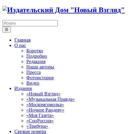
☰
Главная
О нас
Коротко
Подробно
Редакция
Наши авторы
Пресса
Фотоистория
Видео
Издания
«Новый Взгляд»
«Музыкальная Правда»
«Москомсомолка»
«Ночное Рандеву»
«Моя Газета»
«СоцРоссия»
«Трибуна»
Свежие номера