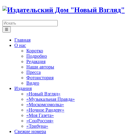
☰
Главная
О нас
Коротко
Подробно
Редакция
Наши авторы
Пресса
Фотоистория
Видео
Издания
«Новый Взгляд»
«Музыкальная Правда»
«Москомсомолка»
«Ночное Рандеву»
«Моя Газета»
«СоцРоссия»
«Трибуна»
Свежие номера