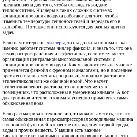
предназначена для того, чтобы охлаждать жидкие
теплоносители. Чиллеры в таких сложных системах
кондиционирования воздуха работают для того, чтобы
изменить температуры теплоносителей и передать его в
фанкойлы. Но также они используются для разных других
задач.
Если вам интересны
чиллеры
, то вы должны понимать, как
именно работает система чиллер-фанкойл, и знать то, что она
самая распространённая и эффективная, если имеет место
организация центральной многозональной системы с
кондиционированием воздуха. Как хладоноситель на участке
применяется фанкойл с фреоном и аналогами, но в последнее
время его стали заменять специальным водным раствором
этиленгликоля или же обычной водой. Что насчет
этиленгликолевого раствора, то он применяется в
помещениях, что расположены в умеренном климате. А вот
для тропиков и теплого климата успешно применятся самая
обыкновенная вода.
Если рассматривать технологию, то можно заметить, что это
самая обыкновенная парокомпрессорная холодильная машина
с основной функцией в качестве охлаждения жидкой среды,
воды и прочих веществ. У машин есть важные
характеристики, например, холодопроизводительность, что