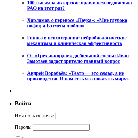
100 тысяч за авторские права: чем недовольно
РАО на этот раз?
Харламов о переносе «Паука»: «Мне глубоко
пофиг, я Бэтмена люблю»
Гипноз в психотерапии: нейробиологические
механизмы и клиническая эффективность
От «Трех аккордов» до большой сцены: Иван
Замотаев задаст зрителю главный вопрос
Андрей Воробьёв: «Театр — это семья, а не
производство. И нам есть что показать миру»
Войти
Имя пользователя:
Пароль: