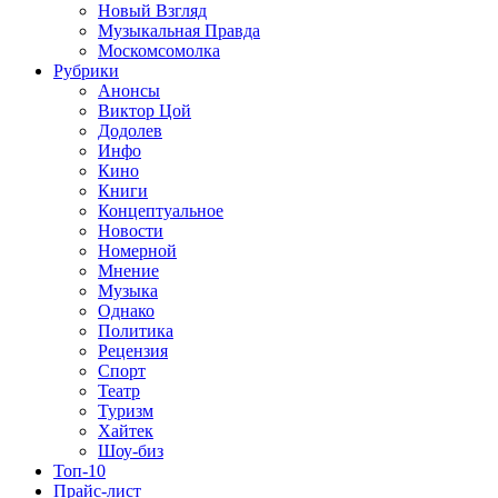
Новый Взгляд
Музыкальная Правда
Москомсомолка
Рубрики
Анонсы
Виктор Цой
Додолев
Инфо
Кино
Книги
Концептуальное
Новости
Номерной
Мнение
Музыка
Однако
Политика
Рецензия
Спорт
Театр
Туризм
Хайтек
Шоу-биз
Топ-10
Прайс-лист