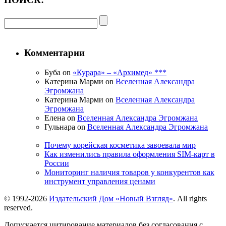
Комментарии
Буба on
«Курара» – «Архимед» ***
Катерина Марми on
Вселенная Александра
Эгромжана
Катерина Марми on
Вселенная Александра
Эгромжана
Елена on
Вселенная Александра Эгромжана
Гульнара on
Вселенная Александра Эгромжана
Почему корейская косметика завоевала мир
Как изменились правила оформления SIM-карт в
России
Мониторинг наличия товаров у конкурентов как
инструмент управления ценами
© 1992-2026
Издательский Дом «Новый Взгляд»
. All rights
reserved.
Допускается цитирование материалов без согласования с