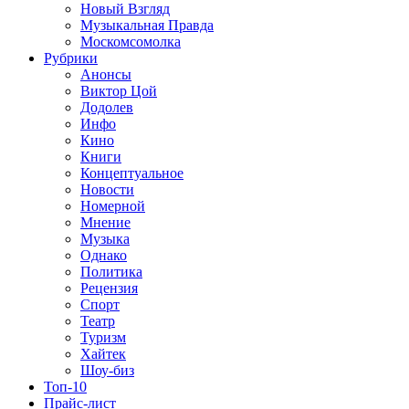
Новый Взгляд
Музыкальная Правда
Москомсомолка
Рубрики
Анонсы
Виктор Цой
Додолев
Инфо
Кино
Книги
Концептуальное
Новости
Номерной
Мнение
Музыка
Однако
Политика
Рецензия
Спорт
Театр
Туризм
Хайтек
Шоу-биз
Топ-10
Прайс-лист