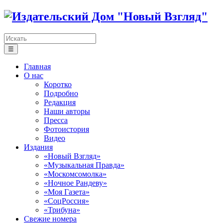
☰
Главная
О нас
Коротко
Подробно
Редакция
Наши авторы
Пресса
Фотоистория
Видео
Издания
«Новый Взгляд»
«Музыкальная Правда»
«Москомсомолка»
«Ночное Рандеву»
«Моя Газета»
«СоцРоссия»
«Трибуна»
Свежие номера