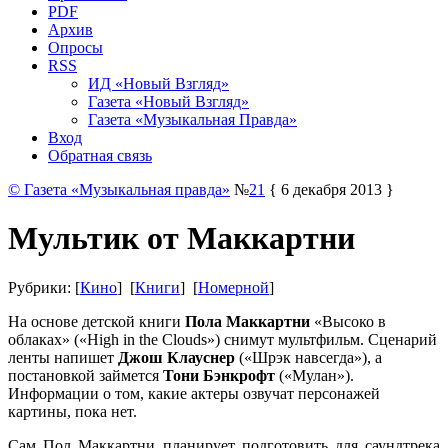
PDF
Архив
Опросы
RSS
ИД «Новый Взгляд»
Газета «Новый Взгляд»
Газета «Музыкальная Правда»
Вход
Обратная связь
© Газета «Музыкальная правда»
№
21
{ 6 декабря 2013 }
Мультик от Маккартни
Рубрики: [
Кино
] [
Книги
] [
Номерной
]
На основе детской книги
Пола Маккартни
«Высоко в
облаках» («High in the Clouds») снимут мультфильм. Сценарий
ленты напишет
Джош Клауснер
(«Шрэк навсегда»), а
постановкой займется
Тони Бэнкрофт
(«Мулан»).
Информации о том, какие актеры озвучат персонажей
картины, пока нет.
Сам Пол Маккартни планирует подготовить для саундтрека