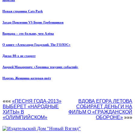
Коротко
Новая страница Cats Park
Захар Прилепин VS Борис Гребенщиков
Варвара – это больше, чем Алёна
О книге «Александр Градский. The ГОЛОС»
Диско 80-х не стареет
Андрей Макаревич: «Хроника текущих событий»
Наргиз. Женщина-которая-поёт
«««
«ПЕСНЯ ГОДА-2013»
ВДОВА ЕГОРА ЛЕТОВА
ВЫБЕРЕТ «НАРОДНЫЕ
СОБИРАЕТ ДЕНЬГИ НА
ХИТЫ» В
ФИЛЬМ О «ГРАЖДАНСКОЙ
«ОЛИМПИЙСКОМ»
ОБОРОНЕ»
»»»