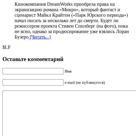
Кинокомпания DreamWorks приобрела права на
экранизацию романа «Микро», который фантаст и
сценарист Майкл Крайтон («Парк Юрского периода»)
начал писать за несколько лет до смерти. Будет ли
режиссером проекта Стивен Спилберг (на фото), пока
не ясно, однако за продюсирование уже взялись Лоран
Бузеро
[Читать...]
$LF
Оставьте комментарий
Имя
e-mail (не публикуется)