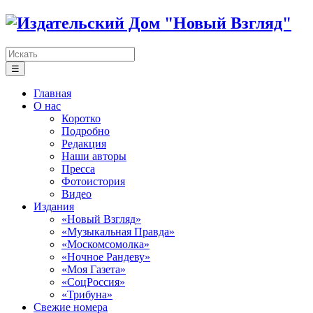
☰
Главная
О нас
Коротко
Подробно
Редакция
Наши авторы
Пресса
Фотоистория
Видео
Издания
«Новый Взгляд»
«Музыкальная Правда»
«Москомсомолка»
«Ночное Рандеву»
«Моя Газета»
«СоцРоссия»
«Трибуна»
Свежие номера