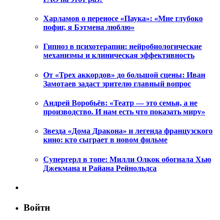
Харламов о переносе «Паука»: «Мне глубоко
пофиг, я Бэтмена люблю»
Гипноз в психотерапии: нейробиологические
механизмы и клиническая эффективность
От «Трех аккордов» до большой сцены: Иван
Замотаев задаст зрителю главный вопрос
Андрей Воробьёв: «Театр — это семья, а не
производство. И нам есть что показать миру»
Звезда «Дома Дракона» и легенда французского
кино: кто сыграет в новом фильме
Супергерл в топе: Милли Олкок обогнала Хью
Джекмана и Райана Рейнольдса
Войти