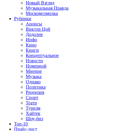
Новый Взгляд
Музыкальная Правда
Москомсомолка
Рубрики
Анонсы
Виктор Цой
Додолев
Инфо
Кино
Книги
Концептуальное
Новости
Номерной
Мнение
Музыка
Однако
Политика
Рецензия
Спорт
Театр
Туризм
Хайтек
Шоу-биз
Топ-10
Прайс-лист