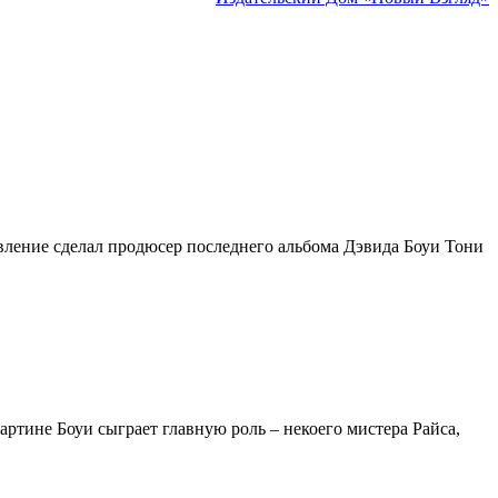
явление сделал продюсер последнего альбома Дэвида Боуи Тони
артине Боуи сыграет главную роль – некоего мистера Райса,