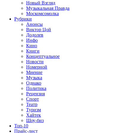
Новый Взгляд
Музыкальная Правда
Москомсомолка
Рубрики
Анонсы
Виктор Цой
Додолев
Инфо
Кино
Книги
Концептуальное
Новости
Номерной
Мнение
Музыка
Однако
Политика
Рецензия
Спорт
Театр
Туризм
Хайтек
Шоу-биз
Топ-10
Прайс-лист