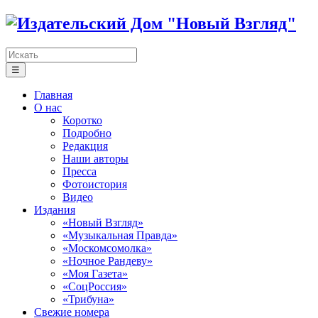
☰
Главная
О нас
Коротко
Подробно
Редакция
Наши авторы
Пресса
Фотоистория
Видео
Издания
«Новый Взгляд»
«Музыкальная Правда»
«Москомсомолка»
«Ночное Рандеву»
«Моя Газета»
«СоцРоссия»
«Трибуна»
Свежие номера