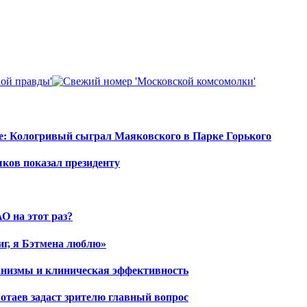
е: Кологривый сыграл Маяковского в Парке Горького
шков показал президенту
О на этот раз?
иг, я Бэтмена люблю»
ханизмы и клиническая эффективность
отаев задаст зрителю главный вопрос