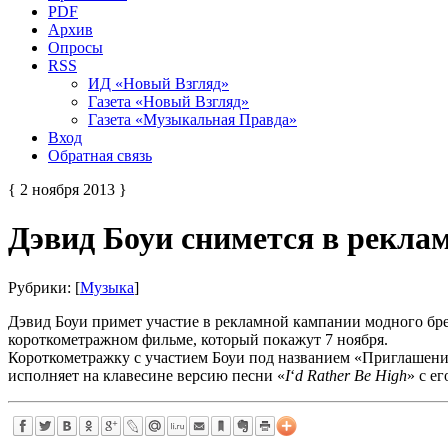
PDF
Архив
Опросы
RSS
ИД «Новый Взгляд»
Газета «Новый Взгляд»
Газета «Музыкальная Правда»
Вход
Обратная связь
{ 2 ноября 2013 }
Дэвид Боуи снимется в реклам
Рубрики: [
Музыка
]
Дэвид Боуи примет участие в рекламной кампании модного бр
короткометражном фильме, который покажут 7 ноября.
Короткометражку с участием Боуи под названием «Приглашение
исполняет на клавесине версию песни «
I
‘
d
Rather
Be
High
» с е