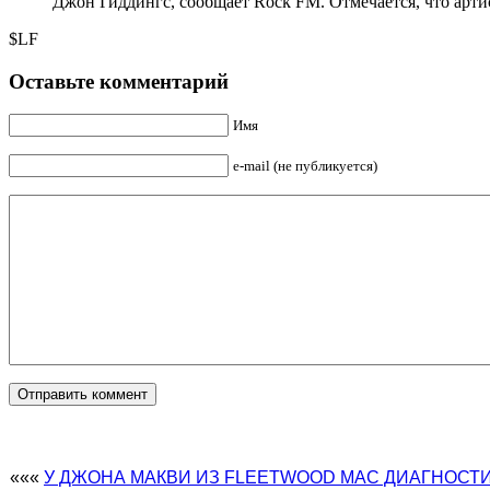
Джон Гиддингс, сообщает Rock FM. Отмечается, что артис
$LF
Оставьте комментарий
Имя
e-mail (не публикуется)
«««
У ДЖОНА МАКВИ ИЗ FLEETWOOD MAC ДИАГНОСТ