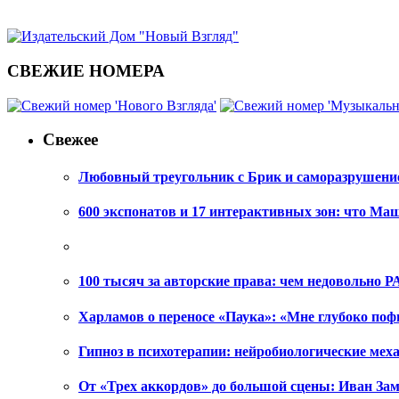
СВЕЖИЕ НОМЕРА
Свежее
Любовный треугольник с Брик и саморазрушени
600 экспонатов и 17 интерактивных зон: что Ма
100 тысяч за авторские права: чем недовольно РА
Харламов о переносе «Паука»: «Мне глубоко поф
Гипноз в психотерапии: нейробиологические ме
От «Трех аккордов» до большой сцены: Иван Зам