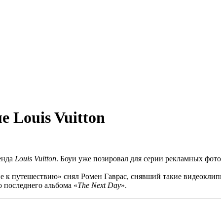
е Louis Vuitton
енда
Louis
Vuitton
. Боуи уже позировал для серии рекламных фот
 к путешествию» снял Ромен Гаврас, снявший такие видеоклипы
го последнего альбома «
The
Next
Day
».