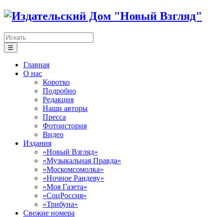
☰
Главная
О нас
Коротко
Подробно
Редакция
Наши авторы
Пресса
Фотоистория
Видео
Издания
«Новый Взгляд»
«Музыкальная Правда»
«Москомсомолка»
«Ночное Рандеву»
«Моя Газета»
«СоцРоссия»
«Трибуна»
Свежие номера