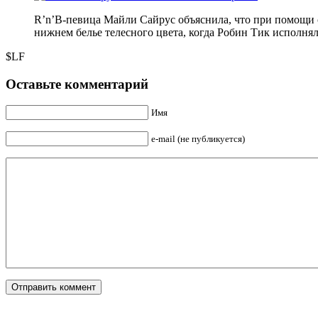
R’n’B-певица Майли Сайрус объяснила, что при помощи 
нижнем белье телесного цвета, когда Робин Тик исполнял
$LF
Оставьте комментарий
Имя
e-mail (не публикуется)