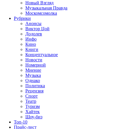
Новый Взгляд
Музыкальная Правда
Москомсомолка
Рубрики
Анонсы
Виктор Цой
Додолев
Инфо
Кино
Книги
Концептуальное
Новости
Номерной
Мнение
Музыка
Однако
Политика
Рецензия
Спорт
Театр
Туризм
Хайтек
Шоу-биз
Топ-10
Прайс-лист