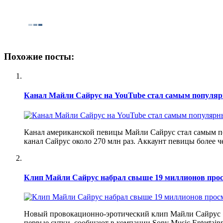
Похожие посты:
Канал Майли Сайрус на YouTube стал самым популяр
Канал американской певицы Майли Сайрус стал самым поп
канал Сайрус около 270 млн раз. Аккаунт певицы более ч
Клип Майли Сайрус набрал свыше 19 миллионов прос
Новый провокационно-эротический клип Майли Сайрус «W
первые сутки, сообщают в компании Sony Music Entertain