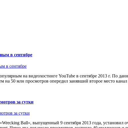
ным в сентябре
улярным на видеохостинге YouTube в сентябре 2013 г. По данным
ем на 50 млн просмотров опередил занявший второе место канал
мотров за сутки
recking Ball», выпущенный 9 сентября 2013 года, установил о
ment. Через два дня число просмотров достигло 40 миллионов и 