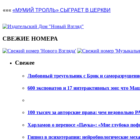
«««
«МУМИЙ ТРОЛЛЬ» СЫГРАЕТ В ЦЕРКВИ
СВЕЖИЕ НОМЕРА
Свежее
Любовный треугольник с Брик и саморазрушени
600 экспонатов и 17 интерактивных зон: что Ма
100 тысяч за авторские права: чем недовольно РА
Харламов о переносе «Паука»: «Мне глубоко поф
Гипноз в психотерапии: нейробиологические ме