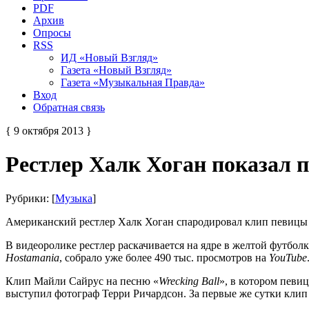
PDF
Архив
Опросы
RSS
ИД «Новый Взгляд»
Газета «Новый Взгляд»
Газета «Музыкальная Правда»
Вход
Обратная связь
{ 9 октября 2013 }
Рестлер Халк Хоган показал 
Рубрики: [
Музыка
]
Американский рестлер Халк Хоган спародировал клип певицы
В видеоролике рестлер раскачивается на ядре в желтой футбол
Hostamania
, собрало уже более 490 тыс. просмотров на
YouTube
Клип Майли Сайрус на песню «
Wrecking
Ball
», в котором певи
выступил фотограф Терри Ричардсон. За первые же сутки клип