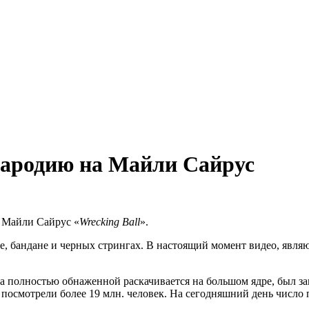
пародию на Майли Сайрус
 Майли Сайрус «
Wrecking
Ball
».
ке, бандане и черных стрингах. В настоящий момент видео, явл
.
ца полностью обнаженной раскачивается на большом ядре, был з
 посмотрели более 19 млн. человек. На сегодняшний день число 