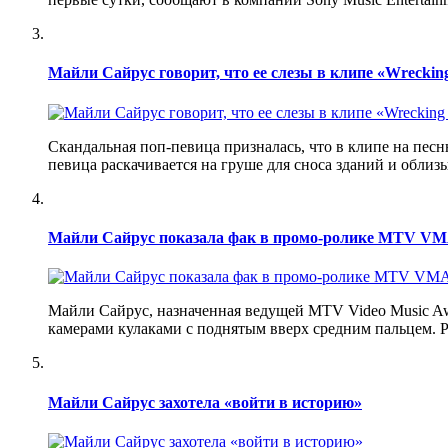
Майли Сайрус говорит, что ее слезы в клипе «Wrecki
Скандальная поп-певица призналась, что в клипе на песн
певица раскачивается на груше для сноса зданий и облиз
Майли Сайрус показала фак в промо-ролике MTV V
Майли Сайрус, назначенная ведущей MTV Video Music Awa
камерами кулаками с поднятым вверх средним пальцем. 
Майли Сайрус захотела «войти в историю»