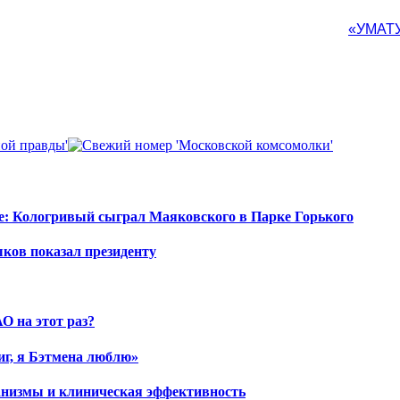
«УМАТ
е: Кологривый сыграл Маяковского в Парке Горького
шков показал президенту
О на этот раз?
иг, я Бэтмена люблю»
ханизмы и клиническая эффективность