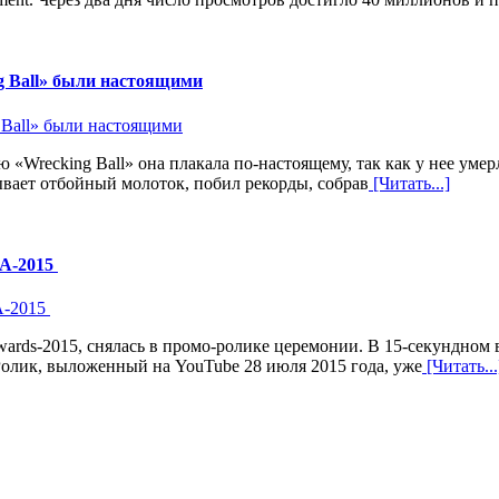
ng Ball» были настоящими
ю «Wrecking Ball» она плакала по-настоящему, так как у нее ум
ывает отбойный молоток, побил рекорды, собрав
[Читать...]
MA-2015
rds-2015, снялась в промо-ролике церемонии. В 15-секундном в
Ролик, выложенный на YouTube 28 июля 2015 года, уже
[Читать...