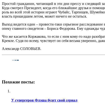
Простой гражданин, читающий в эти дни прессу и следящий за
Куда смотрел Президент, когда его ближайшие друзья и помощ
роль во всей этой истории играют Чубайс, Тарпищев, Шумейко
власть прошедшим летом, может ничего не остаться.
Выход видится один – провести-таки серьезное расследование 
опеку главного свидетеля – Бориса Федорова. Ему однажды чудо
Что же касается Коржакова, то если с ним кому-то надо разобр
Кремле. Судя по всему, чувствует он себя весьма уверенно, даж
Александр СОЛОВЬЕВ.
Похожие посты:
У супергероя Флэша будет свой сериал