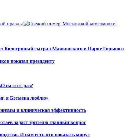
е: Кологривый сыграл Маяковского в Парке Горького
шков показал президенту
О на этот раз?
иг, я Бэтмена люблю»
ханизмы и клиническая эффективность
отаев задаст зрителю главный вопрос
водство. И нам есть что показать миру»