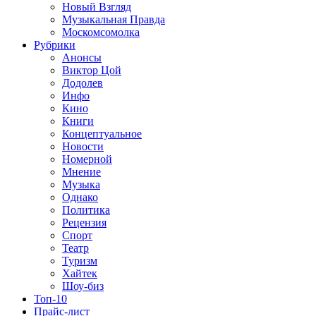
Новый Взгляд
Музыкальная Правда
Москомсомолка
Рубрики
Анонсы
Виктор Цой
Додолев
Инфо
Кино
Книги
Концептуальное
Новости
Номерной
Мнение
Музыка
Однако
Политика
Рецензия
Спорт
Театр
Туризм
Хайтек
Шоу-биз
Топ-10
Прайс-лист