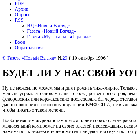
PDF
Архив
Опросы
RSS
ИД «Новый Взгляд»
Газета «Новый Взгляд»
Газета «Музыкальная Правда»
Вход
Обратная связь
© Газета «Новый Взгляд»
№
29
{ 10 октября 1996 }
БУДЕТ ЛИ У НАС СВОЙ УО
Ну не можем, не можем мы и дня прожить тихо-мирно. Только за
меньше угрожает основам нашего государственного строя, чем 
федоровских или коржаковских последовала бы череда отставок,
давно покончил с собой командующий ВМФ США, не выдержавший
чтобы писать о такой мелочи.
Вообще нашим журналистам в этом плане гораздо легче работать
малюсенький компромат на своих властей предержащих, раскру
нажимать – кремлевские небожители не дают им скучать. То путч