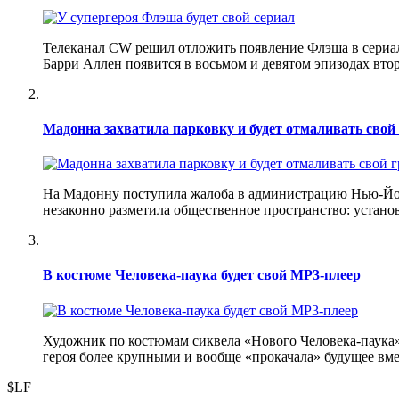
Телеканал CW решил отложить появление Флэша в сериале
Барри Аллен появится в восьмом и девятом эпизодах втор
Мадонна захватила парковку и будет отмаливать свой 
На Мадонну поступила жалоба в администрацию Нью-Йорк
незаконно разметила общественное пространство: устано
В костюме Человека-паука будет свой MP3-плеер
Художник по костюмам сиквела «Нового Человека-паука» 
героя более крупными и вообще «прокачала» будущее вм
$LF