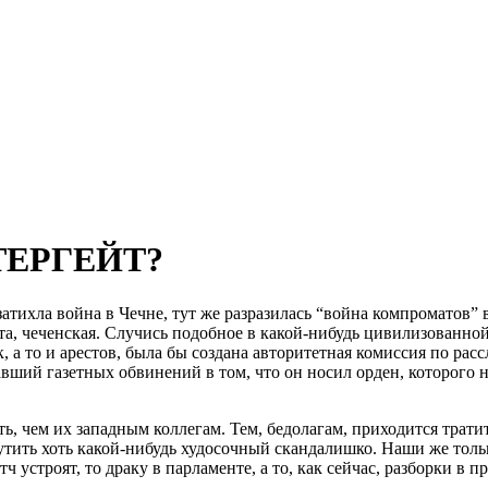
ТЕРГЕЙТ?
тихла война в Чечне, тут же разразилась “война компроматов” в
та, чеченская. Случись подобное в какой-нибудь цивилизованно
 а то и арестов, была бы создана авторитетная комиссия по расс
 газетных обвинений в том, что он носил орден, которого не 
, чем их западным коллегам. Тем, бедолагам, приходится тратит
тить хоть какой-нибудь худосочный скандалишко. Наши же толь
 устроят, то драку в парламенте, а то, как сейчас, разборки в п