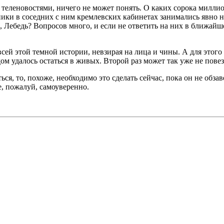
 теленовостями, ничего не может понять. О каких сорока милли
ники в соседних с ним кремлевских кабинетах занимались явно
, Лебедь? Вопросов много, и если не ответить на них в ближай
всей этой темной истории, невзирая на лица и чины. А для этог
м удалось остаться в живых. Второй раз может так уже не повез
аться, то, похоже, необходимо это сделать сейчас, пока он не о
е, пожалуй, самоуверенно.