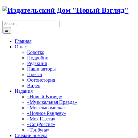
☰
Главная
О нас
Коротко
Подробно
Редакция
Наши авторы
Пресса
Фотоистория
Видео
Издания
«Новый Взгляд»
«Музыкальная Правда»
«Москомсомолка»
«Ночное Рандеву»
«Моя Газета»
«СоцРоссия»
«Трибуна»
Свежие номера