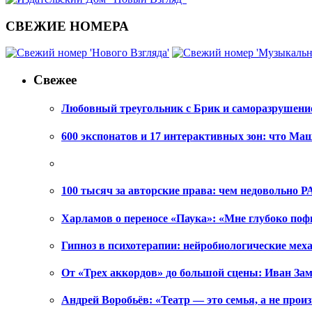
СВЕЖИЕ НОМЕРА
Свежее
Любовный треугольник с Брик и саморазрушени
600 экспонатов и 17 интерактивных зон: что Ма
100 тысяч за авторские права: чем недовольно РА
Харламов о переносе «Паука»: «Мне глубоко поф
Гипноз в психотерапии: нейробиологические ме
От «Трех аккордов» до большой сцены: Иван Зам
Андрей Воробьёв: «Театр — это семья, а не произ