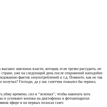
 высших эшелонах власти, которая, если трезво рассудить, не
й стране, уже на следующий день после откровений наподобие
ледованию фактов злоупотреблений и т.д. Помните, как не так
получал? Господи, да у нас газетчик пожалел бы чернил,
ь уйму времени, сил и “зеленых”, чтобы накопать хоть
ко и успевают кнопки на диктофонах и фотоаппаратах
рямом эфире и на первых полосах газет.