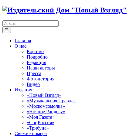
☰
Главная
О нас
Коротко
Подробно
Редакция
Наши авторы
Пресса
Фотоистория
Видео
Издания
«Новый Взгляд»
«Музыкальная Правда»
«Москомсомолка»
«Ночное Рандеву»
«Моя Газета»
«СоцРоссия»
«Трибуна»
Свежие номера