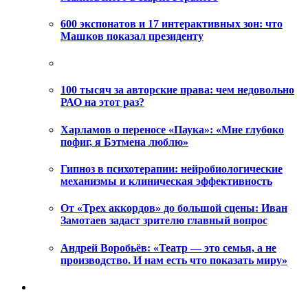
600 экспонатов и 17 интерактивных зон: что
Машков показал президенту
100 тысяч за авторские права: чем недовольно
РАО на этот раз?
Харламов о переносе «Паука»: «Мне глубоко
пофиг, я Бэтмена люблю»
Гипноз в психотерапии: нейробиологические
механизмы и клиническая эффективность
От «Трех аккордов» до большой сцены: Иван
Замотаев задаст зрителю главный вопрос
Андрей Воробьёв: «Театр — это семья, а не
производство. И нам есть что показать миру»