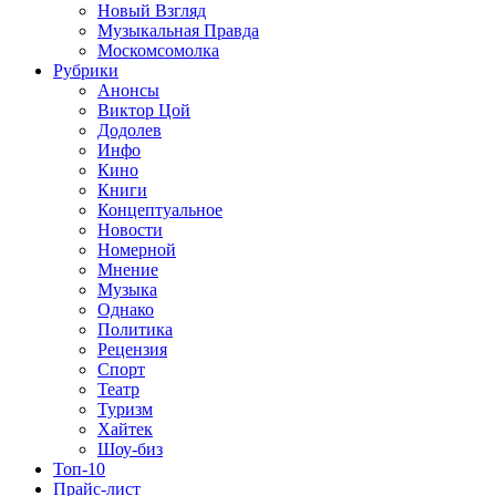
Новый Взгляд
Музыкальная Правда
Москомсомолка
Рубрики
Анонсы
Виктор Цой
Додолев
Инфо
Кино
Книги
Концептуальное
Новости
Номерной
Мнение
Музыка
Однако
Политика
Рецензия
Спорт
Театр
Туризм
Хайтек
Шоу-биз
Топ-10
Прайс-лист