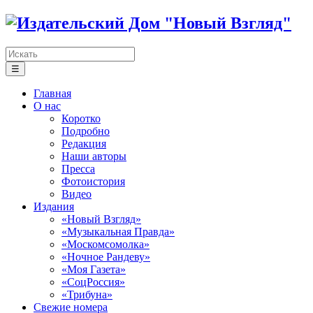
☰
Главная
О нас
Коротко
Подробно
Редакция
Наши авторы
Пресса
Фотоистория
Видео
Издания
«Новый Взгляд»
«Музыкальная Правда»
«Москомсомолка»
«Ночное Рандеву»
«Моя Газета»
«СоцРоссия»
«Трибуна»
Свежие номера