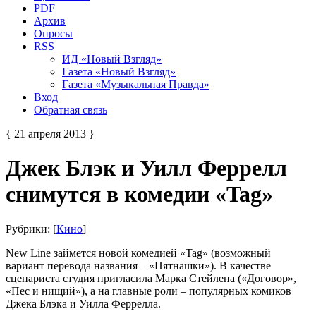
PDF
Архив
Опросы
RSS
ИД «Новый Взгляд»
Газета «Новый Взгляд»
Газета «Музыкальная Правда»
Вход
Обратная связь
{ 21 апреля 2013 }
Джек Блэк и Уилл Феррелл
снимутся в комедии «Tag»
Рубрики: [
Кино
]
New Line займется новой комедией «Tag» (возможный
вариант перевода названия – «Пятнашки»). В качестве
сценариста студия пригласила Марка Стейлена («Договор»,
«Пес и нищий»), а на главные роли – популярных комиков
Джека Блэка и Уилла Феррелла.