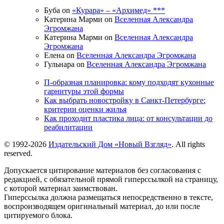
Буба on
«Курара» – «Архимед» ***
Катерина Марми on
Вселенная Александра
Эгромжана
Катерина Марми on
Вселенная Александра
Эгромжана
Елена on
Вселенная Александра Эгромжана
Гульнара on
Вселенная Александра Эгромжана
П-образная планировка: кому подходят кухонные
гарнитуры этой формы
Как выбрать новостройку в Санкт-Петербурге:
критерии оценки жилья
Как проходит пластика лица: от консультации до
реабилитации
© 1992-2026
Издательский Дом «Новый Взгляд»
. All rights
reserved.
Допускается цитирование материалов без согласования с
редакцией, с обязательной прямой гиперссылкой на страницу,
с которой материал заимствован.
Гиперссылка должна размещаться непосредственно в тексте,
воспроизводящем оригинальный материал, до или после
цитируемого блока.