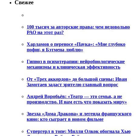
Свежее
100 тысяч за авторские права: чем недовольно
РАО на этот раз?
Харламов о переносе «Паука»: «Мне глубоко
пофиг, я Бэтмена люблю»
Гипноз в психотерапии: нейробиологические
механизмы и клиническая эффективность
От «Трех аккордов» до большой сцены: Иван
Замотаев задаст зрителю главный вопрос
Андрей Воробьёв: «Театр — это семья, а не
производство. И нам есть что показать миру»
Звезда «Дома Дракона» и легенда французского
кино: кто сыграет в новом фильме
Супергерл в топе: Милли Олкок обогнала Хью