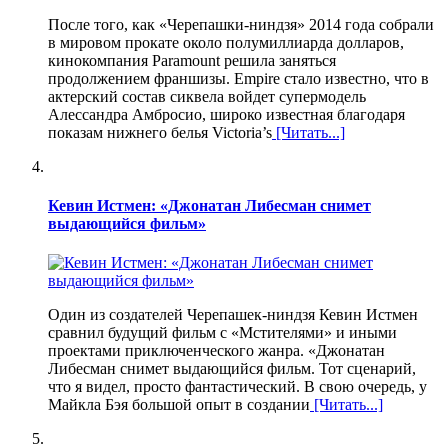
После того, как «Черепашки-ниндзя» 2014 года собрали
в мировом прокате около полумиллиарда долларов,
кинокомпания Paramount решила заняться
продолжением франшизы. Empire стало известно, что в
актерский состав сиквела войдет супермодель
Алессандра Амбросио, широко известная благодаря
показам нижнего белья Victoria’s
[Читать...]
Кевин Истмен: «Джонатан Либесман снимет
выдающийся фильм»
Один из создателей Черепашек-ниндзя Кевин Истмен
сравнил будущий фильм с «Мстителями» и иными
проектами приключенческого жанра. «Джонатан
Либесман снимет выдающийся фильм. Тот сценарий,
что я видел, просто фантастический. В свою очередь, у
Майкла Бэя большой опыт в создании
[Читать...]