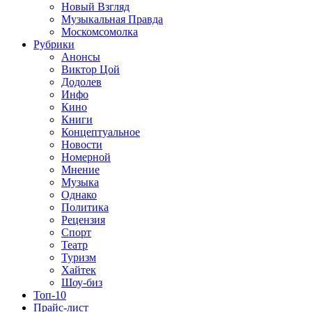
Новый Взгляд
Музыкальная Правда
Москомсомолка
Рубрики
Анонсы
Виктор Цой
Додолев
Инфо
Кино
Книги
Концептуальное
Новости
Номерной
Мнение
Музыка
Однако
Политика
Рецензия
Спорт
Театр
Туризм
Хайтек
Шоу-биз
Топ-10
Прайс-лист