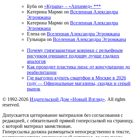
Буба on
«Курара» – «Архимед» ***
Катерина Марми on
Вселенная Александра
Эгромжана
Катерина Марми on
Вселенная Александра
Эгромжана
Елена on
Вселенная Александра Эгромжана
Гульнара on
Вселенная Александра Эгромжана
Почему грязезащитные коврики с рельефным
рисунком очищают подошву лучше гладких
аналогов
Как проходит пластика лица: от консультации до
реабилитации
Где выгодно купить смартфон в Москве в 2026
году — Официальные магазины, скидки и серый
рынок
© 1992-2026
Издательский Дом «Новый Взгляд»
. All rights
reserved.
Допускается цитирование материалов без согласования с
редакцией, с обязательной прямой гиперссылкой на страницу,
с которой материал заимствован.
Гиперссылка должна размещаться непосредственно в тексте,