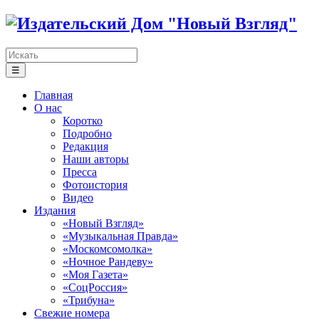
☰
Главная
О нас
Коротко
Подробно
Редакция
Наши авторы
Пресса
Фотоистория
Видео
Издания
«Новый Взгляд»
«Музыкальная Правда»
«Москомсомолка»
«Ночное Рандеву»
«Моя Газета»
«СоцРоссия»
«Трибуна»
Свежие номера