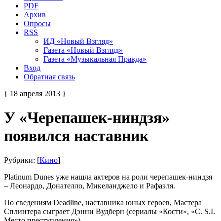
PDF
Архив
Опросы
RSS
ИД «Новый Взгляд»
Газета «Новый Взгляд»
Газета «Музыкальная Правда»
Вход
Обратная связь
{ 18 апреля 2013 }
У «Черепашек-ниндзя»
появился наставник
Рубрики: [
Кино
]
Platinum Dunes уже нашла актеров на роли черепашек-ниндзя
– Леонардо, Донателло, Микеланджело и Рафаэля.
По сведениям Deadline, наставника юных героев, Мастера
Сплинтера сыграет Дэнни Вудберн (сериалы «Кости», «C. S.I.
Место преступления»).