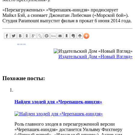
«Перезагруженных» «Черепашек-ниндзя» продюсирует
Майкл Бэй, а снимает Джонатан Либесман («Морской бой»).
Студия Paramount выпустит фильм в прокат 6 июня 2014 года.
Издательский Дом «Новый Взгляд»
Похожие посты:
Найден злодей для «Черепашек-ниндзя»
Роль главного злодея в перезагруженной версии
«Черепашек-ниндзя» достанется Уильяму Фихтнеру
(«Черный ястреб», «Идеальный шторм»). Актер сам