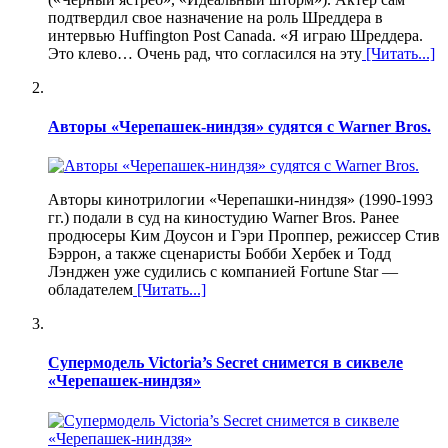
подтвердил свое назначение на роль Шреддера в
интервью Huffington Post Canada. «Я играю Шреддера.
Это клево… Очень рад, что согласился на эту
[Читать...]
Авторы «Черепашек-ниндзя» судятся с Warner Bros.
Авторы кинотрилогии «Черепашки-ниндзя» (1990-1993
гг.) подали в суд на киностудию Warner Bros. Ранее
продюсеры Ким Доусон и Гэри Проппер, режиссер Стив
Бэррон, а также сценаристы Бобби Хербек и Тодд
Лэнджен уже судились с компанией Fortune Star —
обладателем
[Читать...]
Супермодель Victoria’s Secret снимется в сиквеле
«Черепашек-ниндзя»