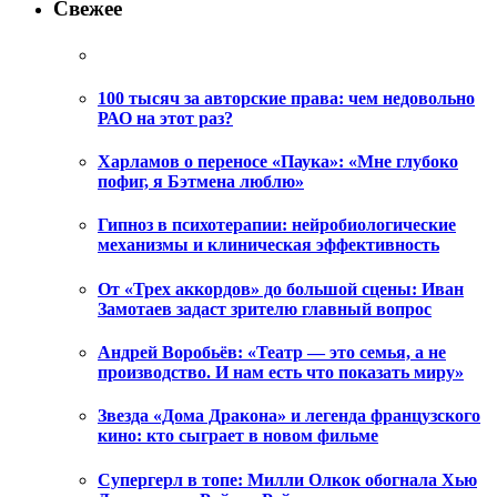
Свежее
100 тысяч за авторские права: чем недовольно
РАО на этот раз?
Харламов о переносе «Паука»: «Мне глубоко
пофиг, я Бэтмена люблю»
Гипноз в психотерапии: нейробиологические
механизмы и клиническая эффективность
От «Трех аккордов» до большой сцены: Иван
Замотаев задаст зрителю главный вопрос
Андрей Воробьёв: «Театр — это семья, а не
производство. И нам есть что показать миру»
Звезда «Дома Дракона» и легенда французского
кино: кто сыграет в новом фильме
Супергерл в топе: Милли Олкок обогнала Хью