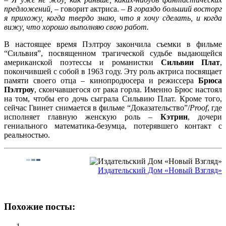
предложений,
– говорит актриса. –
В гораздо больший восторг
я прихожу, когда твердо знаю, что я хочу сделать, и когда
вижу, что хорошо выполняю свою работ.
В настоящее время Пэлтроу закончила съемки в фильме
“Сильвия”, посвященном трагической судьбе выдающейся
американской поэтессы и романистки
Сильвии Плат
,
покончившей с собой в 1963 году. Эту роль актриса посвящает
памяти своего отца – кинопродюсера и режиссера
Брюса
Пэлтроу
, скончавшегося от рака горла. Именно Брюс настоял
на том, чтобы его дочь сыграла Сильвию Плат. Кроме того,
сейчас Гвинет снимается в фильме “Доказательство”/
Proof
, где
исполняет главную женскую роль –
Кэтрин
, дочери
гениального математика-безумца, потерявшего контакт с
реальностью.
Издательский Дом «Новый Взгляд»
Похожие посты: