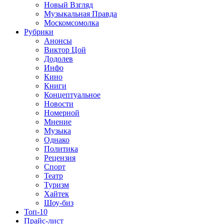
Новый Взгляд
Музыкальная Правда
Москомсомолка
Рубрики
Анонсы
Виктор Цой
Додолев
Инфо
Кино
Книги
Концептуальное
Новости
Номерной
Мнение
Музыка
Однако
Политика
Рецензия
Спорт
Театр
Туризм
Хайтек
Шоу-биз
Топ-10
Прайс-лист