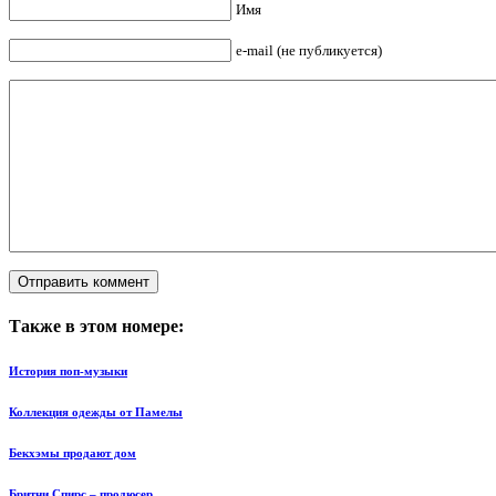
Имя
e-mail (не публикуется)
Также в этом номере:
История поп-музыки
Коллекция одежды от Памелы
Бекхэмы продают дом
Бритни Спирс – продюсер