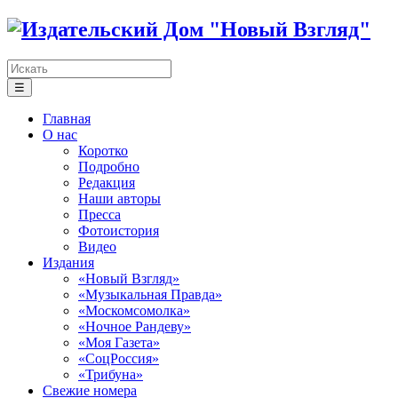
☰
Главная
О нас
Коротко
Подробно
Редакция
Наши авторы
Пресса
Фотоистория
Видео
Издания
«Новый Взгляд»
«Музыкальная Правда»
«Москомсомолка»
«Ночное Рандеву»
«Моя Газета»
«СоцРоссия»
«Трибуна»
Свежие номера