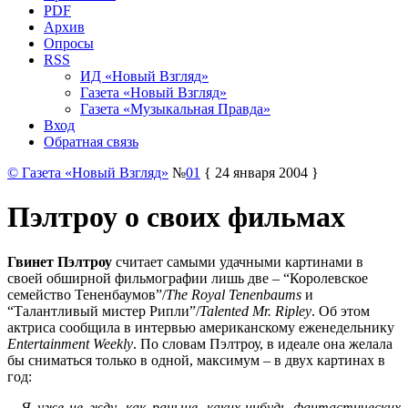
PDF
Архив
Опросы
RSS
ИД «Новый Взгляд»
Газета «Новый Взгляд»
Газета «Музыкальная Правда»
Вход
Обратная связь
© Газета «Новый Взгляд»
№
01
{ 24 января 2004 }
Пэлтроу о своих фильмах
Гвинет Пэлтроу
считает самыми удачными картинами в
своей обширной фильмографии лишь две – “Королевское
семейство Тененбаумов”/
The Royal Tenenbaums
и
“Талантливый мистер Рипли”/
Talented Mr. Ripley
. Об этом
актриса сообщила в интервью американскому еженедельнику
Entertainment Weekly
. По словам Пэлтроу, в идеале она желала
бы сниматься только в одной, максимум – в двух картинах в
год:
– Я уже не жду, как раньше, каких-нибудь фантастических