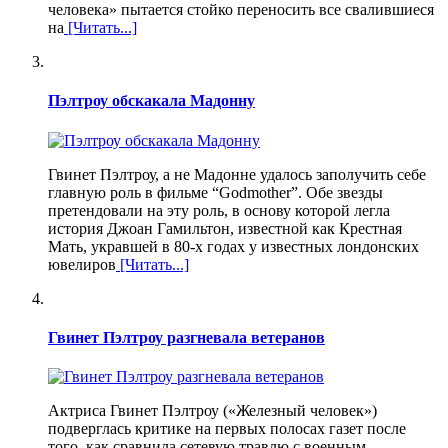
человека» пытается стойко переносить все свалившиеся
на
[Читать...]
Пэлтроу обскакала Мадонну
Гвинет Пэлтроу, а не Мадонне удалось заполучить себе
главную роль в фильме “Godmother”. Обе звезды
претендовали на эту роль, в основу которой легла
история Джоан Гамильтон, известной как Крестная
Мать, укравшей в 80-х годах у известных лондонских
ювелиров
[Читать...]
Гвинет Пэлтроу разгневала ветеранов
Актриса Гвинет Пэлтроу («Железный человек»)
подверглась критике на первых полосах газет после
того, как сравнила сетевую травлю с военным