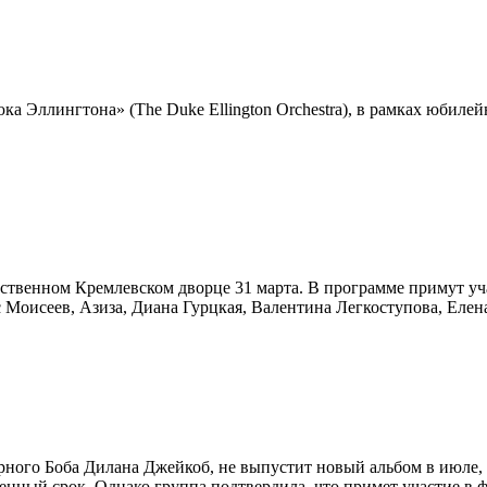
 Эллингтона» (The Duke Ellington Orchestra), в рамках юбилейн
ственном Кремлевском дворце 31 марта. В программе примут уч
Моисеев, Азиза, Диана Гурцкая, Валентина Легкоступова, Елен
дарного Боба Дилана Джейкоб, не выпустит новый альбом в июл
ленный срок. Однако группа подтвердила, что примет участие в 