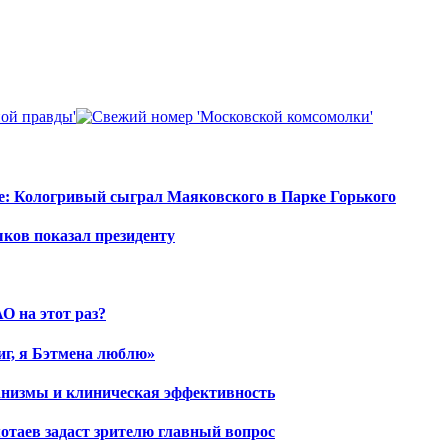
е: Кологривый сыграл Маяковского в Парке Горького
шков показал президенту
О на этот раз?
иг, я Бэтмена люблю»
ханизмы и клиническая эффективность
отаев задаст зрителю главный вопрос