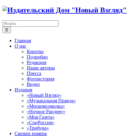
☰
Главная
О нас
Коротко
Подробно
Редакция
Наши авторы
Пресса
Фотоистория
Видео
Издания
«Новый Взгляд»
«Музыкальная Правда»
«Москомсомолка»
«Ночное Рандеву»
«Моя Газета»
«СоцРоссия»
«Трибуна»
Свежие номера