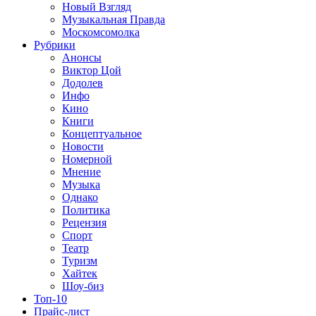
Новый Взгляд
Музыкальная Правда
Москомсомолка
Рубрики
Анонсы
Виктор Цой
Додолев
Инфо
Кино
Книги
Концептуальное
Новости
Номерной
Мнение
Музыка
Однако
Политика
Рецензия
Спорт
Театр
Туризм
Хайтек
Шоу-биз
Топ-10
Прайс-лист