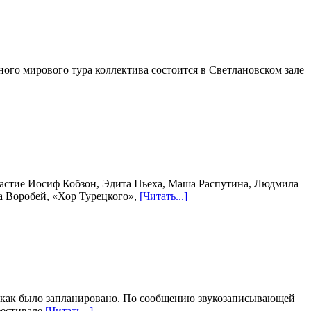
ого мирового тура коллектива состоится в Светлановском зале
астие Иосиф Кобзон, Эдита Пьеха, Маша Распутина, Людмила
а Воробей, «Хор Турецкого»,
[Читать...]
е, как было запланировано. По сообщению звукозаписывающей
фестивале
[Читать...]