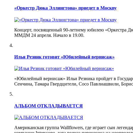
«Оркестр Дюка Эллингтона» приедет в Москву
Концерт, посвященный 90-летнему юбилею «Оркестра Дюка
ММДМ 24 апреля. Начало в 19.00.
Илья Резник готовит «Юбилейный вернисаж»
«Юбилейный вернисаж» Ильи Резника пройдет в Государ
Сенчина, Тамара Гвердцители, Сосо Павлиашвили, Борис 
АЛЬБОМ ОТКЛАДЫВАЕТСЯ
Американская группа Wallflowers, где играет сын леген
компании Interscope, дата релиза перенесена на неопреде