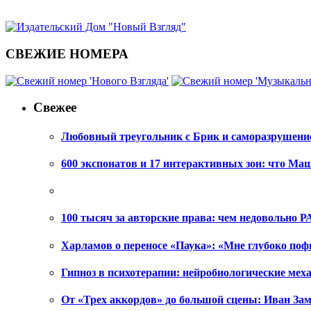
СВЕЖИЕ НОМЕРА
Свежее
Любовный треугольник с Брик и саморазрушени
600 экспонатов и 17 интерактивных зон: что Ма
100 тысяч за авторские права: чем недовольно РА
Харламов о переносе «Паука»: «Мне глубоко поф
Гипноз в психотерапии: нейробиологические ме
От «Трех аккордов» до большой сцены: Иван Зам