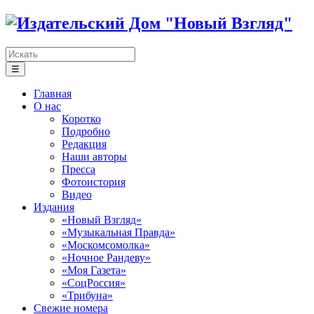
☰
Главная
О нас
Коротко
Подробно
Редакция
Наши авторы
Пресса
Фотоистория
Видео
Издания
«Новый Взгляд»
«Музыкальная Правда»
«Москомсомолка»
«Ночное Рандеву»
«Моя Газета»
«СоцРоссия»
«Трибуна»
Свежие номера