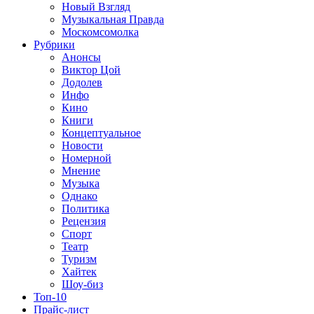
Новый Взгляд
Музыкальная Правда
Москомсомолка
Рубрики
Анонсы
Виктор Цой
Додолев
Инфо
Кино
Книги
Концептуальное
Новости
Номерной
Мнение
Музыка
Однако
Политика
Рецензия
Спорт
Театр
Туризм
Хайтек
Шоу-биз
Топ-10
Прайс-лист