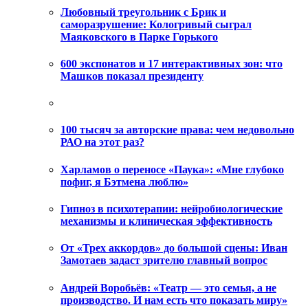
Любовный треугольник с Брик и
саморазрушение: Кологривый сыграл
Маяковского в Парке Горького
600 экспонатов и 17 интерактивных зон: что
Машков показал президенту
100 тысяч за авторские права: чем недовольно
РАО на этот раз?
Харламов о переносе «Паука»: «Мне глубоко
пофиг, я Бэтмена люблю»
Гипноз в психотерапии: нейробиологические
механизмы и клиническая эффективность
От «Трех аккордов» до большой сцены: Иван
Замотаев задаст зрителю главный вопрос
Андрей Воробьёв: «Театр — это семья, а не
производство. И нам есть что показать миру»