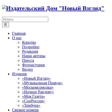
☰
Главная
О нас
Коротко
Подробно
Редакция
Наши авторы
Пресса
Фотоистория
Видео
Издания
«Новый Взгляд»
«Музыкальная Правда»
«Москомсомолка»
«Ночное Рандеву»
«Моя Газета»
«СоцРоссия»
«Трибуна»
Свежие номера