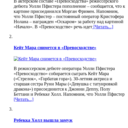
В актерском составе «Превосходства» режиссерского
дебюта Уолли Пфистера пополнение – сообщается, что к
картине присоединился Морган Фримен. Напомним,
что Уолли Пфистер – постоянный оператор Кристофера
Нолана – награжден «Оскаром» за работу над картиной
«Начало». В «Превосходстве» речь идет
[Читать...]
Кейт Мара снимется в «Превосходстве»
В режиссерском дебюте оператора Уолли Пфистера
«Превосходство» собирается сыграть Кейт Мара
(«Стрелок», «Горбатая гора»). 30-летняя актриса и
старшая сестра Руни Мары («Девушка с татуировкой
дракона») присоединится к Джонни Деппу, Полу
Беттани и Ребекке Холл. Напомним, что Уолли Пфистер
[Читать...]
Ребекка Холл вышла замуж