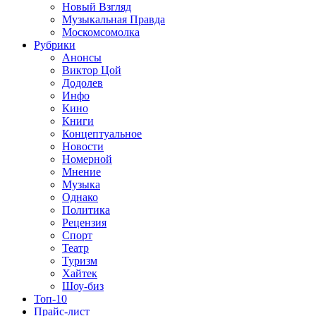
Новый Взгляд
Музыкальная Правда
Москомсомолка
Рубрики
Анонсы
Виктор Цой
Додолев
Инфо
Кино
Книги
Концептуальное
Новости
Номерной
Мнение
Музыка
Однако
Политика
Рецензия
Спорт
Театр
Туризм
Хайтек
Шоу-биз
Топ-10
Прайс-лист