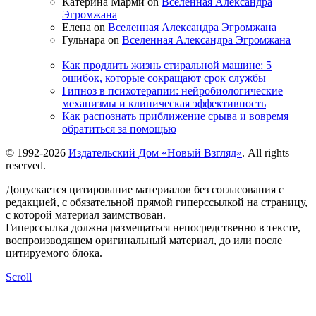
Катерина Марми on
Вселенная Александра
Эгромжана
Елена on
Вселенная Александра Эгромжана
Гульнара on
Вселенная Александра Эгромжана
Как продлить жизнь стиральной машине: 5
ошибок, которые сокращают срок службы
Гипноз в психотерапии: нейробиологические
механизмы и клиническая эффективность
Как распознать приближение срыва и вовремя
обратиться за помощью
© 1992-2026
Издательский Дом «Новый Взгляд»
. All rights
reserved.
Допускается цитирование материалов без согласования с
редакцией, с обязательной прямой гиперссылкой на страницу,
с которой материал заимствован.
Гиперссылка должна размещаться непосредственно в тексте,
воспроизводящем оригинальный материал, до или после
цитируемого блока.
Scroll