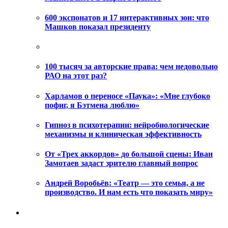
600 экспонатов и 17 интерактивных зон: что
Машков показал президенту
100 тысяч за авторские права: чем недовольно
РАО на этот раз?
Харламов о переносе «Паука»: «Мне глубоко
пофиг, я Бэтмена люблю»
Гипноз в психотерапии: нейробиологические
механизмы и клиническая эффективность
От «Трех аккордов» до большой сцены: Иван
Замотаев задаст зрителю главный вопрос
Андрей Воробьёв: «Театр — это семья, а не
производство. И нам есть что показать миру»