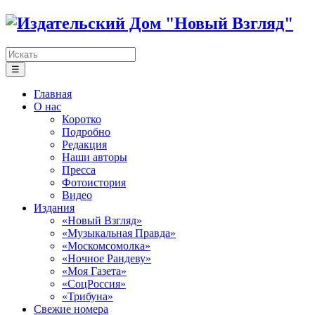
☰
Главная
О нас
Коротко
Подробно
Редакция
Наши авторы
Пресса
Фотоистория
Видео
Издания
«Новый Взгляд»
«Музыкальная Правда»
«Москомсомолка»
«Ночное Рандеву»
«Моя Газета»
«СоцРоссия»
«Трибуна»
Свежие номера