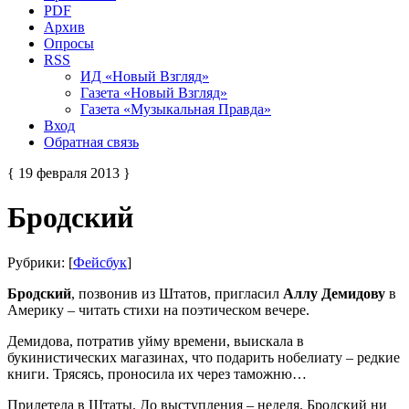
PDF
Архив
Опросы
RSS
ИД «Новый Взгляд»
Газета «Новый Взгляд»
Газета «Музыкальная Правда»
Вход
Обратная связь
{ 19 февраля 2013 }
Бродский
Рубрики: [
Фейсбук
]
Бродский
, позвонив из Штатов, пригласил
Аллу Демидову
в
Америку – читать стихи на поэтическом вечере.
Демидова, потратив уйму времени, выискала в
букинистических магазинах, что подарить нобелиату – редкие
книги. Трясясь, проносила их через таможню…
Прилетела в Штаты. До выступления – неделя. Бродский ни