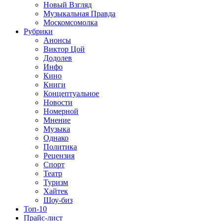
Новый Взгляд
Музыкальная Правда
Москомсомолка
Рубрики
Анонсы
Виктор Цой
Додолев
Инфо
Кино
Книги
Концептуальное
Новости
Номерной
Мнение
Музыка
Однако
Политика
Рецензия
Спорт
Театр
Туризм
Хайтек
Шоу-биз
Топ-10
Прайс-лист