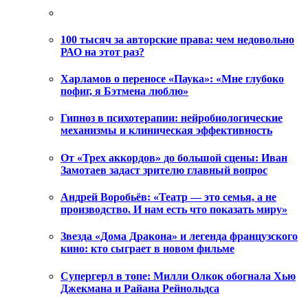
100 тысяч за авторские права: чем недовольно
РАО на этот раз?
Харламов о переносе «Паука»: «Мне глубоко
пофиг, я Бэтмена люблю»
Гипноз в психотерапии: нейробиологические
механизмы и клиническая эффективность
От «Трех аккордов» до большой сцены: Иван
Замотаев задаст зрителю главный вопрос
Андрей Воробьёв: «Театр — это семья, а не
производство. И нам есть что показать миру»
Звезда «Дома Дракона» и легенда французского
кино: кто сыграет в новом фильме
Супергерл в топе: Милли Олкок обогнала Хью
Джекмана и Райана Рейнольдса