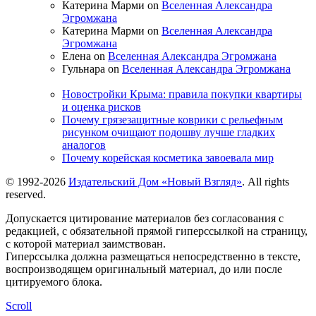
Катерина Марми on
Вселенная Александра
Эгромжана
Катерина Марми on
Вселенная Александра
Эгромжана
Елена on
Вселенная Александра Эгромжана
Гульнара on
Вселенная Александра Эгромжана
Новостройки Крыма: правила покупки квартиры
и оценка рисков
Почему грязезащитные коврики с рельефным
рисунком очищают подошву лучше гладких
аналогов
Почему корейская косметика завоевала мир
© 1992-2026
Издательский Дом «Новый Взгляд»
. All rights
reserved.
Допускается цитирование материалов без согласования с
редакцией, с обязательной прямой гиперссылкой на страницу,
с которой материал заимствован.
Гиперссылка должна размещаться непосредственно в тексте,
воспроизводящем оригинальный материал, до или после
цитируемого блока.
Scroll