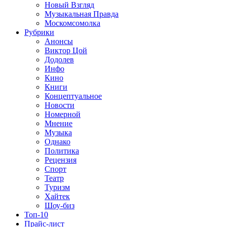
Новый Взгляд
Музыкальная Правда
Москомсомолка
Рубрики
Анонсы
Виктор Цой
Додолев
Инфо
Кино
Книги
Концептуальное
Новости
Номерной
Мнение
Музыка
Однако
Политика
Рецензия
Спорт
Театр
Туризм
Хайтек
Шоу-биз
Топ-10
Прайс-лист