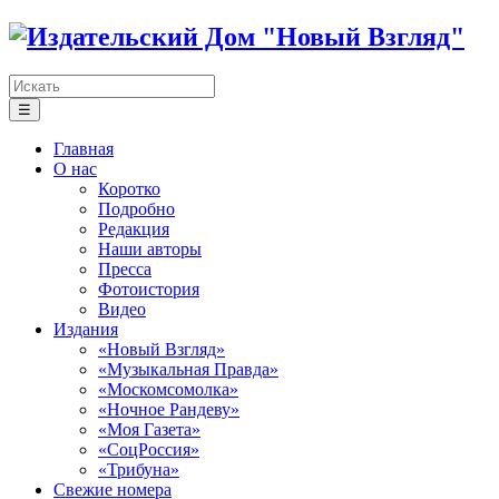
☰
Главная
О нас
Коротко
Подробно
Редакция
Наши авторы
Пресса
Фотоистория
Видео
Издания
«Новый Взгляд»
«Музыкальная Правда»
«Москомсомолка»
«Ночное Рандеву»
«Моя Газета»
«СоцРоссия»
«Трибуна»
Свежие номера