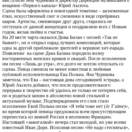
выступили Яна Чурикова и директор Дирекции музыкального
вещания «Первого канала» Юрий Аксюта.
Сцена была оформлена в новогодней тематике – заснеженные
ёлки, искусственный снег и снежинки в виде серебряных
шаров. Артисты, сменяющие друг друга, старались не
отступать от данной концепции и поздравляли всех с Новым
годом, желая любви и счастья.
На 20 месте чарта оказался Дима Билан с песней «Так не
бывает», он и открыл парад лучших композиций, которые
одна за другой приближали зрителей к вершине хит-парада.
Появление на сцене Дана Балана породило волну
восторженных женских криков и оваций. После исполнения
им песни «Лишь до утра», его долго не хотели отпускать со
сцены. Певца сменила не менее известная и любимая
публикой исполнительница Ева Польна. Яна Чурикова
заметила, что Ева – настоящая дива сегодняшней эстрады, а
Юрий Аксюта добавил, что после продолжительного
перерыва в творчестве ей удалось не только не потерять себя,
но и родиться заново в абсолютно новой стильной и
актуальной музыке. Подтверждением его слов стало
исполнение Евой Польна песни «Я тебя тоже нет (
Je T`aime
)»,
во время которой певица предложила всем присутствующим
перенестись из зимней России в весеннюю Францию.
Настоящей «зажигалкой» вечера стал молодой, но уже всеми
известный Иван Дорн. Исполняя песню «Не надо стесняться»,