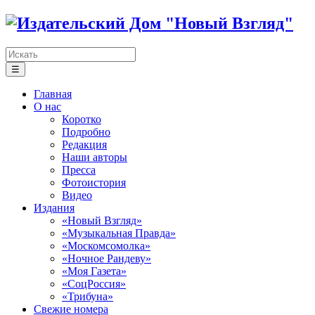
☰
Главная
О нас
Коротко
Подробно
Редакция
Наши авторы
Пресса
Фотоистория
Видео
Издания
«Новый Взгляд»
«Музыкальная Правда»
«Москомсомолка»
«Ночное Рандеву»
«Моя Газета»
«СоцРоссия»
«Трибуна»
Свежие номера