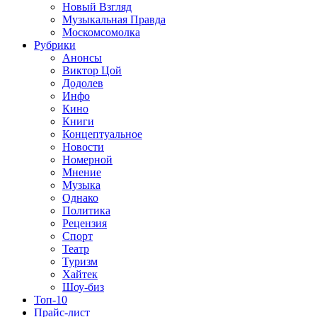
Новый Взгляд
Музыкальная Правда
Москомсомолка
Рубрики
Анонсы
Виктор Цой
Додолев
Инфо
Кино
Книги
Концептуальное
Новости
Номерной
Мнение
Музыка
Однако
Политика
Рецензия
Спорт
Театр
Туризм
Хайтек
Шоу-биз
Топ-10
Прайс-лист