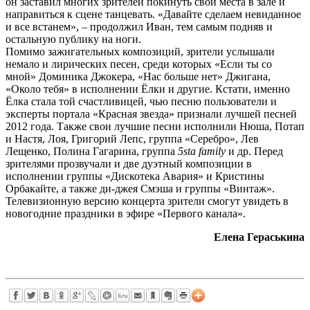
он заставил многих зрителей покинуть свои места в зале и
направиться к сцене танцевать. «Давайте сделаем невиданное
и все встанем», – продолжил Иван, тем самым подняв и
остальную публику на ноги.
Помимо зажигательных композиций, зрители услышали
немало и лирических песен, среди которых «Если ты со
мной» Доминика Джокера, «Нас больше нет» Джигана,
«Около тебя» в исполнении Ёлки и другие. Кстати, именно
Ёлка стала той счастливицей, чью песню пользователи и
эксперты портала «Красная звезда» признали лучшей песней
2012 года. Также свои лучшие песни исполнили Нюша, Потап
и Настя, Лоя, Григорий Лепс, группа «Серебро», Лев
Лещенко, Полина Гагарина, группа
5sta family
и др. Перед
зрителями прозвучали и две дуэтный композиции в
исполнении группы «Дискотека Авария» и Кристины
Орбакайте, а также ди-джея Смэша и группы «Винтаж».
Телевизионную версию концерта зрители смогут увидеть в
новогодние праздники в эфире «Первого канала».
Елена Гераськина