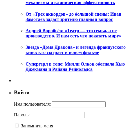
механизмы и клиническая эффективность
От «Трех аккордов» до большой сцены: Иван
Замотаев задаст зрителю главный вопрос
Андрей Воробьёв: «Театр — это семья, а не
производство. И нам есть что показать миру»
Звезда «Дома Дракона» и легенда французского
кино: кто сыграет в новом фильме
Супергерл в топе: Милли Олкок обогнала Хью
Джекмана и Райана Рейнольдса
Войти
Имя пользователя:
Пароль:
Запомнить меня