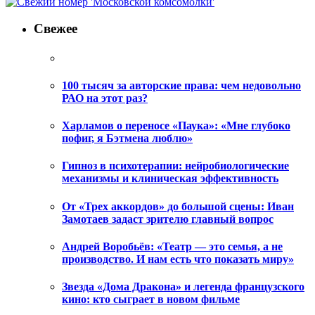
Свежее
100 тысяч за авторские права: чем недовольно
РАО на этот раз?
Харламов о переносе «Паука»: «Мне глубоко
пофиг, я Бэтмена люблю»
Гипноз в психотерапии: нейробиологические
механизмы и клиническая эффективность
От «Трех аккордов» до большой сцены: Иван
Замотаев задаст зрителю главный вопрос
Андрей Воробьёв: «Театр — это семья, а не
производство. И нам есть что показать миру»
Звезда «Дома Дракона» и легенда французского
кино: кто сыграет в новом фильме