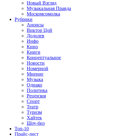
Новый Взгляд
Музыкальная Правда
Москомсомолка
Рубрики
Анонсы
Виктор Цой
Додолев
Инфо
Кино
Книги
Концептуальное
Новости
Номерной
Мнение
Музыка
Однако
Политика
Рецензия
Спорт
Театр
Туризм
Хайтек
Шоу-биз
Топ-10
Прайс-лист