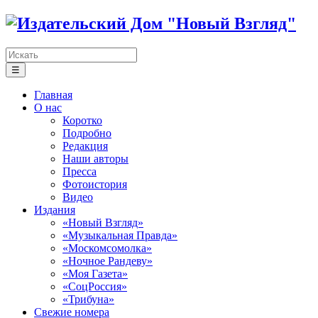
☰
Главная
О нас
Коротко
Подробно
Редакция
Наши авторы
Пресса
Фотоистория
Видео
Издания
«Новый Взгляд»
«Музыкальная Правда»
«Москомсомолка»
«Ночное Рандеву»
«Моя Газета»
«СоцРоссия»
«Трибуна»
Свежие номера