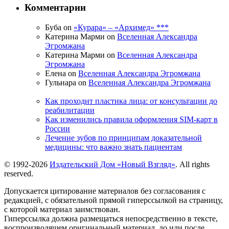
Комментарии
Буба on
«Курара» – «Архимед» ***
Катерина Марми on
Вселенная Александра
Эгромжана
Катерина Марми on
Вселенная Александра
Эгромжана
Елена on
Вселенная Александра Эгромжана
Гульнара on
Вселенная Александра Эгромжана
Как проходит пластика лица: от консультации до
реабилитации
Как изменились правила оформления SIM-карт в
России
Лечение зубов по принципам доказательной
медицины: что важно знать пациентам
© 1992-2026
Издательский Дом «Новый Взгляд»
. All rights
reserved.
Допускается цитирование материалов без согласования с
редакцией, с обязательной прямой гиперссылкой на страницу,
с которой материал заимствован.
Гиперссылка должна размещаться непосредственно в тексте,
воспроизводящем оригинальный материал, до или после